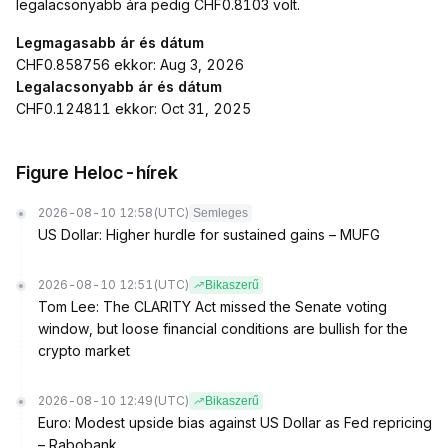
legalacsonyabb ára pedig CHF0.8103 volt.
Legmagasabb ár és dátum
CHF0.858756 ekkor: Aug 3, 2026
Legalacsonyabb ár és dátum
CHF0.124811 ekkor: Oct 31, 2025
Figure Heloc-hírek
2026-08-10 12:58
(UTC)
Semleges
US Dollar: Higher hurdle for sustained gains – MUFG
2026-08-10 12:51
(UTC)
Bikaszerű
Tom Lee: The CLARITY Act missed the Senate voting
window, but loose financial conditions are bullish for the
crypto market
2026-08-10 12:49
(UTC)
Bikaszerű
Euro: Modest upside bias against US Dollar as Fed repricing
– Rabobank