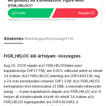
Mit gondolsz ma a következőről: Figure Heloc
(FIGR_HELOC)?
Pozitív
Negatív
Megjegyzés: Az információk csak tájékoztatásra szolgálnak.
Áttekintés
Hírek
Rangsor
Közösségi
GYIK
FIGR_HELOC élő árfolyam-összegzés
Aug 10, 2026 napján a(z) FIGR_HELOCteljes piaci
kapitalizációja CHF17.75B, ami 0.00% változást jelent az elmúlt
24 órában. A(z) FIGR_HELOC jelenlegi ára CHF0.842136, míg
a 24 órás kereskedési volumen CHF1.11M. A(z) FIGR_HELOC
keringésben lévő tokenszáma 21.08B, a maximális tokenszám
pedig --. A piaci kapitalizáció alapján a(z) FIGR_HELOC a(z) 9.
helyen áll a kriptovaluták között. Az elmúlt 24 órában a(z)
FIGR_HELOC legmagasabb ára CHF0.810463, a