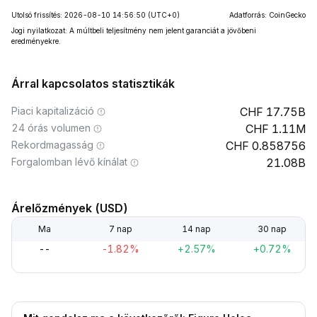
Utolsó frissítés: 2026-08-10 14:56:50
(UTC+0)
Adatforrás: CoinGecko
Jogi nyilatkozat: A múltbeli teljesítmény nem jelent garanciát a jövőbeni
eredményekre.
Árral kapcsolatos statisztikák
Piaci kapitalizáció
17.75B
24 órás volumen
1.11M
Rekordmagasság
0.858756
Forgalomban lévő kínálat
21.08B
Árelőzmények (USD)
Ma
7 nap
14 nap
30 nap
--
-1.82%
+2.57%
+0.72%