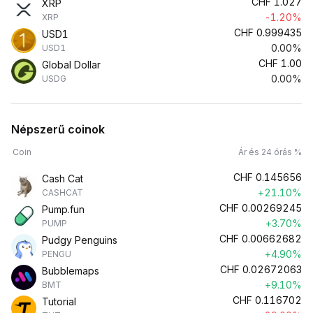
CHF
1.027
XRP
-1.20%
XRP
CHF
0.999435
USD1
0.00%
USD1
CHF
1.00
Global Dollar
0.00%
USDG
Népszerű coinok
Coin
Ár és 24 órás %
CHF
0.145656
Cash Cat
+21.10%
CASHCAT
CHF
0.00269245
Pump.fun
+3.70%
PUMP
CHF
0.00662682
Pudgy Penguins
+4.90%
PENGU
CHF
0.02672063
Bubblemaps
+9.10%
BMT
CHF
0.116702
Tutorial