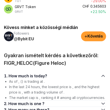
-29.00%
TUT
CHF
0.345603
GRVT Token
+22.50%
GRVT
Kövess minket a közösségi médián
Followers
+
Követés
@Bybit EU
Gyakran ismételt kérdés a következőről:
FIGR_HELOC(Figure Heloc)
1. How much is today?
As of , () is trading at .
In the last 24 hours, the lowest price is , and the highest
price is , with a trading volume of .
The market cap is , ranking it # among all cryptocurrencies.
2. How much is one ?
3. How many are there?