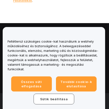
Feltételeket
.
Névjegy
Feltétlenül szükséges cookie-kat használunk a webhely
Szolgáltatások
működéséhez és biztonságához. A beleegyezéseddel
funkcionális, elemzési, marketing célú és közösségimédia-
cookie-kat is alkalmazunk, hogy rögzítsük a beállításaidat,
Támogatás
megértsük a webhelyhasználatot, fejlesszük a felületet,
valamint támogassuk a marketing- és megosztási
Termékek
funkciókat.
Jogi
Összes süti
További cookie-k
elfogadása
elutasítása
© 2025-2026 Bybit.eu. Minden jog fenntartva.
Sütik beállítása
Általános szerződési feltételek
|
Adatvédelmi