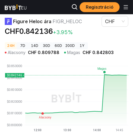
Regisztráció
Kriptovaluta árak
Figure Heloc ára FIGR_HELOC
Figure Heloc ára
FIGR_HELOC
CHF
CHF0.842136
+3.95%
24H
7D
14D
30D
60D
200D
1Y
Alacsony
CHF
0.809788
Magas
CHF
0.842803