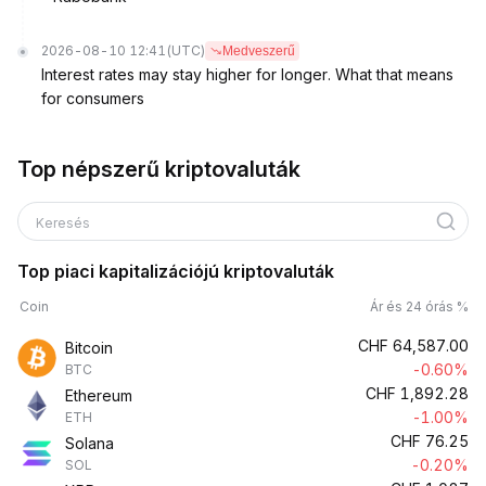
2026-08-10 12:41
(UTC)
Medveszerű
Interest rates may stay higher for longer. What that means
for consumers
Top népszerű kriptovaluták
Keresés
Top piaci kapitalizációjú kriptovaluták
Coin
Ár és 24 órás %
CHF
64,587.00
Bitcoin
-0.60%
BTC
CHF
1,892.28
Ethereum
-1.00%
ETH
CHF
76.25
Solana
-0.20%
SOL