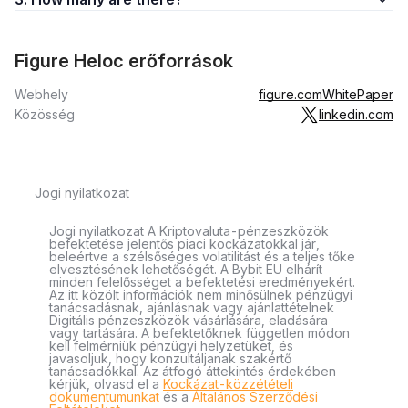
Figure Heloc erőforrások
Webhely
figure.com
WhitePaper
Közösség
linkedin.com
Jogi nyilatkozat
Jogi nyilatkozat A Kriptovaluta-pénzeszközök
befektetése jelentős piaci kockázatokkal jár,
beleértve a szélsőséges volatilitást és a teljes tőke
elvesztésének lehetőségét. A Bybit EU elhárít
minden felelősséget a befektetési eredményekért.
Az itt közölt információk nem minősülnek pénzügyi
tanácsadásnak, ajánlásnak vagy ajánlattételnek
Digitális pénzeszközök vásárlására, eladására
vagy tartására. A befektetőknek független módon
kell felmérniük pénzügyi helyzetüket, és
javasoljuk, hogy konzultáljanak szakértő
tanácsadókkal. Az átfogó áttekintés érdekében
kérjük, olvasd el a
Kockázat-közzétételi
dokumentumunkat
és a
Általános Szerződési