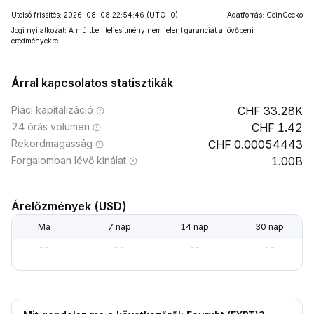
Utolsó frissítés: 2026-08-08 22:54:46
(UTC+0)
Adatforrás: CoinGecko
Jogi nyilatkozat: A múltbeli teljesítmény nem jelent garanciát a jövőbeni
eredményekre.
Árral kapcsolatos statisztikák
Piaci kapitalizáció
33.28K
24 órás volumen
1.42
Rekordmagasság
0.00054443
Forgalomban lévő kínálat
1.00B
Árelőzmények (USD)
Ma
7 nap
14 nap
30 nap
--
--
--
--