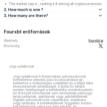
The market cap is , ranking it # among all cryptocurrencies.
2. How much is one ?
3. How many are there?
Fourxbt erőforrások
Webhely
fourxbt.ai
Közösség
Jogi nyilatkozat
Jogi nyilatkozat A Kriptovaluta-pénzeszközök
befektetése jelentős piaci kockázatokkal jár,
beleértve a szélsőséges volatilitást és a teljes tőke
elvesztésének lehetőségét. A Bybit EU elhárít
minden felelősséget a befektetési eredményekért.
Az itt közölt információk nem minősülnek pénzügyi
tanácsadásnak, ajánlásnak vagy ajánlattételnek
Digitális pénzeszközök vásárlására, eladására
vagy tartására. A befektetőknek független módon
kell felmérniük pénzügyi helyzetüket, és