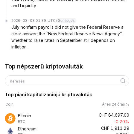
and Liquidity
2026-08-08 01:39
(UTC)
Semleges
July nonfarm payrolls did not give the Federal Reserve a
clear answer; the “New Federal Reserve News Agency”:
whether to raise rates in September still depends on
inflation.
Top népszerű kriptovaluták
Keresés
Top piaci kapitalizációjú kriptovaluták
Coin
Ár és 24 órás %
CHF
64,697.00
Bitcoin
-0.20%
BTC
CHF
1,911.29
Ethereum