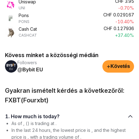
CHF
3.95
Uniswap
-0.70%
UNI
CHF
0.029167
Pons
-10.40%
PONS
CHF
0.127936
Cash Cat
+37.40%
CASHCAT
Kövess minket a közösségi médián
Followers
+
Követés
@Bybit EU
Gyakran ismételt kérdés a következőről:
FXBT(Fourxbt)
1. How much is today?
As of , () is trading at .
In the last 24 hours, the lowest price is , and the highest
price is , with a trading volume of .