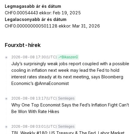
Legmagasabb ár és dátum
CHF0.00054443 ekkor: Feb 19, 2025
Legalacsonyabb ár és dátum
CHF0.000000000501128 ekkor: Mar 31, 2026
Fourxbt-hírek
2026-08-08 17:30
(UTC)
Bikaszerű
July’s surprisingly weak jobs report coupled with a possible
cooling in inflation next week may lead the Fed to hold
interest rates steady at its next meeting, says Bloomberg
Economic’s @AnnaEconomist
2026-08-08 13:17
(UTC)
Semleges
Why One Top Economist Says the Fed’s Inflation Fight Can’t
Be Won With Rate Hikes
2026-08-08 03:01
(UTC)
Semleges
TBL Weekly #180: US Treasury & The Fed, Labor Market,