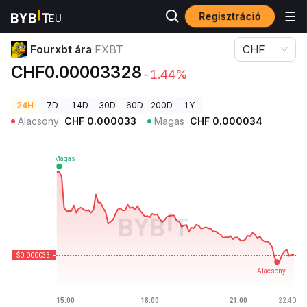
Regisztráció
Kriptovaluta árak
Fourxbt ára FXBT
Fourxbt ára
FXBT
CHF
CHF0.00003328
-1.44%
24H
7D
14D
30D
60D
200D
1Y
Alacsony
CHF
0.000033
Magas
CHF
0.000034