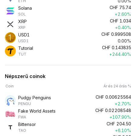
0.00%
ETH
CHF
75.74
Solana
+2.60%
SOL
CHF
1.034
XRP
+0.40%
XRP
CHF
0.999508
USD1
0.00%
USD1
CHF
0.143835
Tutorial
+244.40%
TUT
Népszerű coinok
Coin
Ár és 24 órás %
CHF
0.00625564
Pudgy Penguins
+2.70%
PENGU
CHF
0.02208548
Fake World Assets
+107.90%
FWA
CHF
204.50
Bittensor
+6.10%
TAO