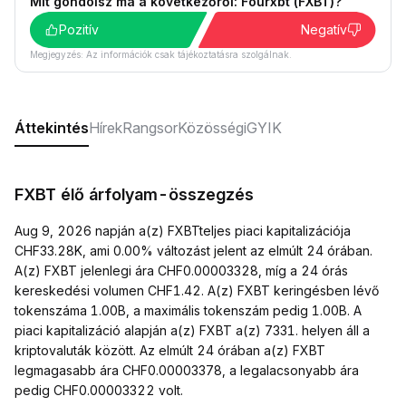
Mit gondolsz ma a következőről: Fourxbt (FXBT)?
Pozitív
Negatív
Megjegyzés: Az információk csak tájékoztatásra szolgálnak.
Áttekintés
Hírek
Rangsor
Közösségi
GYIK
FXBT élő árfolyam-összegzés
Aug 9, 2026 napján a(z) FXBTteljes piaci kapitalizációja
CHF33.28K, ami 0.00% változást jelent az elmúlt 24 órában.
A(z) FXBT jelenlegi ára CHF0.00003328, míg a 24 órás
kereskedési volumen CHF1.42. A(z) FXBT keringésben lévő
tokenszáma 1.00B, a maximális tokenszám pedig 1.00B. A
piaci kapitalizáció alapján a(z) FXBT a(z) 7331. helyen áll a
kriptovaluták között. Az elmúlt 24 órában a(z) FXBT
legmagasabb ára CHF0.00003378, a legalacsonyabb ára
pedig CHF0.00003322 volt.