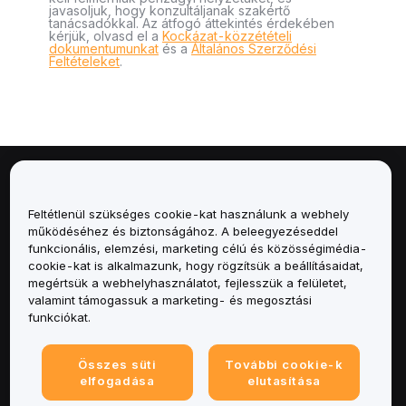
javasoljuk, hogy konzultáljanak szakértő
tanácsadókkal. Az átfogó áttekintés érdekében
kérjük, olvasd el a
Kockázat-közzétételi
dokumentumunkat
és a
Általános Szerződési
Feltételeket
.
Névjegy
Feltétlenül szükséges cookie-kat használunk a webhely
Szolgáltatások
működéséhez és biztonságához. A beleegyezéseddel
funkcionális, elemzési, marketing célú és közösségimédia-
cookie-kat is alkalmazunk, hogy rögzítsük a beállításaidat,
Támogatás
megértsük a webhelyhasználatot, fejlesszük a felületet,
valamint támogassuk a marketing- és megosztási
Termékek
funkciókat.
Jogi
Összes süti
További cookie-k
elfogadása
elutasítása