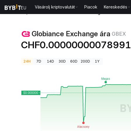
Vásárolj kriptovalutát
Piacok
Kereskedés
Kriptovaluta árak
Globiance Exchange ára GBEX
Globiance Exchange ára
GBEX
CHF0.0000000007899
24H
7D
14D
30D
60D
200D
1Y