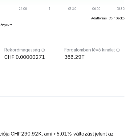
Adatforrás: CoinGecko
ményekre.
Rekordmagasság
Forgalomban lévő kínálat
0.00000271
368.29T
zációja CHF290.92K, ami +5.01% változást jelent az