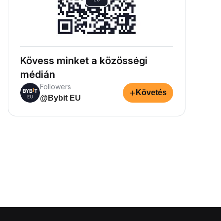
Kövess minket a közösségi
médián
Followers
+
Követés
@Bybit EU