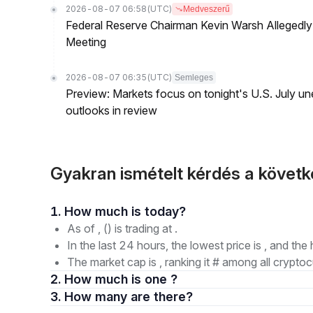
2026-08-07 06:58
(UTC)
Medveszerű
Federal Reserve Chairman Kevin Warsh Allegedly 
Meeting
2026-08-07 06:35
(UTC)
Semleges
Preview: Markets focus on tonight's U.S. July un
outlooks in review
Gyakran ismételt kérdés a követ
1. How much is today?
As of , () is trading at .
In the last 24 hours, the lowest price is , and the 
The market cap is , ranking it # among all cryptoc
2. How much is one ?
3. How many are there?