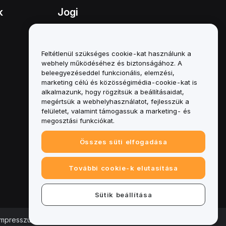
k
Jogi
Összeférhetetlenségi politika
A letétkezelési és
Feltétlenül szükséges cookie-kat használunk a
adminisztrációs szabályzat
webhely működéséhez és biztonságához. A
összefoglalója
beleegyezéseddel funkcionális, elemzési,
marketing célú és közösségimédia-cookie-kat is
ESG-információk
alkalmazunk, hogy rögzítsük a beállításaidat,
megértsük a webhelyhasználatot, fejlesszük a
Crypto-Asset White Papers
felületet, valamint támogassuk a marketing- és
megosztási funkciókat.
Összes süti elfogadása
További cookie-k elutasítása
Sütik beállítása
Impresszum
|
Cookie-beállításközpont