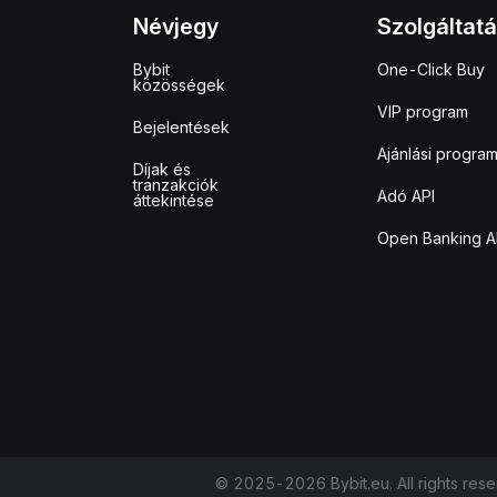
Névjegy
Szolgáltat
Bybit
One-Click Buy
közösségek
VIP program
Bejelentések
Ajánlási progra
Díjak és
tranzakciók
Adó API
áttekintése
Open Banking A
© 2025-2026 Bybit.eu. All rights rese