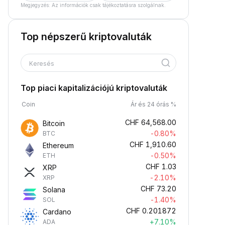
Megjegyzés: Az információk csak tájékoztatásra szolgálnak.
Top népszerű kriptovaluták
Keresés
Top piaci kapitalizációjú kriptovaluták
Coin
Ár és 24 órás %
CHF
64,568.00
Bitcoin
-0.80%
BTC
CHF
1,910.60
Ethereum
-0.50%
ETH
CHF
1.03
XRP
-2.10%
XRP
CHF
73.20
Solana
-1.40%
SOL
CHF
0.201872
Cardano
+7.10%
ADA