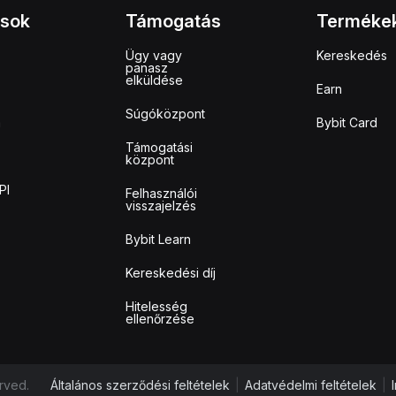
ások
Támogatás
Terméke
Ügy vagy
Kereskedés
panasz
elküldése
Earn
Súgóközpont
m
Bybit Card
Támogatási
központ
PI
Felhasználói
visszajelzés
Bybit Learn
Kereskedési díj
Hitelesség
ellenőrzése
rved.
Általános szerződési feltételek
|
Adatvédelmi feltételek
|