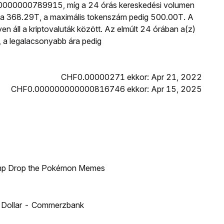
000000000789915, míg a 24 órás kereskedési volumen
a 368.29T, a maximális tokenszám pedig 500.00T. A
yen áll a kriptovaluták között. Az elmúlt 24 órában a(z)
 legalacsonyabb ára pedig
CHF0.00000271 ekkor: Apr 21, 2022
CHF0.000000000000816746 ekkor: Apr 15, 2025
ump Drop the Pokémon Memes
US Dollar - Commerzbank