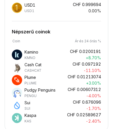
CHF
0.999694
USD1
0.00%
USD1
Népszerű coinok
Coin
Ár és 24 órás %
CHF
0.0200191
Kamino
+8.70%
KMNO
CHF
0.097192
Cash Cat
-11.10%
CASHCAT
CHF
0.01213074
Plume
+3.00%
PLUME
CHF
0.00607312
Pudgy Penguins
-4.00%
PENGU
CHF
0.676096
Sui
-1.70%
SUI
CHF
0.02589627
Kaspa
-2.40%
KAS