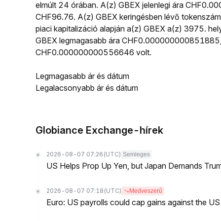
elmúlt 24 órában. A(z) GBEX jelenlegi ára CHF0.
CHF96.76. A(z) GBEX keringésben lévő tokenszám
piaci kapitalizáció alapján a(z) GBEX a(z) 3975. hel
GBEX legmagasabb ára CHF0.000000000851885, a
CHF0.000000000556646 volt.
Legmagasabb ár és dátum
Legalacsonyabb ár és dátum
Globiance Exchange-hírek
2026-08-07 07:26
(UTC)
Semleges
US Helps Prop Up Yen, but Japan Demands Tr
2026-08-07 07:18
(UTC)
Medveszerű
Euro: US payrolls could cap gains against the 