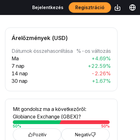
Regisztráció
Bejelentkezés
Árelőzmények (USD)
Dátumok összehasonlítása
%-os változás
Ma
+4.69%
7 nap
+22.59%
14 nap
-2.26%
30 nap
+1.67%
Mit gondolsz ma a következőről:
Globiance Exchange (GBEX)?
50
%
50
%
Pozitív
Negatív