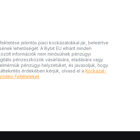
ektetése jelentős piaci kockázatokkal jár, beleértve
tésének lehetőségét. A Bybit EU elhárít minden
 közölt információk nem minősülnek pénzügyi
igitális pénzeszközök vásárlására, eladására vagy
felmérniük pénzügyi helyzetüket, és javasoljuk, hogy
 áttekintés érdekében kérjük, olvasd el a
Kockázat-
ződési Feltételeket
.