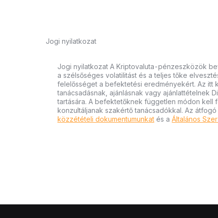
Jogi nyilatkozat
Jogi nyilatkozat A Kriptovaluta-pénzeszközök bef
a szélsőséges volatilitást és a teljes tőke elvesz
felelősséget a befektetési eredményekért. Az itt
tanácsadásnak, ajánlásnak vagy ajánlattételnek D
tartására. A befektetőknek független módon kell 
konzultáljanak szakértő tanácsadókkal. Az átfogó
közzétételi dokumentumunkat
és a
Általános Szer