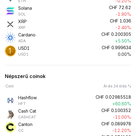
-0.20%
ETH
CHF
72.62
Solana
-1.90%
SOL
CHF
1.036
XRP
-2.40%
XRP
CHF
0.200305
Cardano
+5.50%
ADA
CHF
0.999634
USD1
0.00%
USD1
Népszerű coinok
Coin
Ár és 24 órás %
CHF
0.02985518
Hashflow
+60.60%
HFT
CHF
0.100352
Cash Cat
-11.00%
CASHCAT
CHF
0.089978
Canton
-12.20%
CC