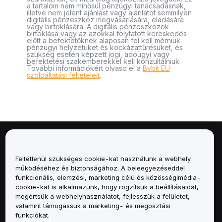
a tartalom nem minősül pénzügyi tanácsadásnak,
illetve nem jelent ajánlást vagy ajánlatot semmilyen
digitális pénzeszköz megvásárlására, eladására
vagy birtoklására. A digitális pénzeszközök
birtoklása vagy az azokkal folytatott kereskedés
előtt a befektetőknek alaposan fel kell mérniük
pénzügyi helyzetüket és kockázattűrésüket, és
szükség esetén képzett jogi, adóügyi vagy
befektetési szakemberekkel kell konzultálniuk.
További információkért olvasd el a
Bybit EU
szolgáltatási feltételeit
.
Névjegy
Feltétlenül szükséges cookie-kat használunk a webhely
Szolgáltatások
működéséhez és biztonságához. A beleegyezéseddel
funkcionális, elemzési, marketing célú és közösségimédia-
cookie-kat is alkalmazunk, hogy rögzítsük a beállításaidat,
Támogatás
megértsük a webhelyhasználatot, fejlesszük a felületet,
valamint támogassuk a marketing- és megosztási
Termékek
funkciókat.