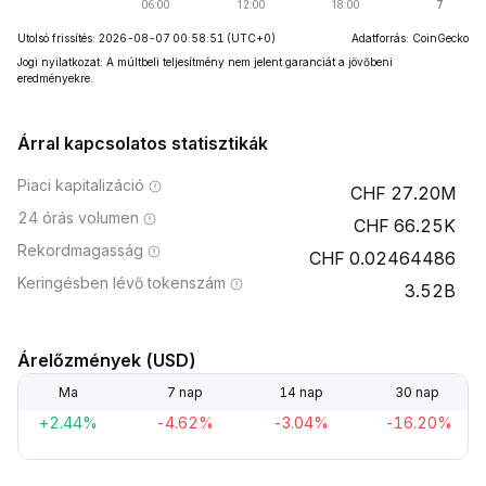
Utolsó frissítés: 2026-08-07 00:58:51
(UTC+0)
Adatforrás: CoinGecko
Jogi nyilatkozat: A múltbeli teljesítmény nem jelent garanciát a jövőbeni
eredményekre.
Árral kapcsolatos statisztikák
Piaci kapitalizáció
27.20M
24 órás volumen
66.25K
Rekordmagasság
0.02464486
Keringésben lévő tokenszám
3.52B
Árelőzmények (USD)
Ma
7 nap
14 nap
30 nap
+2.44%
-4.62%
-3.04%
-16.20%