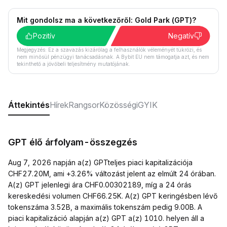
Mit gondolsz ma a következőről: Gold Park (GPT)?
Pozitív
Negatív
Megjegyzés: Ez a szavazás kizárólag a felhasználók véleményét tükrözi, és
nem minősül pénzügyi tanácsadásnak. A Bybit EU nem támogatja azt, és nem
tekinthető a jövőbeli teljesítmény mutatójának.
Áttekintés
Hírek
Rangsor
Közösségi
GYIK
GPT élő árfolyam-összegzés
Aug 7, 2026 napján a(z) GPTteljes piaci kapitalizációja
CHF27.20M, ami +3.26% változást jelent az elmúlt 24 órában.
A(z) GPT jelenlegi ára CHF0.00302189, míg a 24 órás
kereskedési volumen CHF66.25K. A(z) GPT keringésben lévő
tokenszáma 3.52B, a maximális tokenszám pedig 9.00B. A
piaci kapitalizáció alapján a(z) GPT a(z) 1010. helyen áll a