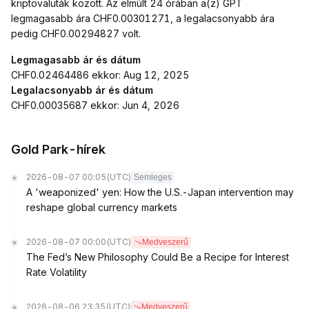
kriptovaluták között. Az elmúlt 24 órában a(z) GPT
legmagasabb ára CHF0.00301271, a legalacsonyabb ára
pedig CHF0.00294827 volt.
Legmagasabb ár és dátum
CHF0.02464486 ekkor: Aug 12, 2025
Legalacsonyabb ár és dátum
CHF0.00035687 ekkor: Jun 4, 2026
Gold Park-hírek
2026-08-07 00:05
(UTC)
Semleges
A 'weaponized' yen: How the U.S.-Japan intervention may
reshape global currency markets
2026-08-07 00:00
(UTC)
Medveszerű
The Fed’s New Philosophy Could Be a Recipe for Interest
Rate Volatility
2026-08-06 23:35
(UTC)
Medveszerű