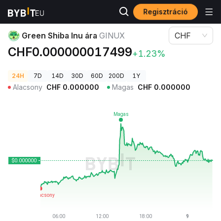
Regisztráció
Kriptovaluta árak
Green Shiba Inu ára GINUX
Green Shiba Inu ára
GINUX
CHF
CHF0.000000017499
+1.23%
24H
7D
14D
30D
60D
200D
1Y
Alacsony
CHF
0.000000
Magas
CHF
0.000000