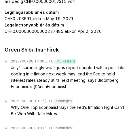
ára pedig CHF0.000000017315 volt.
Legmagasabb ár és dátum
CHF0.293691 ekkor: May 19, 2021
Legalacsonyabb ár és dátum
CHF0.000000000000227485 ekkor: Apr 2, 2026
Green Shiba Inu-hírek
2026-08-08 17:30
(UTC)
Bikaszerű
July’s surprisingly weak jobs report coupled with a possible
cooling in inflation next week may lead the Fed to hold
interest rates steady at its next meeting, says Bloomberg
Economic’s @AnnaEconomist
2026-08-08 13:17
(UTC)
Semleges
Why One Top Economist Says the Fed’s Inflation Fight Can’t
Be Won With Rate Hikes
2026-08-08 03:01
(UTC)
Semleges