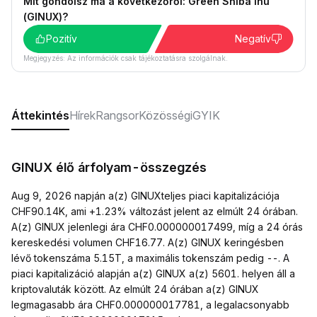
Mit gondolsz ma a következőről: Green Shiba Inu
(GINUX)?
Pozitív
Negatív
Megjegyzés: Az információk csak tájékoztatásra szolgálnak.
Áttekintés
Hírek
Rangsor
Közösségi
GYIK
GINUX élő árfolyam-összegzés
Aug 9, 2026 napján a(z) GINUXteljes piaci kapitalizációja
CHF90.14K, ami +1.23% változást jelent az elmúlt 24 órában.
A(z) GINUX jelenlegi ára CHF0.000000017499, míg a 24 órás
kereskedési volumen CHF16.77. A(z) GINUX keringésben
lévő tokenszáma 5.15T, a maximális tokenszám pedig --. A
piaci kapitalizáció alapján a(z) GINUX a(z) 5601. helyen áll a
kriptovaluták között. Az elmúlt 24 órában a(z) GINUX
legmagasabb ára CHF0.000000017781, a legalacsonyabb