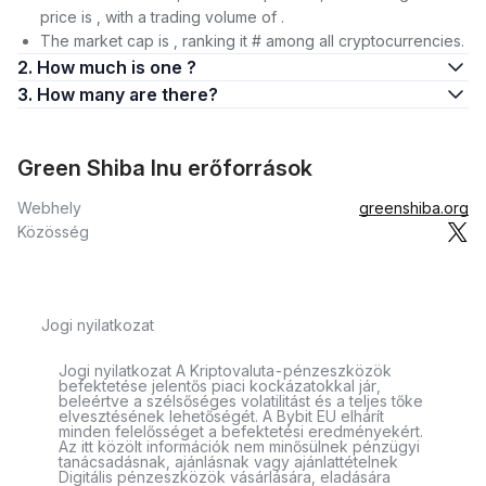
price is , with a trading volume of .
The market cap is , ranking it # among all cryptocurrencies.
2. How much is one ?
3. How many are there?
Green Shiba Inu erőforrások
Webhely
greenshiba.org
Közösség
Jogi nyilatkozat
Jogi nyilatkozat A Kriptovaluta-pénzeszközök
befektetése jelentős piaci kockázatokkal jár,
beleértve a szélsőséges volatilitást és a teljes tőke
elvesztésének lehetőségét. A Bybit EU elhárít
minden felelősséget a befektetési eredményekért.
Az itt közölt információk nem minősülnek pénzügyi
tanácsadásnak, ajánlásnak vagy ajánlattételnek
Digitális pénzeszközök vásárlására, eladására