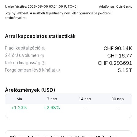
Utolsó frissítés: 2026-08-09 03:24:09
(UTC+0)
Adatforrás: CoinGecko
Jogi nyilatkozat: A múltbeli teljesítmény nem jelent garanciát a jövőbeni
eredményekre.
Árral kapcsolatos statisztikák
Piaci kapitalizáció
90.14K
24 órás volumen
16.77
Rekordmagasság
0.293691
Forgalomban lévő kínálat
5.15T
Árelőzmények (USD)
Ma
7 nap
14 nap
30 nap
+1.23%
+2.68%
--
--