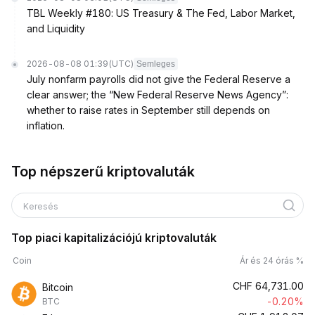
TBL Weekly #180: US Treasury & The Fed, Labor Market,
and Liquidity
2026-08-08 01:39
(UTC)
Semleges
July nonfarm payrolls did not give the Federal Reserve a
clear answer; the “New Federal Reserve News Agency”:
whether to raise rates in September still depends on
inflation.
Top népszerű kriptovaluták
Keresés
Top piaci kapitalizációjú kriptovaluták
Coin
Ár és 24 órás %
CHF
64,731.00
Bitcoin
-0.20%
BTC