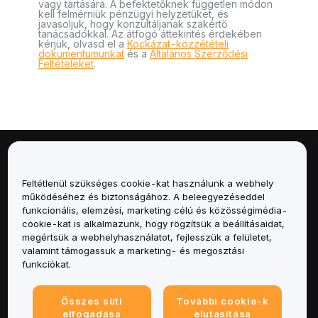
vagy tartására. A befektetőknek független módon
kell felmérniük pénzügyi helyzetüket, és
javasoljuk, hogy konzultáljanak szakértő
tanácsadókkal. Az átfogó áttekintés érdekében
kérjük, olvasd el a
Kockázat-közzétételi
dokumentumunkat
és a
Általános Szerződési
Feltételeket
.
Névjegy
Feltétlenül szükséges cookie-kat használunk a webhely
Szolgáltatások
működéséhez és biztonságához. A beleegyezéseddel
funkcionális, elemzési, marketing célú és közösségimédia-
cookie-kat is alkalmazunk, hogy rögzítsük a beállításaidat,
Támogatás
megértsük a webhelyhasználatot, fejlesszük a felületet,
valamint támogassuk a marketing- és megosztási
Termékek
funkciókat.
Jogi
Összes süti
További cookie-k
elfogadása
elutasítása