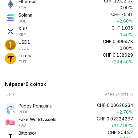
CHF
1,912.07
Ethereum
0.00%
ETH
CHF
75.81
Solana
+2.60%
SOL
CHF
1.035
XRP
+0.40%
XRP
CHF
0.999478
USD1
0.00%
USD1
CHF
0.138029
Tutorial
+244.40%
TUT
Népszerű coinok
Coin
Ár és 24 órás %
CHF
0.00626234
Pudgy Penguins
+2.70%
PENGU
CHF
0.02324287
Fake World Assets
+107.90%
FWA
CHF
204.82
Bittensor