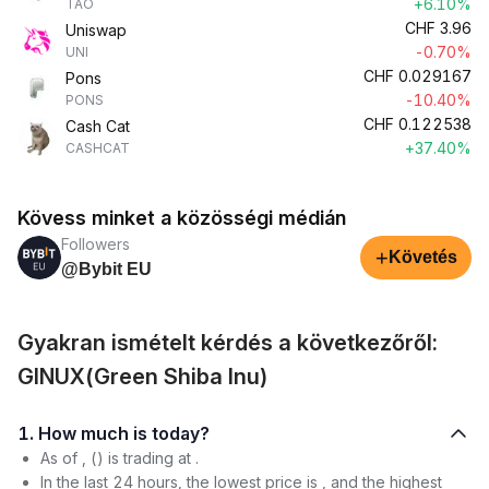
+6.10%
TAO
CHF
3.96
Uniswap
-0.70%
UNI
CHF
0.029167
Pons
-10.40%
PONS
CHF
0.122538
Cash Cat
+37.40%
CASHCAT
Kövess minket a közösségi médián
Followers
+
Követés
@Bybit EU
Gyakran ismételt kérdés a következőről:
GINUX(Green Shiba Inu)
1. How much is today?
As of , () is trading at .
In the last 24 hours, the lowest price is , and the highest