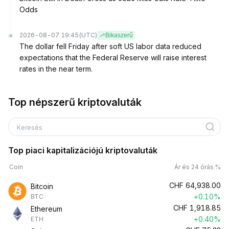
Odds
2026-08-07 19:45
(UTC)
Bikaszerű
The dollar fell Friday after soft US labor data reduced
expectations that the Federal Reserve will raise interest
rates in the near term.
Top népszerű kriptovaluták
Keresés
Top piaci kapitalizációjú kriptovaluták
Coin
Ár és 24 órás %
CHF
64,938.00
Bitcoin
+0.10%
BTC
CHF
1,918.85
Ethereum
+0.40%
ETH