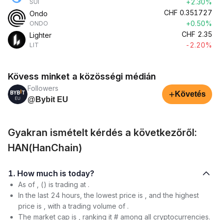
+2.30%
SUI
CHF
0.351727
Ondo
+0.50%
ONDO
CHF
2.35
Lighter
-2.20%
LIT
Kövess minket a közösségi médián
Followers
+
Követés
@Bybit EU
Gyakran ismételt kérdés a következőről:
HAN(HanChain)
1. How much is today?
As of , () is trading at .
In the last 24 hours, the lowest price is , and the highest
price is , with a trading volume of .
The market cap is , ranking it # among all cryptocurrencies.