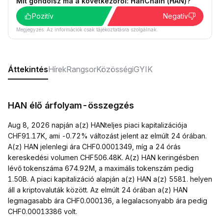
Mit gondolsz ma a következőről: HanChain (HAN)?
Pozitív
Negatív
Megjegyzés: Az információk csak tájékoztatásra szolgálnak.
Áttekintés
Hírek
Rangsor
Közösségi
GYIK
HAN élő árfolyam-összegzés
Aug 8, 2026 napján a(z) HANteljes piaci kapitalizációja
CHF91.17K, ami -0.72% változást jelent az elmúlt 24 órában.
A(z) HAN jelenlegi ára CHF0.0001349, míg a 24 órás
kereskedési volumen CHF506.48K. A(z) HAN keringésben
lévő tokenszáma 674.92M, a maximális tokenszám pedig
1.50B. A piaci kapitalizáció alapján a(z) HAN a(z) 5581. helyen
áll a kriptovaluták között. Az elmúlt 24 órában a(z) HAN
legmagasabb ára CHF0.000136, a legalacsonyabb ára pedig
CHF0.00013386 volt.