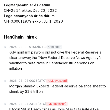
Legmagasabb ár és dátum
CHF25.14 ekkor: Dec 22, 2022
Legalacsonyabb ár és dátum
CHF0.00011979 ekkor: Jul 1, 2026
HanChain-hírek
2026-08-08 01:39
(UTC)
Semleges
July nonfarm payrolls did not give the Federal Reserve a
clear answer; the “New Federal Reserve News Agency”:
whether to raise rates in September still depends on
inflation.
2026-08-08 00:25
(UTC)
Medveszerű
Morgan Stanley: Expects Federal Reserve balance sheet to
shrink by $1.5 trillion
2026-08-07 23:28
(UTC)
Medveszerű
Bitcoin Still in Death Cross as Jobs Miss Cuts Rate-Hike