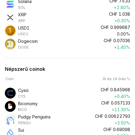
CHF
75.33
Solana
+2.80%
SOL
CHF
1.038
XRP
+0.30%
XRP
CHF
0.999687
USD1
0.00%
USD1
CHF
0.07036
Dogecoin
+1.40%
DOGE
Népszerű coinok
Coin
Ár és 24 órás %
CHF
0.845968
Cysic
+0.40%
CYS
CHF
0.057133
Biconomy
+11.30%
BICO
CHF
0.00622793
Pudgy Penguins
+3.50%
PENGU
CHF
0.69098
Sui