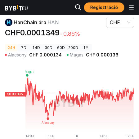
Regisztráció
Kriptovaluta árak
HanChain ára HAN
HanChain ára
HAN
CHF
CHF0.0001349
-0.86%
24H
7D
14D
30D
60D
200D
1Y
Alacsony
CHF
0.000134
Magas
CHF
0.000136