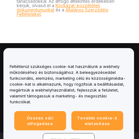
tanácsadókkal. Az átfogó áttekintés érdekében
kérjük, olvasd el a
Kockázat-közzétételi
dokumentumunkat
és a
Általános Szerződési
Feltételeket
.
Névjegy
Feltétlenül szükséges cookie-kat használunk a webhely
Szolgáltatások
működéséhez és biztonságához. A beleegyezéseddel
funkcionális, elemzési, marketing célú és közösségimédia-
cookie-kat is alkalmazunk, hogy rögzítsük a beállításaidat,
Támogatás
megértsük a webhelyhasználatot, fejlesszük a felületet,
valamint támogassuk a marketing- és megosztási
Termékek
funkciókat.
Jogi
Összes süti
További cookie-k
elfogadása
elutasítása