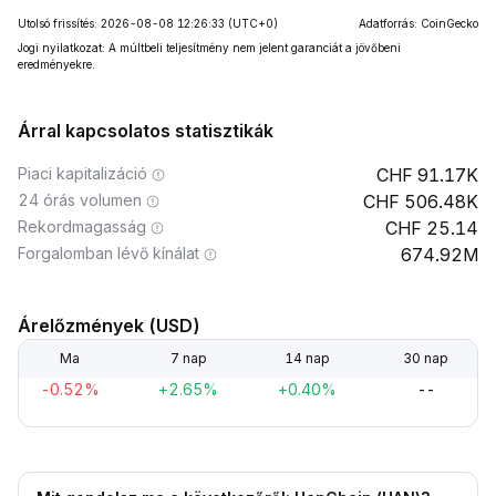
Utolsó frissítés: 2026-08-08 12:26:33
(UTC+0)
Adatforrás: CoinGecko
Jogi nyilatkozat: A múltbeli teljesítmény nem jelent garanciát a jövőbeni
eredményekre.
Árral kapcsolatos statisztikák
Piaci kapitalizáció
91.17K
24 órás volumen
506.48K
Rekordmagasság
25.14
Forgalomban lévő kínálat
674.92M
Árelőzmények (USD)
Ma
7 nap
14 nap
30 nap
-0.52%
+2.65%
+0.40%
--