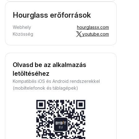
Hourglass erőforrások
Webhely
hourglassx.com
Közösség
youtube.com
Olvasd be az alkalmazás
letöltéséhez
Kompatibilis iOS és Android rendszerekkel
(mobiltelefonok és táblagépek)