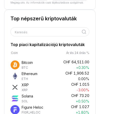
Megjegyzés: Az információk csak tájékoztatásra szolgálnak.
Top népszerű kriptovaluták
Keresés
Top piaci kapitalizációjú kriptovaluták
Coin
Ár és 24 órás %
CHF
64,511.00
Bitcoin
+0.30%
BTC
CHF
1,906.52
Ethereum
0.00%
ETH
CHF
1.015
XRP
-3.00%
XRP
CHF
73.20
Solana
+0.50%
SOL
CHF
1.027
Figure Heloc
+1.80%
FIGR_HELOC