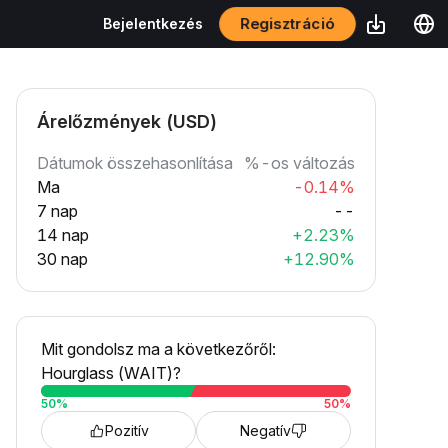
Regisztráció
Bejelentkezés
Árelőzmények (USD)
Dátumok összehasonlítása
%-os változás
Ma
-0.14%
7 nap
--
14 nap
+2.23%
30 nap
+12.90%
Mit gondolsz ma a következőről:
Hourglass (WAIT)?
50
%
50
%
Pozitív
Negatív