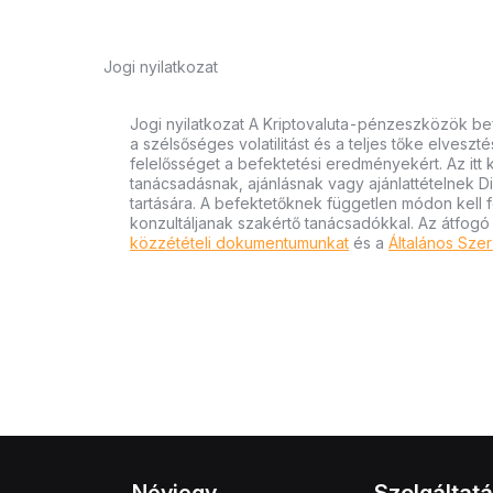
Jogi nyilatkozat
Jogi nyilatkozat A Kriptovaluta-pénzeszközök bef
a szélsőséges volatilitást és a teljes tőke elvesz
felelősséget a befektetési eredményekért. Az itt
tanácsadásnak, ajánlásnak vagy ajánlattételnek D
tartására. A befektetőknek független módon kell 
konzultáljanak szakértő tanácsadókkal. Az átfogó
közzétételi dokumentumunkat
és a
Általános Szer