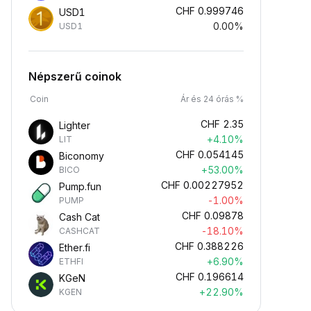
CHF
0.999746
USD1
0.00%
USD1
Népszerű coinok
Coin
Ár és 24 órás %
CHF
2.35
Lighter
+4.10%
LIT
CHF
0.054145
Biconomy
+53.00%
BICO
CHF
0.00227952
Pump.fun
-1.00%
PUMP
CHF
0.09878
Cash Cat
-18.10%
CASHCAT
CHF
0.388226
Ether.fi
+6.90%
ETHFI
CHF
0.196614
KGeN
+22.90%
KGEN