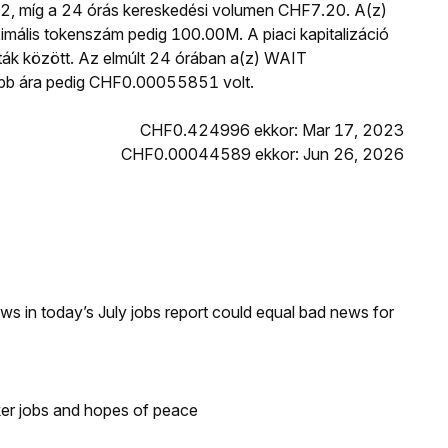
2, míg a 24 órás kereskedési volumen CHF7.20. A(z)
ális tokenszám pedig 100.00M. A piaci kapitalizáció
uták között. Az elmúlt 24 órában a(z) WAIT
bb ára pedig CHF0.00055851 volt.
CHF0.424996 ekkor: Mar 17, 2023
CHF0.00044589 ekkor: Jun 26, 2026
s in today’s July jobs report could equal bad news for
ker jobs and hopes of peace