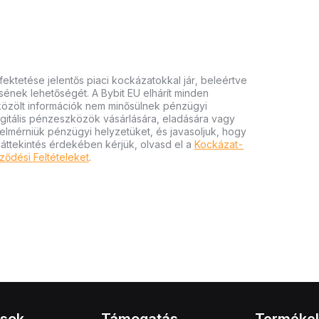
ektetése jelentős piaci kockázatokkal jár, beleértve
tésének lehetőségét. A Bybit EU elhárít minden
 közölt információk nem minősülnek pénzügyi
igitális pénzeszközök vásárlására, eladására vagy
felmérniük pénzügyi helyzetüket, és javasoljuk, hogy
 áttekintés érdekében kérjük, olvasd el a
Kockázat-
ződési Feltételeket
.