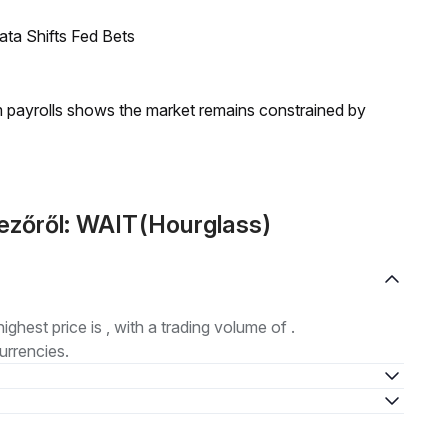
ata Shifts Fed Bets
m payrolls shows the market remains constrained by
kezőről: WAIT(Hourglass)
highest price is , with a trading volume of .
urrencies.