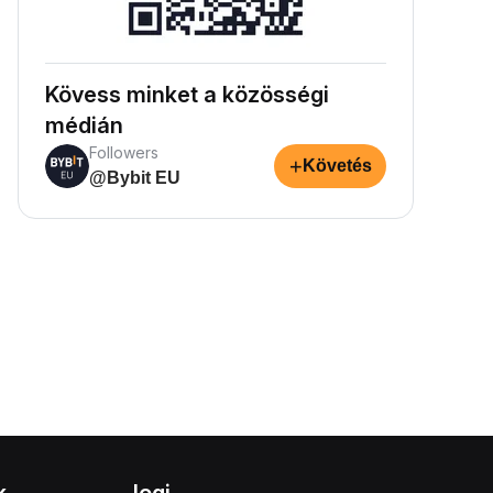
Kövess minket a közösségi
médián
Followers
+
Követés
@Bybit EU