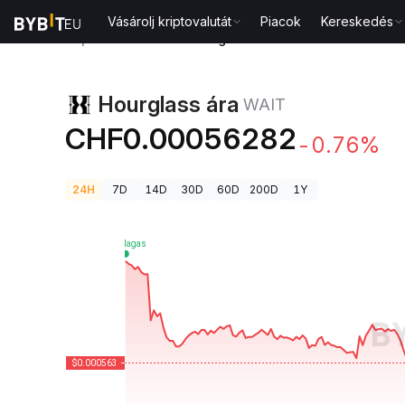
Vásárolj kriptovalutát
Piacok
Kereskedés
Kriptovaluta árak
Hourglass ára WAIT
Hourglass ára
WAIT
CHF0.00056282
-0.76%
24H
7D
14D
30D
60D
200D
1Y