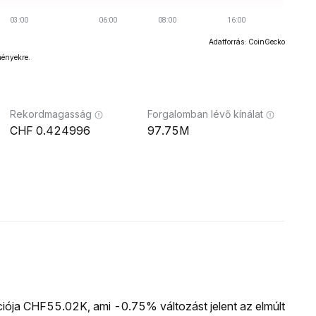
Adatforrás: CoinGecko
ményekre.
Rekordmagasság
Forgalomban lévő kínálat
0.424996
97.75M
ációja CHF55.02K, ami -0.75% változást jelent az elmúlt