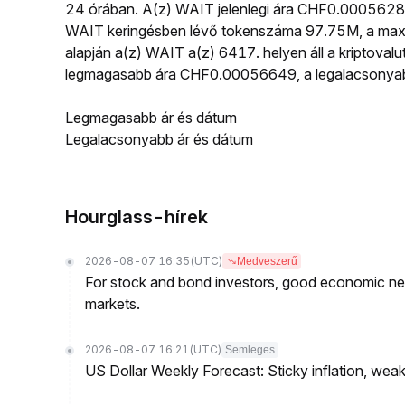
24 órában. A(z) WAIT jelenlegi ára CHF0.0005628
WAIT keringésben lévő tokenszáma 97.75M, a maxim
alapján a(z) WAIT a(z) 6417. helyen áll a kriptoval
legmagasabb ára CHF0.00056649, a legalacsonya
Legmagasabb ár és dátum
Legalacsonyabb ár és dátum
Hourglass-hírek
2026-08-07 16:35
(UTC)
Medveszerű
For stock and bond investors, good economic new
markets.
2026-08-07 16:21
(UTC)
Semleges
US Dollar Weekly Forecast: Sticky inflation, wea