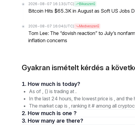
2026-08-07 16:13
(UTC)
Bikaszerű
Bitcoin Hits $65.3K in August as Soft US Jobs D
2026-08-07 16:04
(UTC)
Medveszerű
Tom Lee: The “dovish reaction” to July’s nonfar
inflation concerns
Gyakran ismételt kérdés a követ
1. How much is today?
As of , () is trading at .
In the last 24 hours, the lowest price is , and the 
The market cap is , ranking it # among all cryptoc
2. How much is one ?
3. How many are there?