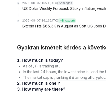
2026-08-07 16:21
(UTC)
Semleges
US Dollar Weekly Forecast: Sticky inflation, wea
2026-08-07 16:13
(UTC)
Bikaszerű
Bitcoin Hits $65.3K in August as Soft US Jobs D
Gyakran ismételt kérdés a követke
1. How much is today?
As of , () is trading at .
In the last 24 hours, the lowest price is , and the 
The market cap is , ranking it # among all cryptoc
2. How much is one ?
3. How many are there?