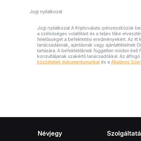
Jogi nyilatkozat
Jogi nyilatkozat A Kriptovaluta-pénzeszközök bef
a szélsőséges volatilitást és a teljes tőke elvesz
felelősséget a befektetési eredményekért. Az itt
tanácsadásnak, ajánlásnak vagy ajánlattételnek D
tartására. A befektetőknek független módon kell 
konzultáljanak szakértő tanácsadókkal. Az átfogó
közzétételi dokumentumunkat
és a
Általános Szer
Névjegy
Szolgáltat