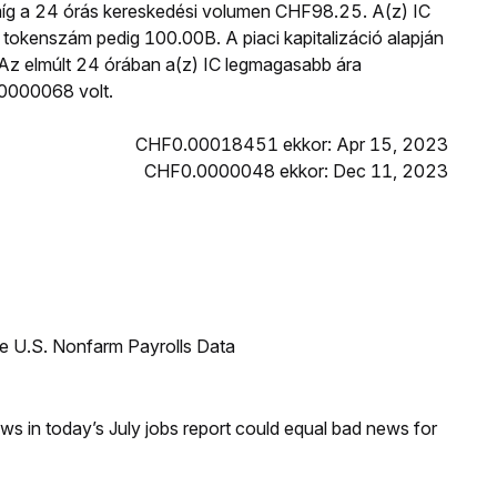
míg a 24 órás kereskedési volumen CHF98.25. A(z) IC
tokenszám pedig 100.00B. A piaci kapitalizáció alapján
t. Az elmúlt 24 órában a(z) IC legmagasabb ára
0000068 volt.
CHF0.00018451 ekkor: Apr 15, 2023
CHF0.0000048 ekkor: Dec 11, 2023
e U.S. Nonfarm Payrolls Data
s in today’s July jobs report could equal bad news for