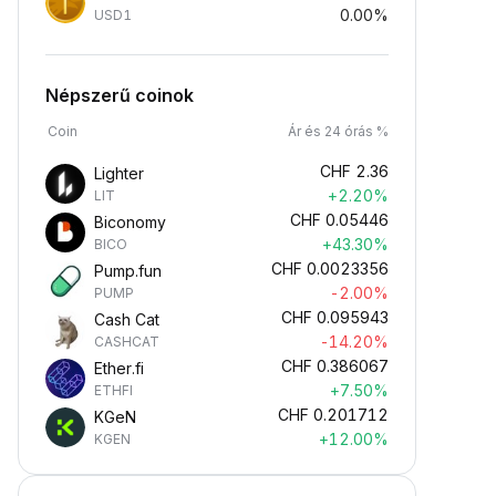
0.00%
USD1
Népszerű coinok
Coin
Ár és 24 órás %
CHF
2.36
Lighter
+2.20%
LIT
CHF
0.05446
Biconomy
+43.30%
BICO
CHF
0.0023356
Pump.fun
-2.00%
PUMP
CHF
0.095943
Cash Cat
-14.20%
CASHCAT
CHF
0.386067
Ether.fi
+7.50%
ETHFI
CHF
0.201712
KGeN
+12.00%
KGEN