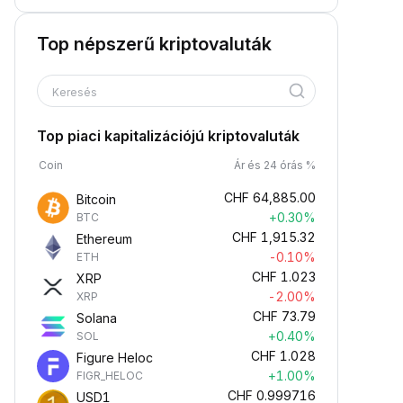
Top népszerű kriptovaluták
Keresés
Top piaci kapitalizációjú kriptovaluták
Coin
Ár és 24 órás %
CHF
64,885.00
Bitcoin
+0.30%
BTC
CHF
1,915.32
Ethereum
-0.10%
ETH
CHF
1.023
XRP
-2.00%
XRP
CHF
73.79
Solana
+0.40%
SOL
CHF
1.028
Figure Heloc
+1.00%
FIGR_HELOC
CHF
0.999716
USD1