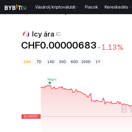
Vásárolj kriptovalutát
Piacok
Kereskedés
Kriptovaluta árak
Icy ára IC
Icy ára
IC
CHF0.00000683
-1.13%
24H
7D
14D
30D
60D
200D
1Y