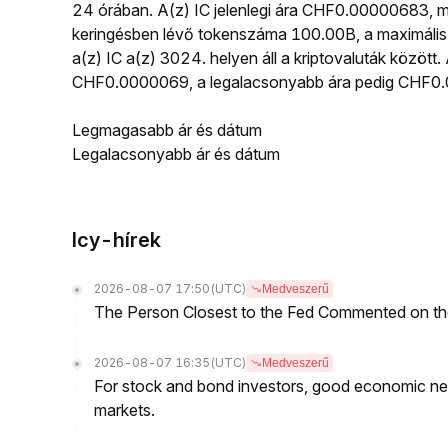
24 órában. A(z) IC jelenlegi ára CHF0.00000683, 
keringésben lévő tokenszáma 100.00B, a maximális 
a(z) IC a(z) 3024. helyen áll a kriptovaluták közöt
CHF0.0000069, a legalacsonyabb ára pedig CHF0.
Legmagasabb ár és dátum
Legalacsonyabb ár és dátum
Icy-hírek
2026-08-07 17:50
(UTC)
Medveszerű
The Person Closest to the Fed Commented on th
2026-08-07 16:35
(UTC)
Medveszerű
For stock and bond investors, good economic new
markets.