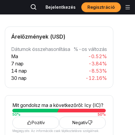
Regisztráció
Bejelentkezés
Árelőzmények (USD)
Dátumok összehasonlítása
%-os változás
Ma
-0.52%
7 nap
-3.84%
14 nap
-8.53%
30 nap
-12.16%
Mit gondolsz ma a következőről: Icy (IC)?
50
%
50
%
Pozitív
Negatív
Megjegyzés: Az információk csak tájékoztatásra szolgálnak.