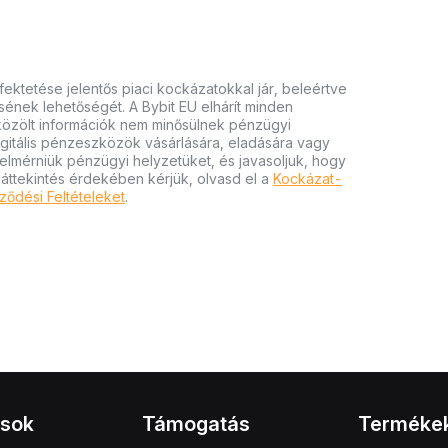
ektetése jelentős piaci kockázatokkal jár, beleértve
tésének lehetőségét. A Bybit EU elhárít minden
 közölt információk nem minősülnek pénzügyi
igitális pénzeszközök vásárlására, eladására vagy
felmérniük pénzügyi helyzetüket, és javasoljuk, hogy
 áttekintés érdekében kérjük, olvasd el a
Kockázat-
ződési Feltételeket
.
ások
Támogatás
Terméke