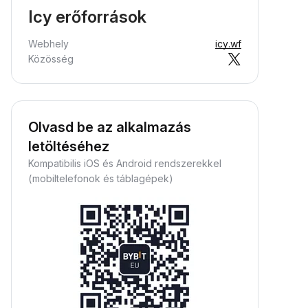
Icy erőforrások
Webhely
icy.wf
Közösség
Olvasd be az alkalmazás
letöltéséhez
Kompatibilis iOS és Android rendszerekkel
(mobiltelefonok és táblagépek)