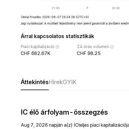
Utolsó frissítés: 2026-08-07 19:24:38
(UTC+0)
Jogi nyilatkozat: A múltbeli teljesítmény nem jelent garanciát a jövőbeni ered
Árral kapcsolatos statisztikák
Piaci kapitalizáció
24 órás volumen
682.67K
98.25
Áttekintés
Hírek
GYIK
IC élő árfolyam-összegzés
Aug 7, 2026 napján a(z) ICteljes piaci kapitalizáci