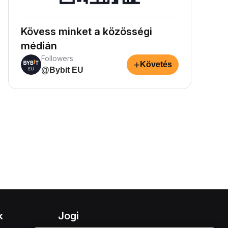
Kövess minket a közösségi
médián
Followers
+
Követés
@Bybit EU
k
Jogi