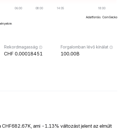
Adatforrás: CoinGecko
ményekre.
Rekordmagasság
Forgalomban lévő kínálat
0.00018451
100.00B
ója CHF682.67K, ami -1.13% változást jelent az elmúlt