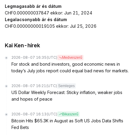
Legmagasabb ár és dátum
CHF0.000000037847 ekkor: Jun 21, 2024
Legalacsonyabb ár és dátum
CHF0.00000000019105 ekkor: Jul 25, 2026
Kai Ken-hírek
2026-08-07 16:35
(UTC)
Medveszerű
For stock and bond investors, good economic news in
today’s July jobs report could equal bad news for markets.
2026-08-07 16:21
(UTC)
Semleges
US Dollar Weekly Forecast: Sticky inflation, weaker jobs
and hopes of peace
2026-08-07 16:13
(UTC)
Bikaszerű
Bitcoin Hits $65.3K in August as Soft US Jobs Data Shifts
Fed Bets