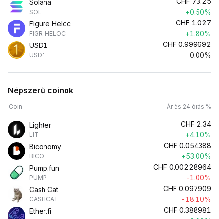
CHF
73.25
Solana
+0.50%
SOL
CHF
1.027
Figure Heloc
+1.80%
FIGR_HELOC
CHF
0.999692
USD1
0.00%
USD1
Népszerű coinok
Coin
Ár és 24 órás %
CHF
2.34
Lighter
+4.10%
LIT
CHF
0.054388
Biconomy
+53.00%
BICO
CHF
0.00228964
Pump.fun
-1.00%
PUMP
CHF
0.097909
Cash Cat
-18.10%
CASHCAT
CHF
0.388981
Ether.fi