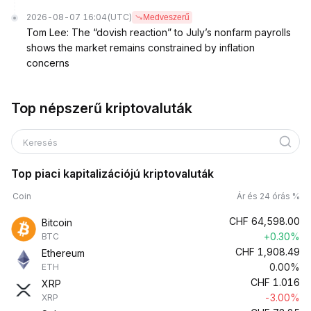
2026-08-07 16:04
(UTC)
Medveszerű
Tom Lee: The “dovish reaction” to July’s nonfarm payrolls
shows the market remains constrained by inflation
concerns
Top népszerű kriptovaluták
Keresés
Top piaci kapitalizációjú kriptovaluták
Coin
Ár és 24 órás %
CHF
64,598.00
Bitcoin
+0.30%
BTC
CHF
1,908.49
Ethereum
0.00%
ETH
CHF
1.016
XRP
-3.00%
XRP