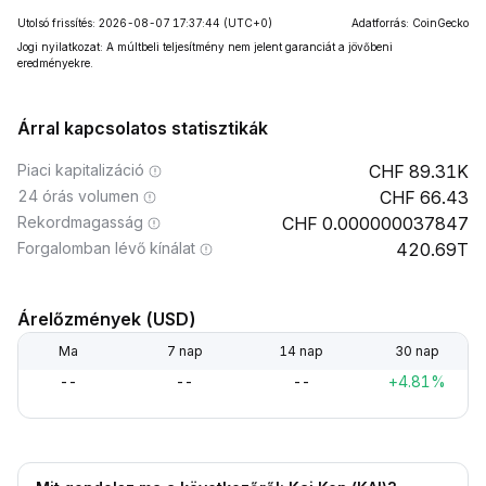
Utolsó frissítés: 2026-08-07 17:37:44
(UTC+0)
Adatforrás: CoinGecko
Jogi nyilatkozat: A múltbeli teljesítmény nem jelent garanciát a jövőbeni
eredményekre.
Árral kapcsolatos statisztikák
Piaci kapitalizáció
89.31K
24 órás volumen
66.43
Rekordmagasság
0.000000037847
Forgalomban lévő kínálat
420.69T
Árelőzmények (USD)
Ma
7 nap
14 nap
30 nap
--
--
--
+4.81%