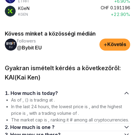
+6.90%
ETHFI
CHF
0.191196
KGeN
+22.90%
KGEN
Kövess minket a közösségi médián
Followers
+
Követés
@Bybit EU
Gyakran ismételt kérdés a következőről:
KAI(Kai Ken)
1. How much is today?
As of , () is trading at .
In the last 24 hours, the lowest price is , and the highest
price is , with a trading volume of .
The market cap is , ranking it # among all cryptocurrencies.
2. How much is one ?
3. How many are there?