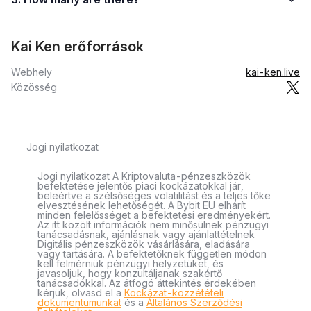
Kai Ken erőforrások
Webhely
kai-ken.live
Közösség
Jogi nyilatkozat
Jogi nyilatkozat A Kriptovaluta-pénzeszközök
befektetése jelentős piaci kockázatokkal jár,
beleértve a szélsőséges volatilitást és a teljes tőke
elvesztésének lehetőségét. A Bybit EU elhárít
minden felelősséget a befektetési eredményekért.
Az itt közölt információk nem minősülnek pénzügyi
tanácsadásnak, ajánlásnak vagy ajánlattételnek
Digitális pénzeszközök vásárlására, eladására
vagy tartására. A befektetőknek független módon
kell felmérniük pénzügyi helyzetüket, és
javasoljuk, hogy konzultáljanak szakértő
tanácsadókkal. Az átfogó áttekintés érdekében
kérjük, olvasd el a
Kockázat-közzétételi
dokumentumunkat
és a
Általános Szerződési