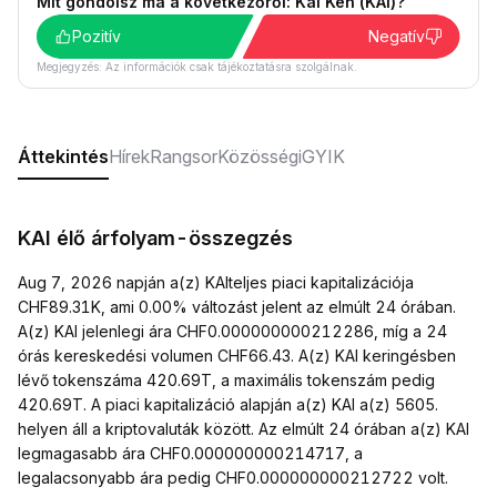
Mit gondolsz ma a következőről: Kai Ken (KAI)?
Pozitív
Negatív
Megjegyzés: Az információk csak tájékoztatásra szolgálnak.
Áttekintés
Hírek
Rangsor
Közösségi
GYIK
KAI élő árfolyam-összegzés
Aug 7, 2026 napján a(z) KAIteljes piaci kapitalizációja
CHF89.31K, ami 0.00% változást jelent az elmúlt 24 órában.
A(z) KAI jelenlegi ára CHF0.000000000212286, míg a 24
órás kereskedési volumen CHF66.43. A(z) KAI keringésben
lévő tokenszáma 420.69T, a maximális tokenszám pedig
420.69T. A piaci kapitalizáció alapján a(z) KAI a(z) 5605.
helyen áll a kriptovaluták között. Az elmúlt 24 órában a(z) KAI
legmagasabb ára CHF0.000000000214717, a
legalacsonyabb ára pedig CHF0.000000000212722 volt.