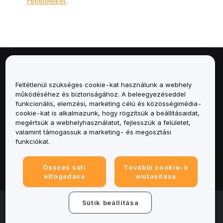
Feltételeket
.
Névjegy
Feltétlenül szükséges cookie-kat használunk a webhely
Szolgáltatások
működéséhez és biztonságához. A beleegyezéseddel
funkcionális, elemzési, marketing célú és közösségimédia-
cookie-kat is alkalmazunk, hogy rögzítsük a beállításaidat,
Támogatás
megértsük a webhelyhasználatot, fejlesszük a felületet,
valamint támogassuk a marketing- és megosztási
Termékek
funkciókat.
Jogi
Összes süti
További cookie-k
elfogadása
elutasítása
© 2025-2026 Bybit.eu. All rights reserved.
Sütik beállítása
Általános szerződési feltételek
|
Adatvédelmi