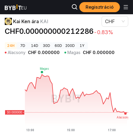
Regisztráció
Kriptovaluta árak
Kai Ken ára KAI
Kai Ken ára
KAI
CHF
CHF0.000000000212286
-0.83%
24H
7D
14D
30D
60D
200D
1Y
Alacsony
CHF
0.000000
Magas
CHF
0.000000