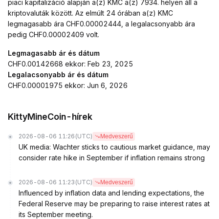
piaci kapitalizáció alapján a(z) KMC a(z) 7934. helyen áll a
kriptovaluták között. Az elmúlt 24 órában a(z) KMC
legmagasabb ára CHF0.00002444, a legalacsonyabb ára
pedig CHF0.00002409 volt.
Legmagasabb ár és dátum
CHF0.00142668 ekkor: Feb 23, 2025
Legalacsonyabb ár és dátum
CHF0.00001975 ekkor: Jun 6, 2026
KittyMineCoin-hírek
2026-08-06 11:26
(UTC)
Medveszerű
UK media: Wachter sticks to cautious market guidance, may
consider rate hike in September if inflation remains strong
2026-08-06 11:23
(UTC)
Medveszerű
Influenced by inflation data and lending expectations, the
Federal Reserve may be preparing to raise interest rates at
its September meeting.