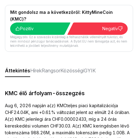
Mit gondolsz ma a következőről: KittyMineCoin
(KMC)?
Pozitív
Negatív
Megjegyzés: Ez a szavazás kizárólag a felhasználók véleményét tükrözi, és
nem minősül pénzügyi tanácsadásnak. A Bybit EU nem támogatja azt, és nem
tekinthető a jövőbeli teljesítmény mutatójának.
Áttekintés
Hírek
Rangsor
Közösségi
GYIK
KMC élő árfolyam-összegzés
Aug 6, 2026 napján a(z) KMCteljes piaci kapitalizációja
CHF24.04K, ami +0.61% változást jelent az elmúlt 24 órában.
A(z) KMC jelenlegi ára CHF0.00002433, míg a 24 órás
kereskedési volumen CHF30.03. A(z) KMC keringésben lévő
tokenszáma 988.26M, a maximális tokenszám pedig 1.00B. A