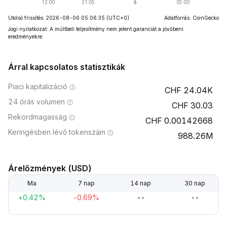
Utolsó frissítés: 2026-08-06 05:06:35
(UTC+0)
Adatforrás: CoinGecko
Jogi nyilatkozat: A múltbeli teljesítmény nem jelent garanciát a jövőbeni
eredményekre.
Árral kapcsolatos statisztikák
Piaci kapitalizáció
24.04K
24 órás volumen
30.03
Rekordmagasság
0.00142668
Keringésben lévő tokenszám
988.26M
Árelőzmények (USD)
Ma
7 nap
14 nap
30 nap
+0.42%
-0.69%
--
--