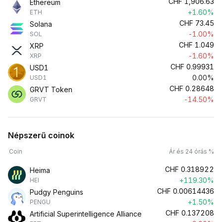
CHF
1,906.63
Ethereum
+1.60%
ETH
CHF
73.45
Solana
-1.00%
SOL
CHF
1.049
XRP
-1.60%
XRP
CHF
0.99931
USD1
0.00%
USD1
CHF
0.28648
GRVT Token
-14.50%
GRVT
Népszerű coinok
Coin
Ár és 24 órás %
CHF
0.318922
Heima
+119.30%
HEI
CHF
0.00614436
Pudgy Penguins
+1.50%
PENGU
CHF
0.137208
Artificial Superintelligence Alliance