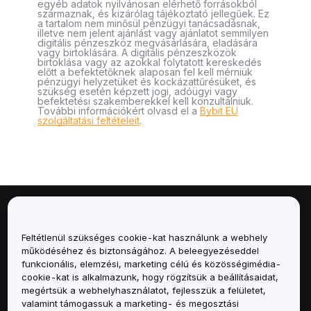
egyéb adatok nyilvánosan elérhető forrásokból
származnak, és kizárólag tájékoztató jellegűek. Ez
a tartalom nem minősül pénzügyi tanácsadásnak,
illetve nem jelent ajánlást vagy ajánlatot semmilyen
digitális pénzeszköz megvásárlására, eladására
vagy birtoklására. A digitális pénzeszközök
birtoklása vagy az azokkal folytatott kereskedés
előtt a befektetőknek alaposan fel kell mérniük
pénzügyi helyzetüket és kockázattűrésüket, és
szükség esetén képzett jogi, adóügyi vagy
befektetési szakemberekkel kell konzultálniuk.
További információkért olvasd el a
Bybit EU
szolgáltatási feltételeit
.
Névjegy
Feltétlenül szükséges cookie-kat használunk a webhely
Szolgáltatások
működéséhez és biztonságához. A beleegyezéseddel
funkcionális, elemzési, marketing célú és közösségimédia-
cookie-kat is alkalmazunk, hogy rögzítsük a beállításaidat,
Támogatás
megértsük a webhelyhasználatot, fejlesszük a felületet,
valamint támogassuk a marketing- és megosztási