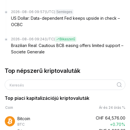
2026-08-06 09:57
(UTC)
Semleges
US Dollar: Data-dependent Fed keeps upside in check –
OCBC
2026-08-06 09:24
(UTC)
Bikaszerű
Brazilian Real: Cautious BCB easing offers limited support –
Societe Generale
Top népszerű kriptovaluták
Keresés
Top piaci kapitalizációjú kriptovaluták
Coin
Ár és 24 órás %
CHF
64,576.00
Bitcoin
+0.70%
BTC