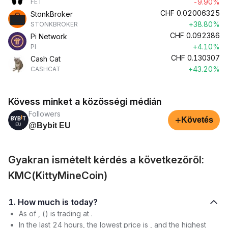
-9.90%
FET
CHF
0.02006325
StonkBroker
+38.80%
STONKBROKER
CHF
0.092386
Pi Network
+4.10%
PI
CHF
0.130307
Cash Cat
+43.20%
CASHCAT
Kövess minket a közösségi médián
Followers
+
Követés
@Bybit EU
Gyakran ismételt kérdés a következőről:
KMC(KittyMineCoin)
1. How much is today?
As of , () is trading at .
In the last 24 hours, the lowest price is , and the highest