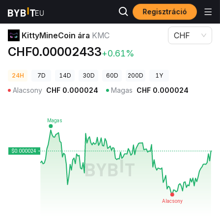
Regisztráció
Kriptovaluta árak
KittyMineCoin ára KMC
KittyMineCoin ára
KMC
CHF
CHF0.00002433
+0.61%
24H
7D
14D
30D
60D
200D
1Y
Alacsony
CHF
0.000024
Magas
CHF
0.000024