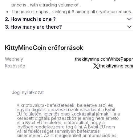
price is , with a trading volume of .
The market cap is , ranking it # among all cryptocurrencies.
2. How much is one ?
3. How many are there?
KittyMineCoin erőforrások
Webhely
thekittymine.com
WhitePaper
Közösség
thekittymine.com
Jogi nyilatkozat
A kriptovaluta-befektetések, beleértve a(z) és
egyéb digitális pénzeszközök vásárlását a Bybit
EU felületén, jelentős piaci kockázattal járnak. Ha a
keresett digitális pénzeszköz jelenleg nem érhető
el a Bybit EU felületén, előfordulhat, hogy a
jövőben rendelkezésre fog állni. A Bybit EU nem
vállal felelősséget semmilyen befektetési
kimenetelért. Az itt megjelenített árinformációk és