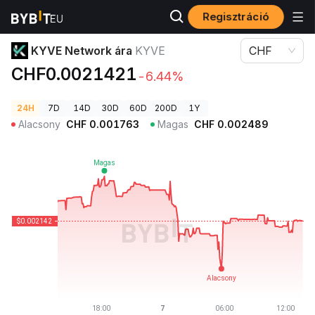
Regisztráció
Kriptovaluta árak
KYVE Network ára KYVE
KYVE Network ára
KYVE
CHF
CHF0.0021421
-6.44%
24H
7D
14D
30D
60D
200D
1Y
Alacsony
CHF
0.001763
Magas
CHF
0.002489