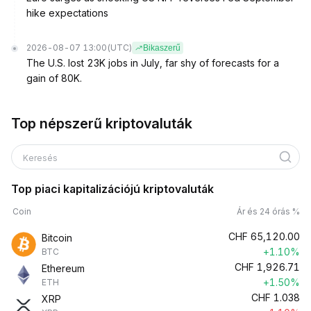
hike expectations
2026-08-07 13:00
(UTC)
Bikaszerű
The U.S. lost 23K jobs in July, far shy of forecasts for a
gain of 80K.
Top népszerű kriptovaluták
Keresés
Top piaci kapitalizációjú kriptovaluták
Coin
Ár és 24 órás %
CHF
65,120.00
Bitcoin
+1.10%
BTC
CHF
1,926.71
Ethereum
+1.50%
ETH
CHF
1.038
XRP