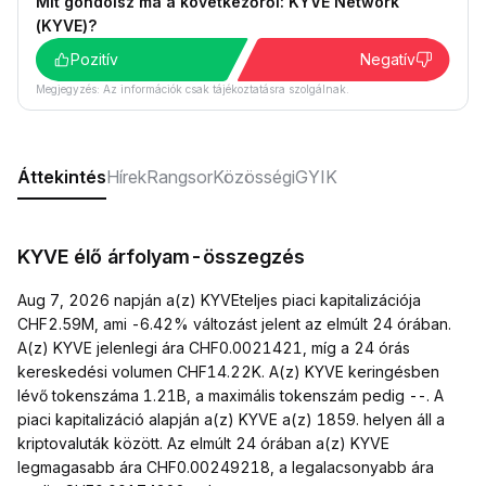
Mit gondolsz ma a következőről: KYVE Network
(KYVE)?
Pozitív
Negatív
Megjegyzés: Az információk csak tájékoztatásra szolgálnak.
Áttekintés
Hírek
Rangsor
Közösségi
GYIK
KYVE élő árfolyam-összegzés
Aug 7, 2026 napján a(z) KYVEteljes piaci kapitalizációja
CHF2.59M, ami -6.42% változást jelent az elmúlt 24 órában.
A(z) KYVE jelenlegi ára CHF0.0021421, míg a 24 órás
kereskedési volumen CHF14.22K. A(z) KYVE keringésben
lévő tokenszáma 1.21B, a maximális tokenszám pedig --. A
piaci kapitalizáció alapján a(z) KYVE a(z) 1859. helyen áll a
kriptovaluták között. Az elmúlt 24 órában a(z) KYVE
legmagasabb ára CHF0.00249218, a legalacsonyabb ára