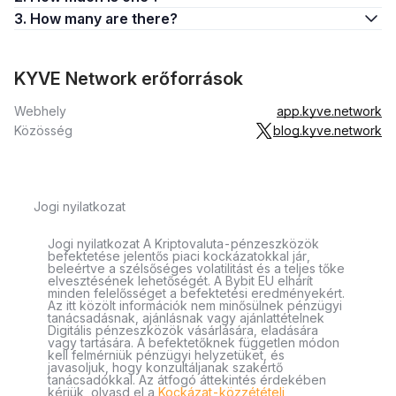
3. How many are there?
KYVE Network erőforrások
Webhely
app.kyve.network
Közösség
blog.kyve.network
Jogi nyilatkozat
Jogi nyilatkozat A Kriptovaluta-pénzeszközök
befektetése jelentős piaci kockázatokkal jár,
beleértve a szélsőséges volatilitást és a teljes tőke
elvesztésének lehetőségét. A Bybit EU elhárít
minden felelősséget a befektetési eredményekért.
Az itt közölt információk nem minősülnek pénzügyi
tanácsadásnak, ajánlásnak vagy ajánlattételnek
Digitális pénzeszközök vásárlására, eladására
vagy tartására. A befektetőknek független módon
kell felmérniük pénzügyi helyzetüket, és
javasoljuk, hogy konzultáljanak szakértő
tanácsadókkal. Az átfogó áttekintés érdekében
kérjük, olvasd el a
Kockázat-közzétételi