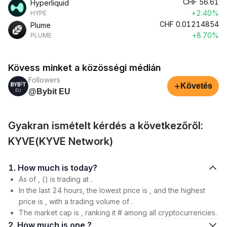
CHF
56.61
Hyperliquid
+2.40%
HYPE
CHF
0.01214854
Plume
+8.70%
PLUME
Kövess minket a közösségi médián
Followers
+
Követés
@Bybit EU
Gyakran ismételt kérdés a következőről:
KYVE(KYVE Network)
1. How much is today?
As of , () is trading at .
In the last 24 hours, the lowest price is , and the highest
price is , with a trading volume of .
The market cap is , ranking it # among all cryptocurrencies.
2. How much is one ?