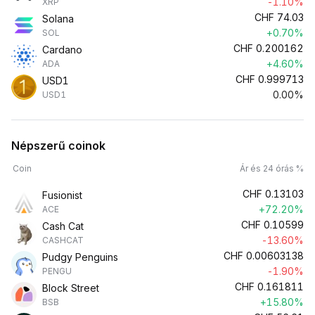
-1.10%
XRP
CHF
74.03
Solana
+0.70%
SOL
CHF
0.200162
Cardano
+4.60%
ADA
CHF
0.999713
USD1
0.00%
USD1
Népszerű coinok
Coin
Ár és 24 órás %
CHF
0.13103
Fusionist
+72.20%
ACE
CHF
0.10599
Cash Cat
-13.60%
CASHCAT
CHF
0.00603138
Pudgy Penguins
-1.90%
PENGU
CHF
0.161811
Block Street
+15.80%
BSB