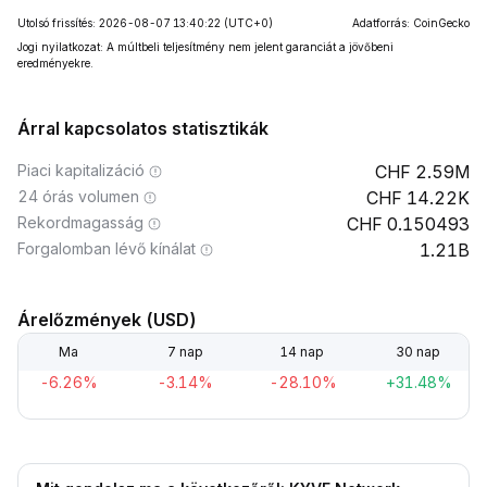
Utolsó frissítés: 2026-08-07 13:40:22
(UTC+0)
Adatforrás: CoinGecko
Jogi nyilatkozat: A múltbeli teljesítmény nem jelent garanciát a jövőbeni
eredményekre.
Árral kapcsolatos statisztikák
Piaci kapitalizáció
2.59M
24 órás volumen
14.22K
Rekordmagasság
0.150493
Forgalomban lévő kínálat
1.21B
Árelőzmények (USD)
Ma
7 nap
14 nap
30 nap
-6.26%
-3.14%
-28.10%
+31.48%