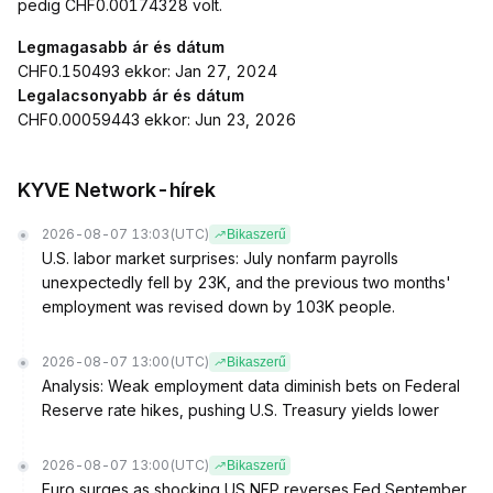
pedig CHF0.00174328 volt.
Legmagasabb ár és dátum
CHF0.150493 ekkor: Jan 27, 2024
Legalacsonyabb ár és dátum
CHF0.00059443 ekkor: Jun 23, 2026
KYVE Network-hírek
2026-08-07 13:03
(UTC)
Bikaszerű
U.S. labor market surprises: July nonfarm payrolls
unexpectedly fell by 23K, and the previous two months'
employment was revised down by 103K people.
2026-08-07 13:00
(UTC)
Bikaszerű
Analysis: Weak employment data diminish bets on Federal
Reserve rate hikes, pushing U.S. Treasury yields lower
2026-08-07 13:00
(UTC)
Bikaszerű
Euro surges as shocking US NFP reverses Fed September