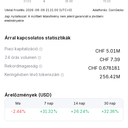
Utolsó frissítés: 2026-08-06 21:21:00
(UTC+0)
Adatforrás: CoinGecko
Jogi nyilatkozat: A múltbeli teljesítmény nem jelent garanciát a jövőbeni
eredményekre.
Árral kapcsolatos statisztikák
Piaci kapitalizáció
5.01M
24 órás volumen
7.39
Rekordmagasság
0.678181
Keringésben lévő tokenszám
256.42M
Árelőzmények (USD)
Ma
7 nap
14 nap
30 nap
-2.44%
+31.32%
+26.24%
+32.36%