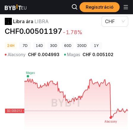
Regisztráció
Kriptovaluta árak
Libra ára LIBRA
Libra ára
LIBRA
CHF
CHF0.00501197
-1.78%
24H
7D
14D
30D
60D
200D
1Y
Alacsony
CHF
0.004993
Magas
CHF
0.005102