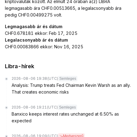
kriptovaluták között. Az elmúlt 24 órában a(z) LIBRA
legmagasabb ára CHF0.00513665, a legalacsonyabb ára
pedig CHF0.00499275 volt.
Legmagasabb ár és dátum
CHF0.678181 ekkor: Feb 17, 2025
Legalacsonyabb ár és dátum
CHF0.00083866 ekkor: Nov 16, 2025
Libra-hírek
2026-08-06 19:38
(UTC)
Semleges
Analysis: Trump treats Fed Chairman Kevin Warsh as an ally.
That creates economic risks
2026-08-06 19:21
(UTC)
Semleges
Banxico keeps interest rates unchanged at 6.50% as
expected
2026-08-06 19:09
(UTC)
Medveszerű