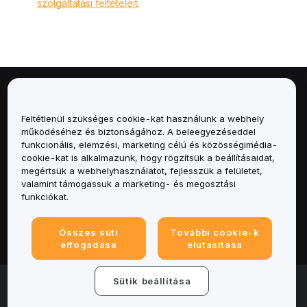
szolgáltatási feltételeit
.
Névjegy
Feltétlenül szükséges cookie-kat használunk a webhely
Szolgáltatások
működéséhez és biztonságához. A beleegyezéseddel
funkcionális, elemzési, marketing célú és közösségimédia-
cookie-kat is alkalmazunk, hogy rögzítsük a beállításaidat,
Támogatás
megértsük a webhelyhasználatot, fejlesszük a felületet,
valamint támogassuk a marketing- és megosztási
Termékek
funkciókat.
Jogi
Összes süti
További cookie-k
elfogadása
elutasítása
© 2025-2026 Bybit.eu. All rights reserved.
Sütik beállítása
Általános szerződési feltételek
|
Adatvédelmi