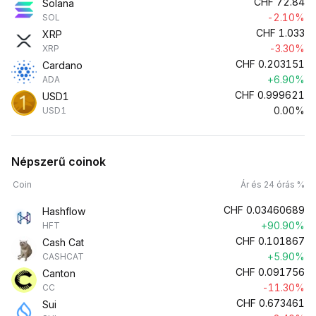
CHF
72.84
Solana
-2.10%
SOL
CHF
1.033
XRP
-3.30%
XRP
CHF
0.203151
Cardano
+6.90%
ADA
CHF
0.999621
USD1
0.00%
USD1
Népszerű coinok
Coin
Ár és 24 órás %
CHF
0.03460689
Hashflow
+90.90%
HFT
CHF
0.101867
Cash Cat
+5.90%
CASHCAT
CHF
0.091756
Canton
-11.30%
CC
CHF
0.673461
Sui