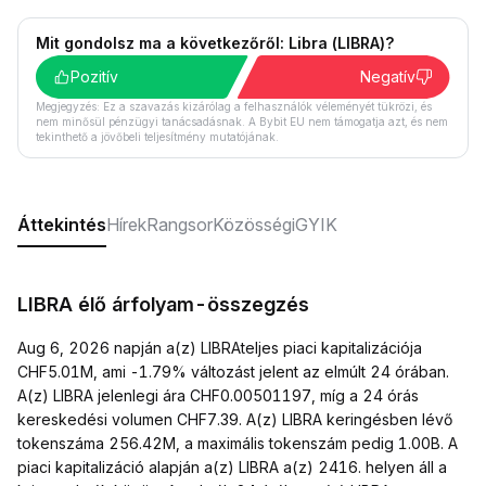
Mit gondolsz ma a következőről: Libra (LIBRA)?
Pozitív
Negatív
Megjegyzés: Ez a szavazás kizárólag a felhasználók véleményét tükrözi, és
nem minősül pénzügyi tanácsadásnak. A Bybit EU nem támogatja azt, és nem
tekinthető a jövőbeli teljesítmény mutatójának.
Áttekintés
Hírek
Rangsor
Közösségi
GYIK
LIBRA élő árfolyam-összegzés
Aug 6, 2026 napján a(z) LIBRAteljes piaci kapitalizációja
CHF5.01M, ami -1.79% változást jelent az elmúlt 24 órában.
A(z) LIBRA jelenlegi ára CHF0.00501197, míg a 24 órás
kereskedési volumen CHF7.39. A(z) LIBRA keringésben lévő
tokenszáma 256.42M, a maximális tokenszám pedig 1.00B. A
piaci kapitalizáció alapján a(z) LIBRA a(z) 2416. helyen áll a