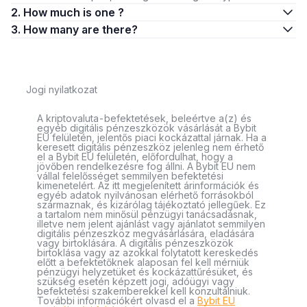
2. How much is one ?
3. How many are there?
Jogi nyilatkozat
A kriptovaluta-befektetések, beleértve a(z) és
egyéb digitális pénzeszközök vásárlását a Bybit
EU felületén, jelentős piaci kockázattal járnak. Ha a
keresett digitális pénzeszköz jelenleg nem érhető
el a Bybit EU felületén, előfordulhat, hogy a
jövőben rendelkezésre fog állni. A Bybit EU nem
vállal felelősséget semmilyen befektetési
kimenetelért. Az itt megjelenített árinformációk és
egyéb adatok nyilvánosan elérhető forrásokból
származnak, és kizárólag tájékoztató jellegűek. Ez
a tartalom nem minősül pénzügyi tanácsadásnak,
illetve nem jelent ajánlást vagy ajánlatot semmilyen
digitális pénzeszköz megvásárlására, eladására
vagy birtoklására. A digitális pénzeszközök
birtoklása vagy az azokkal folytatott kereskedés
előtt a befektetőknek alaposan fel kell mérniük
pénzügyi helyzetüket és kockázattűrésüket, és
szükség esetén képzett jogi, adóügyi vagy
befektetési szakemberekkel kell konzultálniuk.
További információkért olvasd el a
Bybit EU