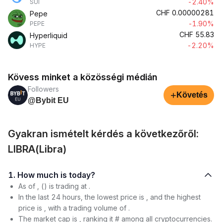
-2.40%
SUI
CHF
0.00000281
Pepe
-1.90%
PEPE
CHF
55.83
Hyperliquid
-2.20%
HYPE
Kövess minket a közösségi médián
Followers
+
Követés
@Bybit EU
Gyakran ismételt kérdés a következőről:
LIBRA(Libra)
1. How much is today?
As of , () is trading at .
In the last 24 hours, the lowest price is , and the highest
price is , with a trading volume of .
The market cap is , ranking it # among all cryptocurrencies.