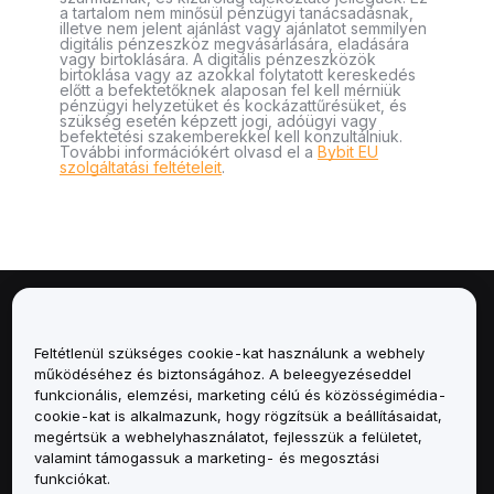
a tartalom nem minősül pénzügyi tanácsadásnak,
illetve nem jelent ajánlást vagy ajánlatot semmilyen
digitális pénzeszköz megvásárlására, eladására
vagy birtoklására. A digitális pénzeszközök
birtoklása vagy az azokkal folytatott kereskedés
előtt a befektetőknek alaposan fel kell mérniük
pénzügyi helyzetüket és kockázattűrésüket, és
szükség esetén képzett jogi, adóügyi vagy
befektetési szakemberekkel kell konzultálniuk.
További információkért olvasd el a
Bybit EU
szolgáltatási feltételeit
.
Névjegy
Feltétlenül szükséges cookie-kat használunk a webhely
Szolgáltatások
működéséhez és biztonságához. A beleegyezéseddel
funkcionális, elemzési, marketing célú és közösségimédia-
cookie-kat is alkalmazunk, hogy rögzítsük a beállításaidat,
Támogatás
megértsük a webhelyhasználatot, fejlesszük a felületet,
valamint támogassuk a marketing- és megosztási
Termékek
funkciókat.