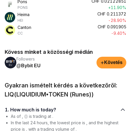
CHF
0.02122851
Pons
+11.90%
PONS
CHF
0.211372
Heima
-28.90%
HEI
CHF
0.091905
Canton
-9.40%
CC
Kövess minket a közösségi médián
Followers
+
Követés
@Bybit EU
Gyakran ismételt kérdés a következőről:
LIQ(LIQUIDIUM•TOKEN (Runes))
1. How much is today?
As of , () is trading at .
In the last 24 hours, the lowest price is , and the highest
price is , with a trading volume of .