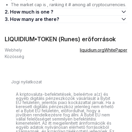
The market cap is , ranking it # among all cryptocurrencies.
2. How much is one ?
3. How many are there?
LIQUIDIUM•TOKEN (Runes) erőforrások
Webhely
liquidium.org
WhitePaper
Közösség
Jogi nyilatkozat
A kriptovaluta-befektetések, beleértve a(z) és
egyéb digitális pénzeszközök vásárlását a Bybit
EU felületén, jelentős piaci kockázattal járnak. Ha a
keresett digitális pénzeszköz jelenleg nem érhető
el a Bybit EU felületén, előfordulhat, hogy a
jövőben rendelkezésre fog állni. A Bybit EU nem
vállal felelősséget semmilyen befektetési
kimenetelért. Az itt megjelenített árinformációk és
egyéb adatok nyilvánosan elérhető forrásokból
származnak, és kizárólag tájékoztató jellegűek. Ez