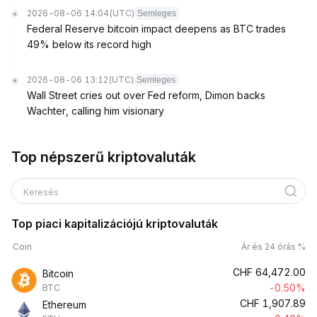
2026-08-06 14:04
(UTC)
Semleges
Federal Reserve bitcoin impact deepens as BTC trades
49% below its record high
2026-08-06 13:12
(UTC)
Semleges
Wall Street cries out over Fed reform, Dimon backs
Wachter, calling him visionary
Top népszerű kriptovaluták
Keresés
Top piaci kapitalizációjú kriptovaluták
Coin
Ár és 24 órás %
CHF
64,472.00
Bitcoin
-0.50%
BTC
CHF
1,907.89
Ethereum