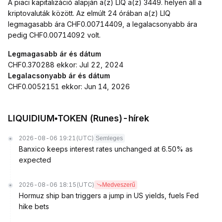
A piaci kapitalizáció alapján a(z) LIQ a(z) 3449. helyen áll a
kriptovaluták között. Az elmúlt 24 órában a(z) LIQ
legmagasabb ára CHF0.00714409, a legalacsonyabb ára
pedig CHF0.00714092 volt.
Legmagasabb ár és dátum
CHF0.370288 ekkor: Jul 22, 2024
Legalacsonyabb ár és dátum
CHF0.0052151 ekkor: Jun 14, 2026
LIQUIDIUM•TOKEN (Runes)-hírek
2026-08-06 19:21
(UTC)
Semleges
Banxico keeps interest rates unchanged at 6.50% as
expected
2026-08-06 18:15
(UTC)
Medveszerű
Hormuz ship ban triggers a jump in US yields, fuels Fed
hike bets