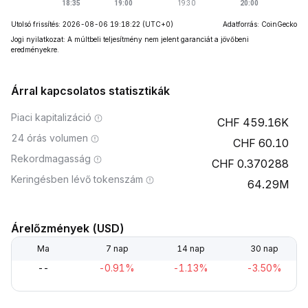
Utolsó frissítés: 2026-08-06 19:18:22
(UTC+0)
Adatforrás: CoinGecko
Jogi nyilatkozat: A múltbeli teljesítmény nem jelent garanciát a jövőbeni
eredményekre.
Árral kapcsolatos statisztikák
Piaci kapitalizáció
459.16K
24 órás volumen
60.10
Rekordmagasság
0.370288
Keringésben lévő tokenszám
64.29M
Árelőzmények (USD)
Ma
7 nap
14 nap
30 nap
--
-0.91%
-1.13%
-3.50%