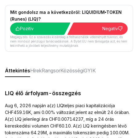
Mit gondolsz ma a következőről: LIQUIDIUM•TOKEN
(Runes) (LIQ)?
Pozitív
Negatív
Megjegyzés: Ez a szavazás kizárólag a felhasználók véleményét tükrözi, és
nem minősül pénzügyi tanácsadásnak. A Bybit EU nem támogatja azt, és nem
tekinthető a jövőbeli teljesítmény mutatójának.
Áttekintés
Hírek
Rangsor
Közösségi
GYIK
LIQ élő árfolyam-összegzés
Aug 6, 2026 napján a(z) LIQteljes piaci kapitalizációja
CHF459.16K, ami 0.00% változást jelent az elmúlt 24 órában.
A(z) LIQ jelenlegi ára CHF0.00714237, míg a 24 órás
kereskedési volumen CHF60.10. A(z) LIQ keringésben lévő
tokenszáma 64.29M, a maximális tokenszám pedig 100.00M.