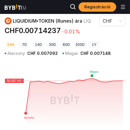
Regisztráció
Kriptovaluta árak
LIQUIDIUM•TOKEN (Runes) ára LIQ
LIQUIDIUM•TOKEN (Runes) ára
LIQ
CHF
CHF0.00714237
-0.01%
24H
7D
14D
30D
60D
200D
1Y
Alacsony
CHF
0.007092
Magas
CHF
0.007148