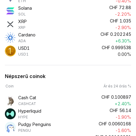
-0.40%
ETH
CHF
72.88
Solana
-2.20%
SOL
CHF
1.035
XRP
-2.90%
XRP
CHF
0.202245
Cardano
+6.30%
ADA
CHF
0.999538
USD1
0.00%
USD1
Népszerű coinok
Coin
Ár és 24 órás %
CHF
0.100897
Cash Cat
+2.40%
CASHCAT
CHF
56.14
Hyperliquid
-1.90%
HYPE
CHF
0.0060168
Pudgy Penguins
-1.60%
PENGU