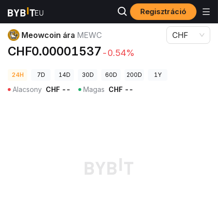
Regisztráció
Kriptovaluta árak
Meowcoin ára MEWC
Meowcoin ára
MEWC
CHF
CHF0.00001537
-0.54%
24H
7D
14D
30D
60D
200D
1Y
Alacsony
CHF
--
Magas
CHF
--