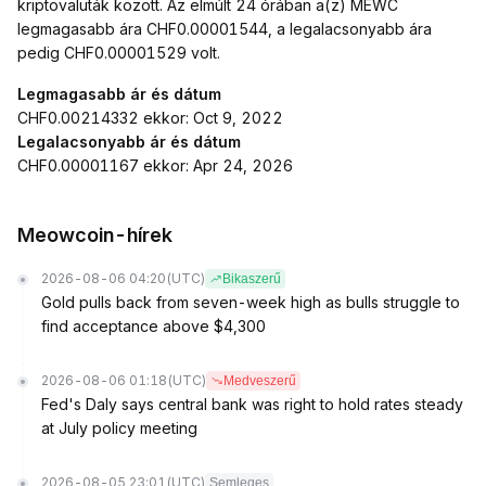
kriptovaluták között. Az elmúlt 24 órában a(z) MEWC
legmagasabb ára CHF0.00001544, a legalacsonyabb ára
pedig CHF0.00001529 volt.
Legmagasabb ár és dátum
CHF0.00214332 ekkor: Oct 9, 2022
Legalacsonyabb ár és dátum
CHF0.00001167 ekkor: Apr 24, 2026
Meowcoin-hírek
2026-08-06 04:20
(UTC)
Bikaszerű
Gold pulls back from seven-week high as bulls struggle to
find acceptance above $4,300
2026-08-06 01:18
(UTC)
Medveszerű
Fed's Daly says central bank was right to hold rates steady
at July policy meeting
2026-08-05 23:01
(UTC)
Semleges