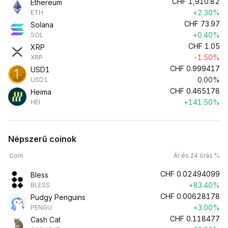
CHF
1,910.82
Ethereum
+2.30%
ETH
CHF
73.97
Solana
+0.40%
SOL
CHF
1.05
XRP
-1.50%
XRP
CHF
0.999417
USD1
0.00%
USD1
CHF
0.465178
Heima
+141.50%
HEI
Népszerű coinok
Coin
Ár és 24 órás %
CHF
0.02494099
Bless
+83.40%
BLESS
CHF
0.00628178
Pudgy Penguins
+3.00%
PENGU
CHF
0.118477
Cash Cat