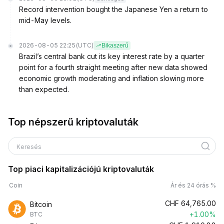
Record intervention bought the Japanese Yen a return to
mid-May levels.
2026-08-05 22:25
(UTC)
Bikaszerű
Brazil’s central bank cut its key interest rate by a quarter
point for a fourth straight meeting after new data showed
economic growth moderating and inflation slowing more
than expected.
Top népszerű kriptovaluták
Keresés
Top piaci kapitalizációjú kriptovaluták
Coin
Ár és 24 órás %
CHF
64,765.00
Bitcoin
+1.00%
BTC