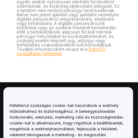
egyéb adatok nyilvánosan elérhető forrásokból
származnak, és kizárólag tájékoztató jellegűek. Ez
a tartalom nem minősül pénzügyi tanácsadásnak,
illetve nem jelent ajánlást vagy ajánlatot semmilyen
digitális pénzeszköz megvásárlására, eladására
vagy birtoklására. A digitális pénzeszközök
birtoklása vagy az azokkal folytatott kereskedés
előtt a befektetőknek alaposan fel kell mérniük
pénzügyi helyzetüket és kockázattűrésüket, és
szükség esetén képzett jogi, adóügyi vagy
befektetési szakemberekkel kell konzultálniuk.
További információkért olvasd el a
Bybit EU
szolgáltatási feltételeit
.
Névjegy
Feltétlenül szükséges cookie-kat használunk a webhely
Szolgáltatások
működéséhez és biztonságához. A beleegyezéseddel
funkcionális, elemzési, marketing célú és közösségimédia-
cookie-kat is alkalmazunk, hogy rögzítsük a beállításaidat,
Támogatás
megértsük a webhelyhasználatot, fejlesszük a felületet,
valamint támogassuk a marketing- és megosztási