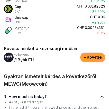
+33.60%
CASHCAT
CHF
0.03182823
Cap
+27.50%
CAP
CHF
4.06
Uniswap
+2.90%
UNI
CHF
0.00234361
Pump.fun
-3.80%
PUMP
Kövess minket a közösségi médián
Followers
+
Követés
@Bybit EU
Gyakran ismételt kérdés a következőről:
MEWC(Meowcoin)
1. How much is today?
As of , () is trading at .
In the last 24 hours, the lowest price is , and the highest