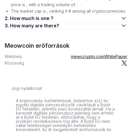
price is , with a trading volume of .
The market cap is , ranking it # among all cryptocurrencies.
2. How much is one ?
3. How many are there?
Meowcoin erőforrások
Webhely
mewccrypto.com
WhitePaper
Közösség
Jogi nyilatkozat
A kriptovaluta-befektetések, beleértve a(z) és
egyéb digitális pénzeszközök vásárlását a Bybit
EU felületén, jelentős piaci kockázattal járnak. Ha a
keresett digitális pénzeszköz jelenleg nem érhető
el a Bybit EU felületén, előfordulhat, hogy a
jövőben rendelkezésre fog állni. A Bybit EU nem
vállal felelősséget semmilyen befektetési
kimenetelért. Az itt megjelenített árinformációk és