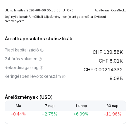
Utolsó frissítés: 2026-08-06 05:38:05
(UTC+0)
Adatforrás: CoinGecko
Jogi nyilatkozat: A múltbeli teljesítmény nem jelent garanciát a jövőbeni
eredményekre.
Árral kapcsolatos statisztikák
Piaci kapitalizáció
139.58K
24 órás volumen
8.01K
Rekordmagasság
0.00214332
Keringésben lévő tokenszám
9.08B
Árelőzmények (USD)
Ma
7 nap
14 nap
30 nap
-0.44%
+2.75%
+6.09%
-11.96%