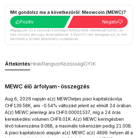
Mit gondolsz ma a következőről: Meowcoin (MEWC)?
Pozitív
Negatív
Megjegyzés: Ez a szavazás kizárólag a felhasználók véleményét tükrözi, és
nem minősül pénzügyi tanácsadásnak. A Bybit EU nem támogatja azt, és nem
tekinthető a jövőbeli teljesítmény mutatójának.
Áttekintés
Hírek
Rangsor
Közösségi
GYIK
MEWC élő árfolyam-összegzés
Aug 6, 2026 napján a(z) MEWCteljes piaci kapitalizációja
CHF139.58K, ami -0.54% változást jelent az elmúlt 24 órában.
A(z) MEWC jelenlegi ára CHF0.00001537, míg a 24 órás
kereskedési volumen CHF8.01K. A(z) MEWC keringésben
lévő tokenszáma 9.08B, a maximális tokenszám pedig 21.00B.
A piaci kapitalizáció alapján a(z) MEWC a(z) 4899. helyen áll a