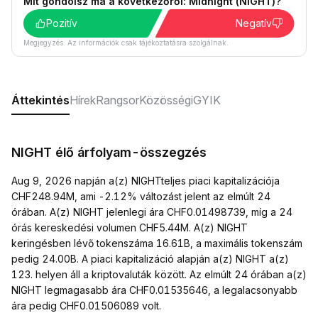
Mit gondolsz ma a következőről: Midnight (NIGHT)?
Pozitív
Negatív
Megjegyzés: Az információk csak tájékoztatásra szolgálnak.
Áttekintés
Hírek
Rangsor
Közösségi
GYIK
NIGHT élő árfolyam-összegzés
Aug 9, 2026 napján a(z) NIGHTteljes piaci kapitalizációja
CHF248.94M, ami -2.12% változást jelent az elmúlt 24
órában. A(z) NIGHT jelenlegi ára CHF0.01498739, míg a 24
órás kereskedési volumen CHF5.44M. A(z) NIGHT
keringésben lévő tokenszáma 16.61B, a maximális tokenszám
pedig 24.00B. A piaci kapitalizáció alapján a(z) NIGHT a(z)
123. helyen áll a kriptovaluták között. Az elmúlt 24 órában a(z)
NIGHT legmagasabb ára CHF0.01535646, a legalacsonyabb
ára pedig CHF0.01506089 volt.