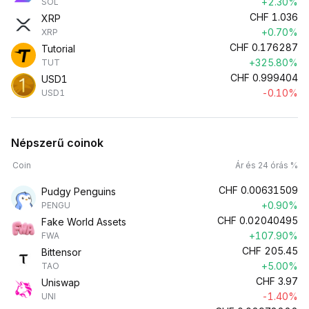
+2.30%
SOL
CHF
1.036
XRP
+0.70%
XRP
CHF
0.176287
Tutorial
+325.80%
TUT
CHF
0.999404
USD1
-0.10%
USD1
Népszerű coinok
Coin
Ár és 24 órás %
CHF
0.00631509
Pudgy Penguins
+0.90%
PENGU
CHF
0.02040495
Fake World Assets
+107.90%
FWA
CHF
205.45
Bittensor
+5.00%
TAO
CHF
3.97
Uniswap
-1.40%
UNI