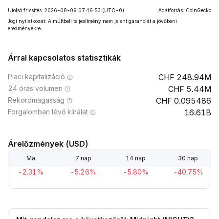
Utolsó frissítés: 2026-08-09 07:46:53
(UTC+0)
Adatforrás: CoinGecko
Jogi nyilatkozat: A múltbeli teljesítmény nem jelent garanciát a jövőbeni
eredményekre.
Árral kapcsolatos statisztikák
Piaci kapitalizáció
248.94M
24 órás volumen
5.44M
Rekordmagasság
0.095486
Forgalomban lévő kínálat
16.61B
Árelőzmények (USD)
Ma
7 nap
14 nap
30 nap
-2.31%
-5.26%
-5.80%
-40.75%