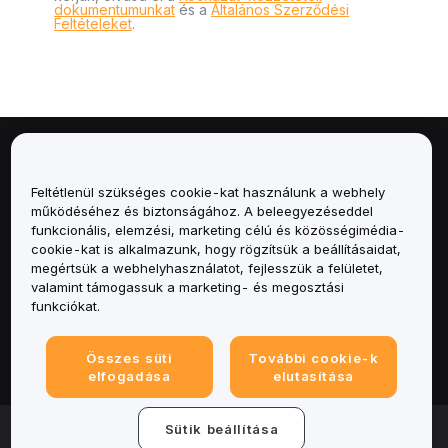
dokumentumunkat
és a
Általános Szerződési
Feltételeket
.
Névjegy
Feltétlenül szükséges cookie-kat használunk a webhely
Szolgáltatások
működéséhez és biztonságához. A beleegyezéseddel
funkcionális, elemzési, marketing célú és közösségimédia-
cookie-kat is alkalmazunk, hogy rögzítsük a beállításaidat,
Támogatás
megértsük a webhelyhasználatot, fejlesszük a felületet,
valamint támogassuk a marketing- és megosztási
Termékek
funkciókat.
Jogi
Összes süti
További cookie-k
elfogadása
elutasítása
© 2025-2026 Bybit.eu. All rights reserved.
Sütik beállítása