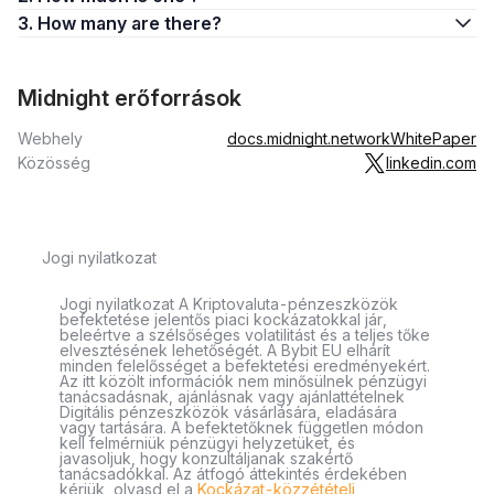
3. How many are there?
Midnight erőforrások
Webhely
docs.midnight.network
WhitePaper
Közösség
linkedin.com
Jogi nyilatkozat
Jogi nyilatkozat A Kriptovaluta-pénzeszközök
befektetése jelentős piaci kockázatokkal jár,
beleértve a szélsőséges volatilitást és a teljes tőke
elvesztésének lehetőségét. A Bybit EU elhárít
minden felelősséget a befektetési eredményekért.
Az itt közölt információk nem minősülnek pénzügyi
tanácsadásnak, ajánlásnak vagy ajánlattételnek
Digitális pénzeszközök vásárlására, eladására
vagy tartására. A befektetőknek független módon
kell felmérniük pénzügyi helyzetüket, és
javasoljuk, hogy konzultáljanak szakértő
tanácsadókkal. Az átfogó áttekintés érdekében
kérjük, olvasd el a
Kockázat-közzétételi