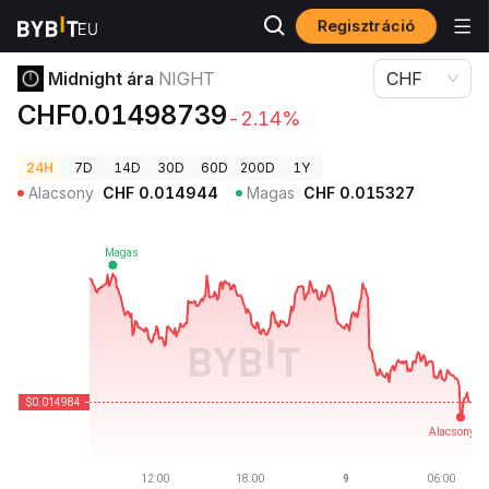
Regisztráció
Kriptovaluta árak
Midnight ára NIGHT
Midnight ára
NIGHT
CHF
CHF0.01498739
-2.14%
24H
7D
14D
30D
60D
200D
1Y
Alacsony
CHF
0.014944
Magas
CHF
0.015327