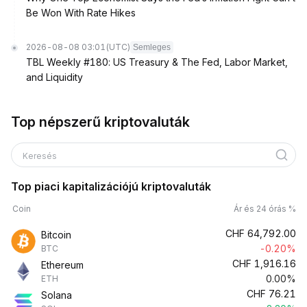
Be Won With Rate Hikes
2026-08-08 03:01
(UTC)
Semleges
TBL Weekly #180: US Treasury & The Fed, Labor Market,
and Liquidity
Top népszerű kriptovaluták
Keresés
Top piaci kapitalizációjú kriptovaluták
Coin
Ár és 24 órás %
CHF
64,792.00
Bitcoin
-0.20%
BTC
CHF
1,916.16
Ethereum
0.00%
ETH
CHF
76.21
Solana