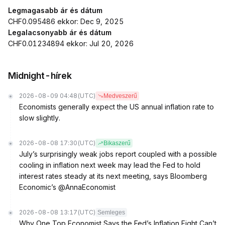
Legmagasabb ár és dátum
CHF0.095486 ekkor: Dec 9, 2025
Legalacsonyabb ár és dátum
CHF0.01234894 ekkor: Jul 20, 2026
Midnight-hírek
2026-08-09 04:48
(UTC)
Medveszerű
Economists generally expect the US annual inflation rate to
slow slightly.
2026-08-08 17:30
(UTC)
Bikaszerű
July’s surprisingly weak jobs report coupled with a possible
cooling in inflation next week may lead the Fed to hold
interest rates steady at its next meeting, says Bloomberg
Economic’s @AnnaEconomist
2026-08-08 13:17
(UTC)
Semleges
Why One Top Economist Says the Fed’s Inflation Fight Can’t