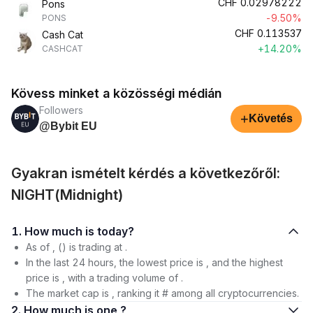
CHF
0.02978222
Pons
-9.50%
PONS
CHF
0.113537
Cash Cat
+14.20%
CASHCAT
Kövess minket a közösségi médián
Followers
+
Követés
@Bybit EU
Gyakran ismételt kérdés a következőről:
NIGHT(Midnight)
1. How much is today?
As of , () is trading at .
In the last 24 hours, the lowest price is , and the highest
price is , with a trading volume of .
The market cap is , ranking it # among all cryptocurrencies.
2. How much is one ?