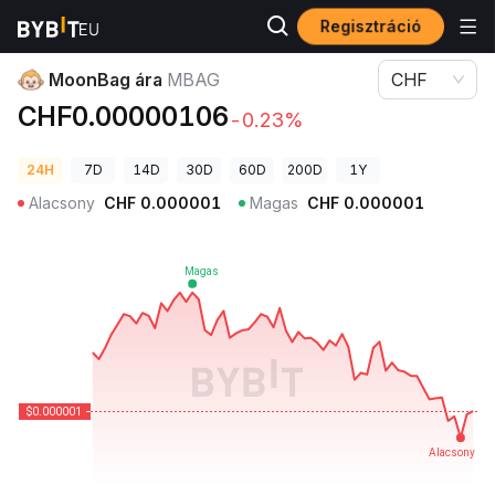
Regisztráció
Kriptovaluta árak
MoonBag ára MBAG
MoonBag ára
MBAG
CHF
CHF0.00000106
-0.23%
24H
7D
14D
30D
60D
200D
1Y
Alacsony
CHF
0.000001
Magas
CHF
0.000001