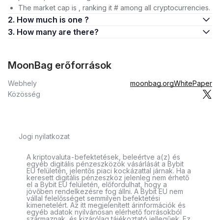
The market cap is , ranking it # among all cryptocurrencies.
2. How much is one ?
3. How many are there?
MoonBag erőforrások
Webhely
moonbag.org
WhitePaper
Közösség
Jogi nyilatkozat
A kriptovaluta-befektetések, beleértve a(z) és
egyéb digitális pénzeszközök vásárlását a Bybit
EU felületén, jelentős piaci kockázattal járnak. Ha a
keresett digitális pénzeszköz jelenleg nem érhető
el a Bybit EU felületén, előfordulhat, hogy a
jövőben rendelkezésre fog állni. A Bybit EU nem
vállal felelősséget semmilyen befektetési
kimenetelért. Az itt megjelenített árinformációk és
egyéb adatok nyilvánosan elérhető forrásokból
származnak, és kizárólag tájékoztató jellegűek. Ez