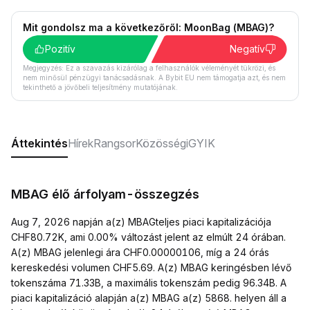
Mit gondolsz ma a következőről: MoonBag (MBAG)?
Pozitív
Negatív
Megjegyzés: Ez a szavazás kizárólag a felhasználók véleményét tükrözi, és
nem minősül pénzügyi tanácsadásnak. A Bybit EU nem támogatja azt, és nem
tekinthető a jövőbeli teljesítmény mutatójának.
Áttekintés
Hírek
Rangsor
Közösségi
GYIK
MBAG élő árfolyam-összegzés
Aug 7, 2026 napján a(z) MBAGteljes piaci kapitalizációja
CHF80.72K, ami 0.00% változást jelent az elmúlt 24 órában.
A(z) MBAG jelenlegi ára CHF0.00000106, míg a 24 órás
kereskedési volumen CHF5.69. A(z) MBAG keringésben lévő
tokenszáma 71.33B, a maximális tokenszám pedig 96.34B. A
piaci kapitalizáció alapján a(z) MBAG a(z) 5868. helyen áll a