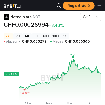
Regisztráció
Kriptovaluta árak
Notcoin ára NOT
Notcoin ára
NOT
CHF
CHF0.00028994
+3.46%
24H
7D
14D
30D
60D
200D
1Y
Alacsony
CHF
0.000279
Magas
CHF
0.000300