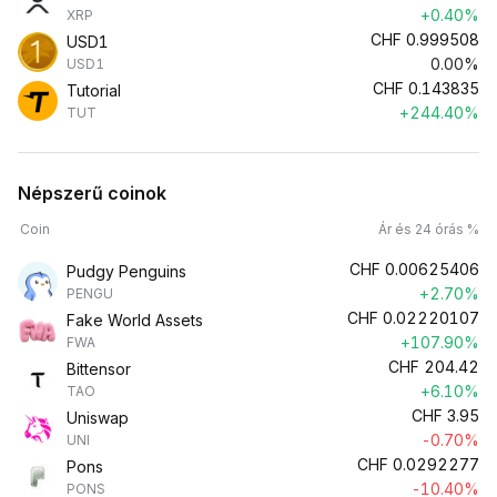
+0.40%
XRP
CHF
0.999508
USD1
0.00%
USD1
CHF
0.143835
Tutorial
+244.40%
TUT
Népszerű coinok
Coin
Ár és 24 órás %
CHF
0.00625406
Pudgy Penguins
+2.70%
PENGU
CHF
0.02220107
Fake World Assets
+107.90%
FWA
CHF
204.42
Bittensor
+6.10%
TAO
CHF
3.95
Uniswap
-0.70%
UNI
CHF
0.0292277
Pons
-10.40%
PONS