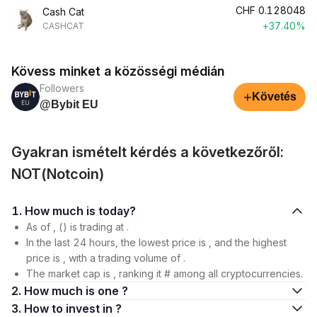
CHF
0.128048
Cash Cat
+37.40%
CASHCAT
Kövess minket a közösségi médián
Followers
+
Követés
@Bybit EU
Gyakran ismételt kérdés a következőről:
NOT(Notcoin)
1. How much is today?
As of , () is trading at .
In the last 24 hours, the lowest price is , and the highest
price is , with a trading volume of .
The market cap is , ranking it # among all cryptocurrencies.
2. How much is one ?
3. How to invest in ?