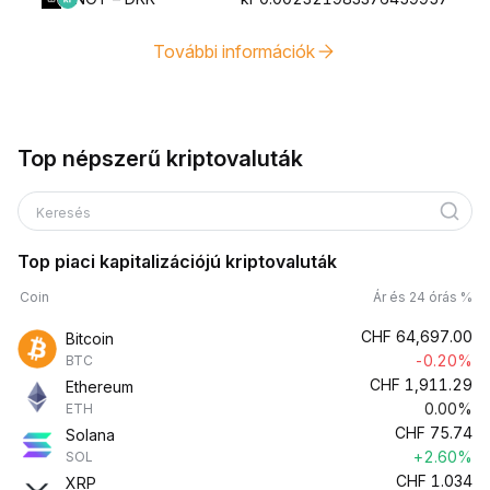
További információk
Top népszerű kriptovaluták
Keresés
Top piaci kapitalizációjú kriptovaluták
Coin
Ár és 24 órás %
CHF
64,697.00
Bitcoin
-0.20%
BTC
CHF
1,911.29
Ethereum
0.00%
ETH
CHF
75.74
Solana
+2.60%
SOL
CHF
1.034
XRP