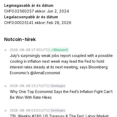
Legmagasabb ár és dátum
CHF0.02560257 ekkor: Jun 2, 2024
Legalacsonyabb ár és dátum
CHF0.00025141 ekkor: Feb 28, 2026
Notcoin-hírek
2026-08-08 17:30
(UTC)
Bikaszerű
July’s surprisingly weak jobs report coupled with a possible
cooling in inflation next week may lead the Fed to hold
interest rates steady at its next meeting, says Bloomberg
Economic’s @AnnaEconomist
2026-08-08 13:17
(UTC)
Semleges
Why One Top Economist Says the Fed’s Inflation Fight Can’t
Be Won With Rate Hikes
2026-08-08 03:01
(UTC)
Semleges
TBL Weekly #180: US Treasury & The Fed, Labor Market,