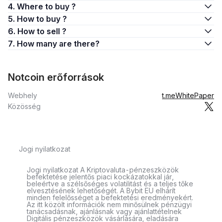
4. Where to buy ?
5. How to buy ?
6. How to sell ?
7. How many are there?
Notcoin erőforrások
Webhely
t.me
WhitePaper
Közösség
Jogi nyilatkozat
Jogi nyilatkozat A Kriptovaluta-pénzeszközök
befektetése jelentős piaci kockázatokkal jár,
beleértve a szélsőséges volatilitást és a teljes tőke
elvesztésének lehetőségét. A Bybit EU elhárít
minden felelősséget a befektetési eredményekért.
Az itt közölt információk nem minősülnek pénzügyi
tanácsadásnak, ajánlásnak vagy ajánlattételnek
Digitális pénzeszközök vásárlására, eladására