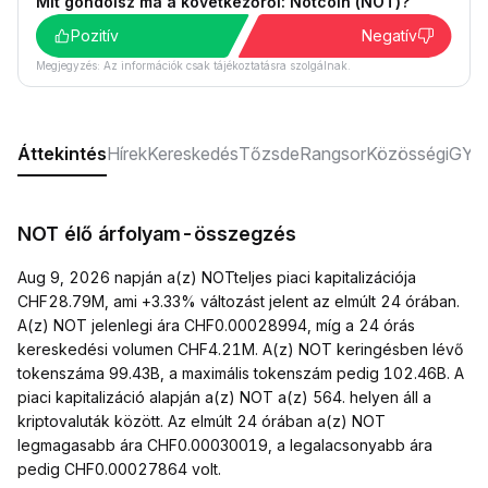
Mit gondolsz ma a következőről: Notcoin (NOT)?
Pozitív
Negatív
Megjegyzés: Az információk csak tájékoztatásra szolgálnak.
Áttekintés
Hírek
Kereskedés
Tőzsde
Rangsor
Közösségi
GYI
NOT élő árfolyam-összegzés
Aug 9, 2026 napján a(z) NOTteljes piaci kapitalizációja
CHF28.79M, ami +3.33% változást jelent az elmúlt 24 órában.
A(z) NOT jelenlegi ára CHF0.00028994, míg a 24 órás
kereskedési volumen CHF4.21M. A(z) NOT keringésben lévő
tokenszáma 99.43B, a maximális tokenszám pedig 102.46B. A
piaci kapitalizáció alapján a(z) NOT a(z) 564. helyen áll a
kriptovaluták között. Az elmúlt 24 órában a(z) NOT
legmagasabb ára CHF0.00030019, a legalacsonyabb ára
pedig CHF0.00027864 volt.