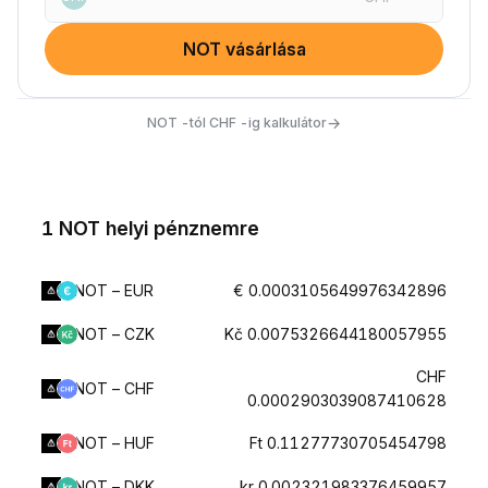
NOT vásárlása
→
NOT -tól CHF -ig kalkulátor
1 NOT helyi pénznemre
NOT – EUR
€ 0.0003105649976342896
NOT – CZK
Kč 0.0075326644180057955
CHF
NOT – CHF
0.0002903039087410628
NOT – HUF
Ft 0.11277730705454798
NOT – DKK
kr 0.002321983376459957