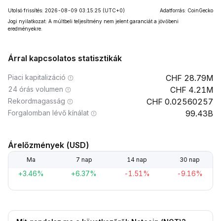
Utolsó frissítés: 2026-08-09 03:15:25
(UTC+0)
Adatforrás: CoinGecko
Jogi nyilatkozat: A múltbeli teljesítmény nem jelent garanciát a jövőbeni
eredményekre.
Árral kapcsolatos statisztikák
Piaci kapitalizáció
28.79M
24 órás volumen
4.21M
Rekordmagasság
0.02560257
Forgalomban lévő kínálat
99.43B
Árelőzmények (USD)
Ma
7 nap
14 nap
30 nap
+3.46%
+6.37%
-1.51%
-9.16%