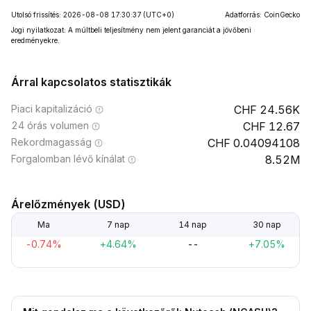
Utolsó frissítés: 2026-08-08 17:30:37
(UTC+0)
Adatforrás: CoinGecko
Jogi nyilatkozat: A múltbeli teljesítmény nem jelent garanciát a jövőbeni
eredményekre.
Árral kapcsolatos statisztikák
Piaci kapitalizáció
24.56K
24 órás volumen
12.67
Rekordmagasság
0.04094108
Forgalomban lévő kínálat
8.52M
Árelőzmények (USD)
Ma
7 nap
14 nap
30 nap
-0.74%
+4.64%
--
+7.05%