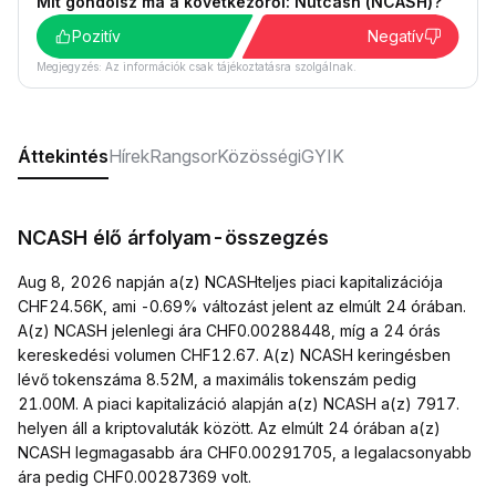
Mit gondolsz ma a következőről: Nutcash (NCASH)?
Pozitív
Negatív
Megjegyzés: Az információk csak tájékoztatásra szolgálnak.
Áttekintés
Hírek
Rangsor
Közösségi
GYIK
NCASH élő árfolyam-összegzés
Aug 8, 2026 napján a(z) NCASHteljes piaci kapitalizációja
CHF24.56K, ami -0.69% változást jelent az elmúlt 24 órában.
A(z) NCASH jelenlegi ára CHF0.00288448, míg a 24 órás
kereskedési volumen CHF12.67. A(z) NCASH keringésben
lévő tokenszáma 8.52M, a maximális tokenszám pedig
21.00M. A piaci kapitalizáció alapján a(z) NCASH a(z) 7917.
helyen áll a kriptovaluták között. Az elmúlt 24 órában a(z)
NCASH legmagasabb ára CHF0.00291705, a legalacsonyabb
ára pedig CHF0.00287369 volt.