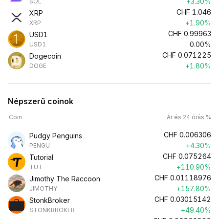
+3.30%
SOL
CHF
1.046
XRP
+1.90%
XRP
CHF
0.99963
USD1
0.00%
USD1
CHF
0.071225
Dogecoin
+1.80%
DOGE
Népszerű coinok
Coin
Ár és 24 órás %
CHF
0.006306
Pudgy Penguins
+4.30%
PENGU
CHF
0.075264
Tutorial
+110.90%
TUT
CHF
0.01118976
Jimothy The Raccoon
+157.80%
JIMOTHY
CHF
0.03015142
StonkBroker
+49.40%
STONKBROKER