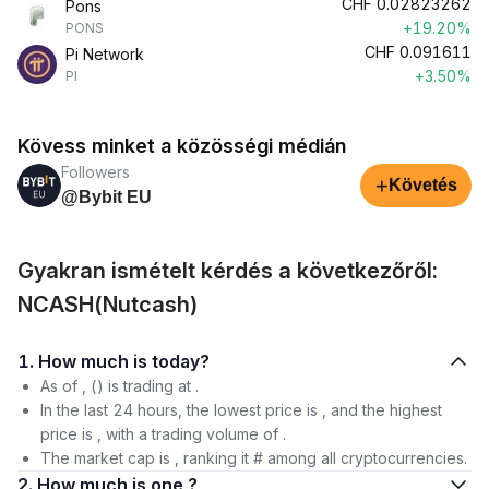
CHF
0.02823262
Pons
+19.20%
PONS
CHF
0.091611
Pi Network
+3.50%
PI
Kövess minket a közösségi médián
Followers
+
Követés
@Bybit EU
Gyakran ismételt kérdés a következőről:
NCASH(Nutcash)
1. How much is today?
As of , () is trading at .
In the last 24 hours, the lowest price is , and the highest
price is , with a trading volume of .
The market cap is , ranking it # among all cryptocurrencies.
2. How much is one ?