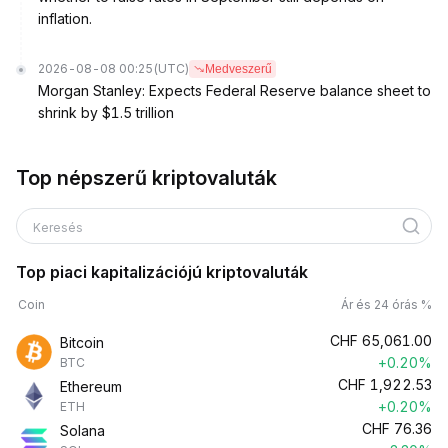
inflation.
2026-08-08 00:25
(UTC)
Medveszerű
Morgan Stanley: Expects Federal Reserve balance sheet to
shrink by $1.5 trillion
Top népszerű kriptovaluták
Keresés
Top piaci kapitalizációjú kriptovaluták
Coin
Ár és 24 órás %
CHF
65,061.00
Bitcoin
+0.20%
BTC
CHF
1,922.53
Ethereum
+0.20%
ETH
CHF
76.36
Solana