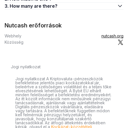
3. How many are there?
Nutcash erőforrások
Webhely
nutcash.org
Közösség
Jogi nyilatkozat
Jogi nyilatkozat A Kriptovaluta-pénzeszközök
befektetése jelentős piaci kockázatokkal jár,
beleértve a szélsőséges volatilitást és a teljes tőke
elvesztésének lehetőségét. A Bybit EU elhárít
minden felelősséget a befektetési eredményekért.
Az itt közölt információk nem minősülnek pénzügyi
tanácsadásnak, ajánlásnak vagy ajánlattételnek
Digitális pénzeszközök vásárlására, eladására
vagy tartására. A befektetőknek független módon
kell felmérniük pénzügyi helyzetüket, és
javasoljuk, hogy konzultáljanak szakértő
tanácsadókkal. Az átfogó áttekintés érdekében
kérjük, olvasd el a
Kockázat-közzétételi