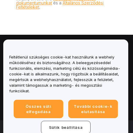
dokumentumunkat
és a
Általános Szerződési
Feltételeket
.
Névjegy
Feltétlenül szükséges cookie-kat használunk a webhely
Szolgáltatások
működéséhez és biztonságához. A beleegyezéseddel
funkcionális, elemzési, marketing célú és közösségimédia-
cookie-kat is alkalmazunk, hogy rögzítsük a beállításaidat,
Támogatás
megértsük a webhelyhasználatot, fejlesszük a felületet,
valamint támogassuk a marketing- és megosztási
Termékek
funkciókat.
Jogi
Összes süti
További cookie-k
elfogadása
elutasítása
© 2025-2026 Bybit.eu. All rights reserved.
Sütik beállítása