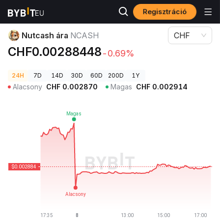
Regisztráció
Kriptovaluta árak
Nutcash ára NCASH
Nutcash ára
NCASH
CHF
CHF0.00288448
-0.69%
24H
7D
14D
30D
60D
200D
1Y
Alacsony
CHF
0.002870
Magas
CHF
0.002914