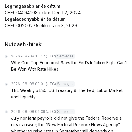
Legmagasabb ár és dátum
CHF0.04094108 ekkor: Dec 12, 2024
Legalacsonyabb ár és dátum
CHF0.00200275 ekkor: Jun 3, 2026
Nutcash-hírek
2026-08-08 13:17
(UTC)
Semleges
Why One Top Economist Says the Fed’s Inflation Fight Can’t
Be Won With Rate Hikes
2026-08-08 03:01
(UTC)
Semleges
TBL Weekly #180: US Treasury & The Fed, Labor Market,
and Liquidity
2026-08-08 01:39
(UTC)
Semleges
July nonfarm payrolls did not give the Federal Reserve a
clear answer; the “New Federal Reserve News Agency”:
whether to raise rates in September still depends on