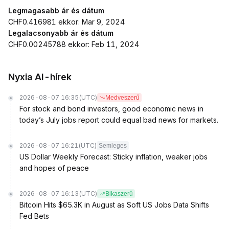
Legmagasabb ár és dátum
CHF0.416981 ekkor: Mar 9, 2024
Legalacsonyabb ár és dátum
CHF0.00245788 ekkor: Feb 11, 2024
Nyxia AI-hírek
2026-08-07 16:35
(UTC)
Medveszerű
For stock and bond investors, good economic news in
today’s July jobs report could equal bad news for markets.
2026-08-07 16:21
(UTC)
Semleges
US Dollar Weekly Forecast: Sticky inflation, weaker jobs
and hopes of peace
2026-08-07 16:13
(UTC)
Bikaszerű
Bitcoin Hits $65.3K in August as Soft US Jobs Data Shifts
Fed Bets