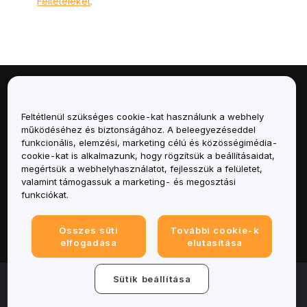
Feltételeket
.
Névjegy
Feltétlenül szükséges cookie-kat használunk a webhely
Szolgáltatások
működéséhez és biztonságához. A beleegyezéseddel
funkcionális, elemzési, marketing célú és közösségimédia-
cookie-kat is alkalmazunk, hogy rögzítsük a beállításaidat,
Támogatás
megértsük a webhelyhasználatot, fejlesszük a felületet,
valamint támogassuk a marketing- és megosztási
Termékek
funkciókat.
Jogi
Összes süti
További cookie-k
elfogadása
elutasítása
© 2025-2026 Bybit.eu. Minden jog fenntartva.
Sütik beállítása
Általános szerződési feltételek
|
Adatvédelmi