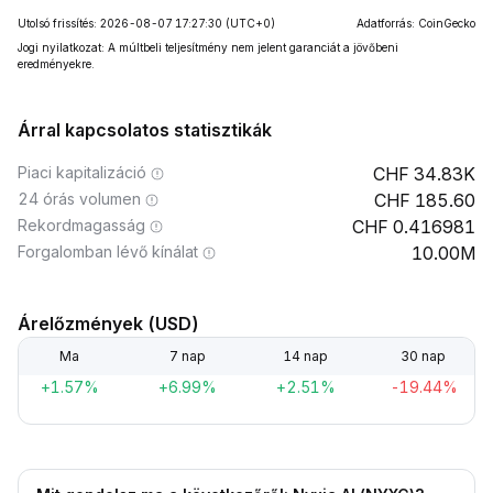
Utolsó frissítés: 2026-08-07 17:27:30
(UTC+0)
Adatforrás: CoinGecko
Jogi nyilatkozat: A múltbeli teljesítmény nem jelent garanciát a jövőbeni
eredményekre.
Árral kapcsolatos statisztikák
Piaci kapitalizáció
34.83K
24 órás volumen
185.60
Rekordmagasság
0.416981
Forgalomban lévő kínálat
10.00M
Árelőzmények (USD)
Ma
7 nap
14 nap
30 nap
+1.57%
+6.99%
+2.51%
-19.44%