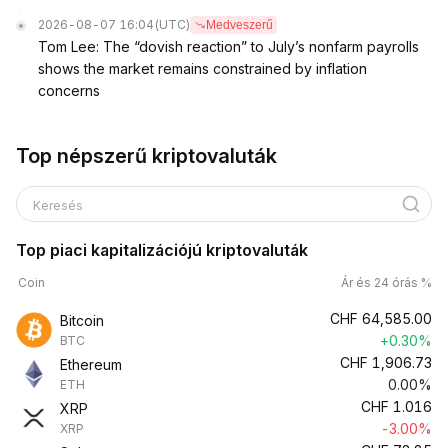
2026-08-07 16:04
(UTC)
Medveszerű
Tom Lee: The “dovish reaction” to July’s nonfarm payrolls
shows the market remains constrained by inflation
concerns
Top népszerű kriptovaluták
Keresés
Top piaci kapitalizációjú kriptovaluták
Coin
Ár és 24 órás %
CHF
64,585.00
Bitcoin
+0.30%
BTC
CHF
1,906.73
Ethereum
0.00%
ETH
CHF
1.016
XRP
-3.00%
XRP