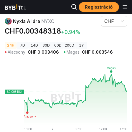
Regisztráció
Kriptovaluta árak
Nyxia AI ára NYXC
Nyxia AI ára
NYXC
CHF
CHF0.00348318
+0.94%
24H
7D
14D
30D
60D
200D
1Y
Alacsony
CHF
0.003406
Magas
CHF
0.003546