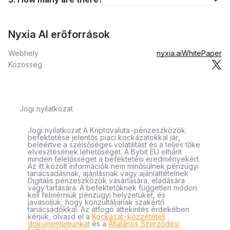
Nyxia AI erőforrások
Webhely
nyxia.ai
WhitePaper
Közösség
Jogi nyilatkozat
Jogi nyilatkozat A Kriptovaluta-pénzeszközök
befektetése jelentős piaci kockázatokkal jár,
beleértve a szélsőséges volatilitást és a teljes tőke
elvesztésének lehetőségét. A Bybit EU elhárít
minden felelősséget a befektetési eredményekért.
Az itt közölt információk nem minősülnek pénzügyi
tanácsadásnak, ajánlásnak vagy ajánlattételnek
Digitális pénzeszközök vásárlására, eladására
vagy tartására. A befektetőknek független módon
kell felmérniük pénzügyi helyzetüket, és
javasoljuk, hogy konzultáljanak szakértő
tanácsadókkal. Az átfogó áttekintés érdekében
kérjük, olvasd el a
Kockázat-közzétételi
dokumentumunkat
és a
Általános Szerződési