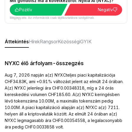
Mit gondolsz ma a következőről: Nyxia AI (NYXC)?
Pozitív
Negatív
Megjegyzés: Az információk csak tájékoztatásra szolgálnak.
Áttekintés
Hírek
Rangsor
Közösségi
GYIK
NYXC élő árfolyam-összegzés
Aug 7, 2026 napján a(z) NYXCteljes piaci kapitalizációja
CHF34.83K, ami +0.91% változást jelent az elmúlt 24 órában.
A(z) NYXC jelenlegi ára CHF0.00348318, míg a 24 órás
kereskedési volumen CHF185.60. A(z) NYXC keringésben
lévő tokenszáma 10.00M, a maximális tokenszám pedig
10.00M. A piaci kapitalizáció alapján a(z) NYXC a(z) 7211.
helyen áll a kriptovaluták között. Az elmúlt 24 órában a(z)
NYXC legmagasabb ára CHF0.00354558, a legalacsonyabb
ára pedig CHF0.0033858 volt.