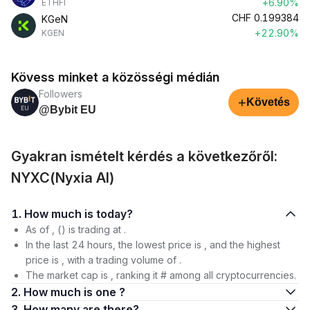
+6.90%
ETHFI
CHF
0.199384
KGeN
+22.90%
KGEN
Kövess minket a közösségi médián
Followers
+
Követés
@Bybit EU
Gyakran ismételt kérdés a következőről:
NYXC(Nyxia AI)
1. How much is today?
As of , () is trading at .
In the last 24 hours, the lowest price is , and the highest
price is , with a trading volume of .
The market cap is , ranking it # among all cryptocurrencies.
2. How much is one ?
3. How many are there?