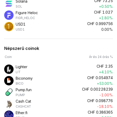
CHF
73.25
Solana
+0.50%
SOL
CHF
1.027
Figure Heloc
+1.80%
FIGR_HELOC
CHF
0.999756
USD1
0.00%
USD1
Népszerű coinok
Coin
Ár és 24 órás %
CHF
2.35
Lighter
+4.10%
LIT
CHF
0.054974
Biconomy
+53.00%
BICO
CHF
0.00228239
Pump.fun
-1.00%
PUMP
CHF
0.098776
Cash Cat
-18.10%
CASHCAT
CHF
0.386365
Ether.fi