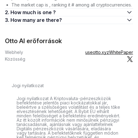
The market cap is , ranking it # among all cryptocurrencies.
2. How much is one ?
3. How many are there?
Otto AI erőforrások
Webhely
useotto.xyz
WhitePaper
Közösség
Jogi nyilatkozat
Jogi nyilatkozat A Kriptovaluta-pénzeszközök
befektetése jelentős piaci kockázatokkal jár,
beleértve a szélsőséges volatilitást és a teljes tőke
elvesztésének lehetőségét. A Bybit EU elhárít
minden felelősséget a befektetési eredményekért.
Az itt közölt információk nem minősülnek pénzügyi
tanácsadásnak, ajánlásnak vagy ajánlattételnek
Digitális pénzeszközök vásárlására, eladására
vagy tartására. A befektetőknek független módon
kell felmérniük pénzügyi helyzetüket, és