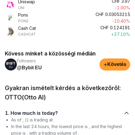
CHF
3.97
Uniswap
-1.00%
UNI
CHF
0.03053215
Pons
-10.40%
PONS
CHF
0.124191
Cash Cat
+27.10%
CASHCAT
Kövess minket a közösségi médián
Followers
+
Követés
@Bybit EU
Gyakran ismételt kérdés a következőről:
OTTO(Otto AI)
1. How much is today?
As of , () is trading at .
In the last 24 hours, the lowest price is , and the highest
price is , with a trading volume of .