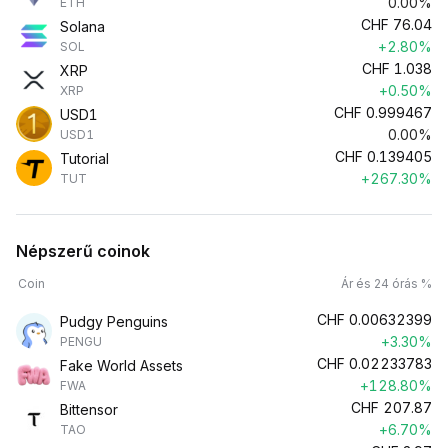
0.00%
ETH
CHF
76.04
Solana
+2.80%
SOL
CHF
1.038
XRP
+0.50%
XRP
CHF
0.999467
USD1
0.00%
USD1
CHF
0.139405
Tutorial
+267.30%
TUT
Népszerű coinok
Coin
Ár és 24 órás %
CHF
0.00632399
Pudgy Penguins
+3.30%
PENGU
CHF
0.02233783
Fake World Assets
+128.80%
FWA
CHF
207.87
Bittensor
+6.70%
TAO