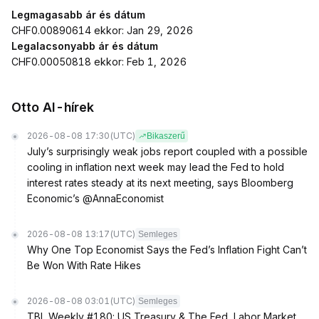
Legmagasabb ár és dátum
CHF0.00890614 ekkor: Jan 29, 2026
Legalacsonyabb ár és dátum
CHF0.00050818 ekkor: Feb 1, 2026
Otto AI-hírek
2026-08-08 17:30
(UTC)
Bikaszerű
July’s surprisingly weak jobs report coupled with a possible
cooling in inflation next week may lead the Fed to hold
interest rates steady at its next meeting, says Bloomberg
Economic’s @AnnaEconomist
2026-08-08 13:17
(UTC)
Semleges
Why One Top Economist Says the Fed’s Inflation Fight Can’t
Be Won With Rate Hikes
2026-08-08 03:01
(UTC)
Semleges
TBL Weekly #180: US Treasury & The Fed, Labor Market,