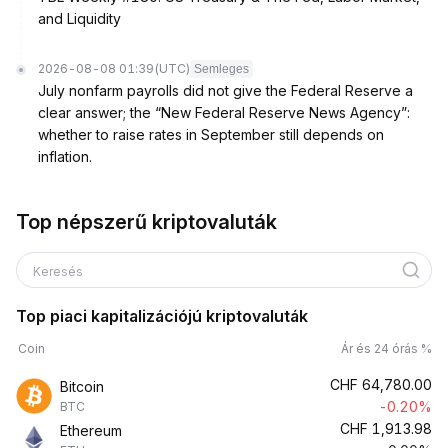
and Liquidity
2026-08-08 01:39
(UTC)
Semleges
July nonfarm payrolls did not give the Federal Reserve a
clear answer; the “New Federal Reserve News Agency”:
whether to raise rates in September still depends on
inflation.
Top népszerű kriptovaluták
Keresés
Top piaci kapitalizációjú kriptovaluták
Coin
Ár és 24 órás %
CHF
64,780.00
Bitcoin
-0.20%
BTC
CHF
1,913.98
Ethereum