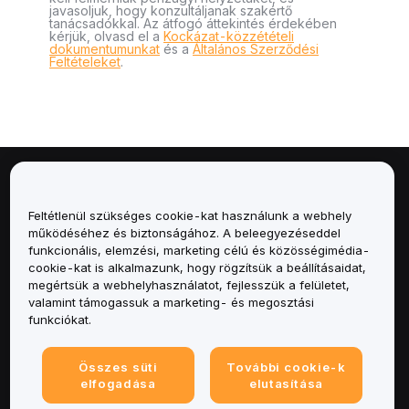
javasoljuk, hogy konzultáljanak szakértő
tanácsadókkal. Az átfogó áttekintés érdekében
kérjük, olvasd el a
Kockázat-közzétételi
dokumentumunkat
és a
Általános Szerződési
Feltételeket
.
Névjegy
Feltétlenül szükséges cookie-kat használunk a webhely
Szolgáltatások
működéséhez és biztonságához. A beleegyezéseddel
funkcionális, elemzési, marketing célú és közösségimédia-
cookie-kat is alkalmazunk, hogy rögzítsük a beállításaidat,
Támogatás
megértsük a webhelyhasználatot, fejlesszük a felületet,
valamint támogassuk a marketing- és megosztási
Termékek
funkciókat.
Jogi
Összes süti
További cookie-k
elfogadása
elutasítása