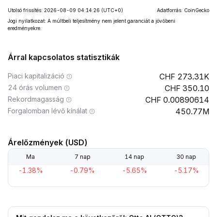
Utolsó frissítés: 2026-08-09 04:14:26
(UTC+0)
Adatforrás: CoinGecko
Jogi nyilatkozat: A múltbeli teljesítmény nem jelent garanciát a jövőbeni
eredményekre.
Árral kapcsolatos statisztikák
Piaci kapitalizáció
273.31K
24 órás volumen
350.10
Rekordmagasság
0.00890614
Forgalomban lévő kínálat
450.77M
Árelőzmények (USD)
Ma
7 nap
14 nap
30 nap
-1.38%
-0.79%
-5.65%
-5.17%