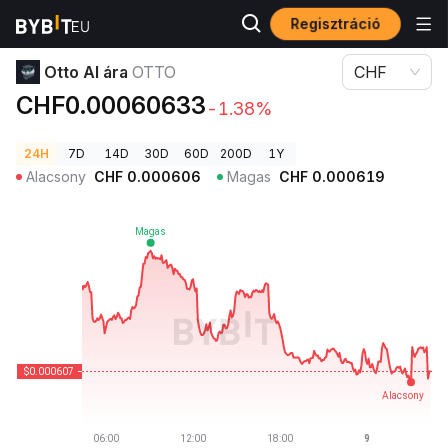
Regisztráció
Kriptovaluta árak
Otto AI ára OTTO
Otto AI ára
OTTO
CHF
CHF0.00060633
-1.38%
24H
7D
14D
30D
60D
200D
1Y
Alacsony
CHF
0.000606
Magas
CHF
0.000619