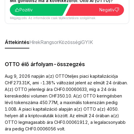
Mit gondolsz ma a következőről: Otto AI (OTTO)?
Pozitív
Negatív
Megjegyzés: Az információk csak tájékoztatásra szolgálnak.
Áttekintés
Hírek
Rangsor
Közösségi
GYIK
OTTO élő árfolyam-összegzés
Aug 9, 2026 napján a(z) OTTOteljes piaci kapitalizációja
CHF273.31K, ami -1.38% változást jelent az elmúlt 24 órában.
A(z) OTTO jelenlegi ára CHF0.00060633, míg a 24 órás
kereskedési volumen CHF350.10. A(z) OTTO keringésben
lévő tokenszáma 450.77M, a maximális tokenszám pedig
1.00B. A piaci kapitalizáció alapján a(z) OTTO a(z) 4050.
helyen áll a kriptovaluták között. Az elmúlt 24 órában a(z)
OTTO legmagasabb ára CHF0.00061912, a legalacsonyabb
ára pedig CHF0.0006056 volt.