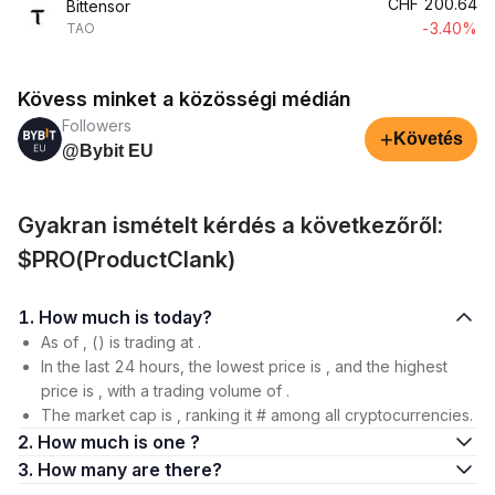
CHF
200.64
Bittensor
-3.40%
TAO
Kövess minket a közösségi médián
Followers
+
Követés
@Bybit EU
Gyakran ismételt kérdés a következőről:
$PRO(ProductClank)
1. How much is today?
As of , () is trading at .
In the last 24 hours, the lowest price is , and the highest
price is , with a trading volume of .
The market cap is , ranking it # among all cryptocurrencies.
2. How much is one ?
3. How many are there?