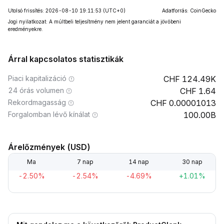
Utolsó frissítés: 2026-08-10 19:11:53
(UTC+0)
Adatforrás: CoinGecko
Jogi nyilatkozat: A múltbeli teljesítmény nem jelent garanciát a jövőbeni
eredményekre.
Árral kapcsolatos statisztikák
Piaci kapitalizáció
124.49K
24 órás volumen
1.64
Rekordmagasság
0.00001013
Forgalomban lévő kínálat
100.00B
Árelőzmények (USD)
Ma
7 nap
14 nap
30 nap
-2.50%
-2.54%
-4.69%
+1.01%