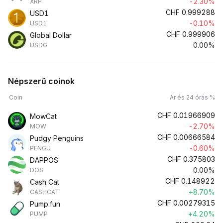
-2.30%
XRP
CHF
0.999288
USD1
-0.10%
USD1
CHF
0.999906
Global Dollar
0.00%
USDG
Népszerű coinok
Coin
Ár és 24 órás %
CHF
0.01966909
MowCat
-2.70%
MOW
CHF
0.00666584
Pudgy Penguins
-0.60%
PENGU
CHF
0.375803
DAPPOS
0.00%
DOS
CHF
0.148922
Cash Cat
+8.70%
CASHCAT
CHF
0.00279315
Pump.fun
+4.20%
PUMP