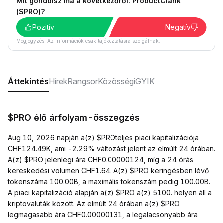
Mit gondolsz ma a következőről: ProductClank
($PRO)?
Pozitív
Negatív
Megjegyzés: Az információk csak tájékoztatásra szolgálnak.
Áttekintés
Hírek
Rangsor
Közösségi
GYIK
$PRO élő árfolyam-összegzés
Aug 10, 2026 napján a(z) $PROteljes piaci kapitalizációja
CHF124.49K, ami -2.29% változást jelent az elmúlt 24 órában.
A(z) $PRO jelenlegi ára CHF0.00000124, míg a 24 órás
kereskedési volumen CHF1.64. A(z) $PRO keringésben lévő
tokenszáma 100.00B, a maximális tokenszám pedig 100.00B.
A piaci kapitalizáció alapján a(z) $PRO a(z) 5100. helyen áll a
kriptovaluták között. Az elmúlt 24 órában a(z) $PRO
legmagasabb ára CHF0.00000131, a legalacsonyabb ára