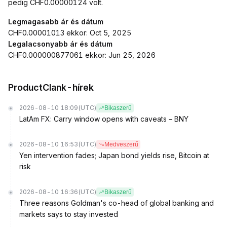
pedig CHF0.00000124 volt.
Legmagasabb ár és dátum
CHF0.00001013 ekkor: Oct 5, 2025
Legalacsonyabb ár és dátum
CHF0.000000877061 ekkor: Jun 25, 2026
ProductClank-hírek
2026-08-10 18:09
(UTC)
Bikaszerű
LatAm FX: Carry window opens with caveats – BNY
2026-08-10 16:53
(UTC)
Medveszerű
Yen intervention fades; Japan bond yields rise, Bitcoin at
risk
2026-08-10 16:36
(UTC)
Bikaszerű
Three reasons Goldman's co-head of global banking and
markets says to stay invested