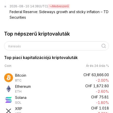
2026-08-10 14:38
(UTC)
Medveszerű
Federal Reserve: Sideways growth and sticky inflation – TD
Securities
Top népszerű kriptovaluták
Keresés
Top piaci kapitalizációjú kriptovaluták
Coin
Ár és 24 órás %
CHF
63,866.00
Bitcoin
-2.00%
BTC
CHF
1,872.80
Ethereum
-2.60%
ETH
CHF
75.81
Solana
-1.80%
SOL
CHF
1.018
XRP