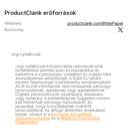
ProductClank erőforrások
Webhely
productclank.com
WhitePaper
Közösség
Jogi nyilatkozat
Jogi nyilatkozat A Kriptovaluta-pénzeszközök
befektetése jelentős piaci kockázatokkal jár,
beleértve a szélsőséges volatilitást és a teljes tőke
elvesztésének lehetőségét. A Bybit EU elhárít
minden felelősséget a befektetési eredményekért.
Az itt közölt információk nem minősülnek pénzügyi
tanácsadásnak, ajánlásnak vagy ajánlattételnek
Digitális pénzeszközök vásárlására, eladására
vagy tartására. A befektetőknek független módon
kell felmérniük pénzügyi helyzetüket, és
javasoljuk, hogy konzultáljanak szakértő
tanácsadókkal. Az átfogó áttekintés érdekében
kérjük, olvasd el a
Kockázat-közzétételi
dokumentumunkat
és a
Általános Szerződési
Feltételeket
.