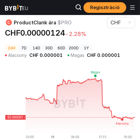
Regisztráció
Kriptovaluta árak
ProductClank ára $PRO
ProductClank ára
$PRO
CHF
CHF0.00000124
-2.28%
24H
7D
14D
30D
60D
200D
1Y
Alacsony
CHF
0.000001
Magas
CHF
0.000001