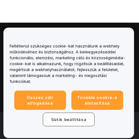
Névjegy
Feltétlenül szükséges cookie-kat használunk a webhely
Szolgáltatások
működéséhez és biztonságához. A beleegyezéseddel
funkcionális, elemzési, marketing célú és közösségimédia-
cookie-kat is alkalmazunk, hogy rögzítsük a beállításaidat,
Támogatás
megértsük a webhelyhasználatot, fejlesszük a felületet,
valamint támogassuk a marketing- és megosztási
Termékek
funkciókat.
Jogi
Összes süti
További cookie-k
elfogadása
elutasítása
© 2025-2026 Bybit.eu. All rights reserved.
Sütik beállítása
Általános szerződési feltételek
|
Adatvédelmi
feltételek
|
Impresszum
|
Cookie-beállításközpont