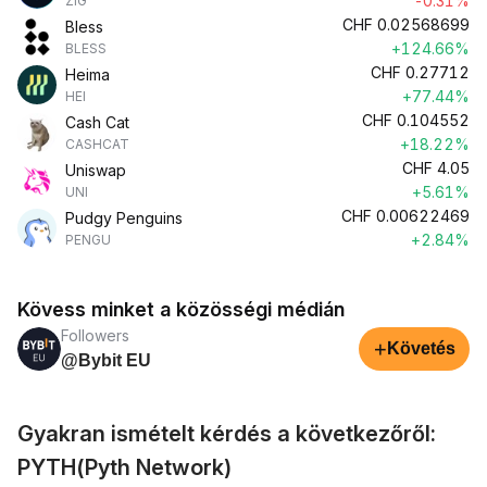
-0.31%
ZIG
CHF
0.02568699
Bless
+124.66%
BLESS
CHF
0.27712
Heima
+77.44%
HEI
CHF
0.104552
Cash Cat
+18.22%
CASHCAT
CHF
4.05
Uniswap
+5.61%
UNI
CHF
0.00622469
Pudgy Penguins
+2.84%
PENGU
Kövess minket a közösségi médián
Followers
+
Követés
@Bybit EU
Gyakran ismételt kérdés a következőről:
PYTH(Pyth Network)