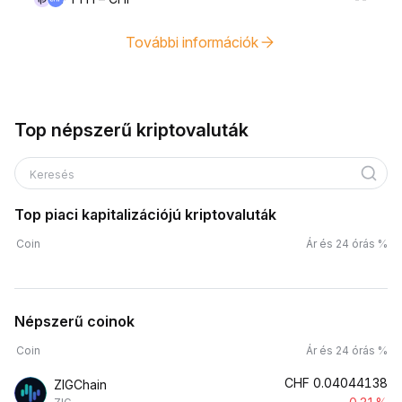
További információk
Top népszerű kriptovaluták
Keresés
Top piaci kapitalizációjú kriptovaluták
Coin
Ár és 24 órás %
Népszerű coinok
Coin
Ár és 24 órás %
CHF
0.04044138
ZIGChain