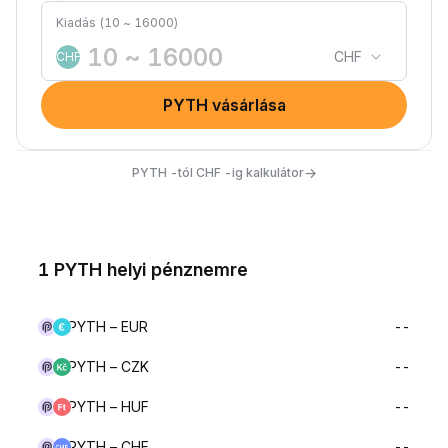
Kiadás (10 ~ 16000)
CHF
CHF
PYTH vásárlása
→
PYTH -tól CHF -ig kalkulátor
1 PYTH helyi pénznemre
PYTH – EUR
--
PYTH – CZK
--
PYTH – HUF
--
PYTH – CHF
--