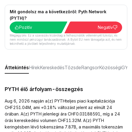
Mit gondolsz ma a következőről: Pyth Network
(PYTH)?
Pozitív
Negatív
Megjegyzés: Ez a szavazás kizárólag a felhasználók véleményét tükrözi, és
nem minősül pénzügyi tanácsadásnak. A Bybit EU nem támogatja azt, és nem
tekinthető a jövőbeli teljesítmény mutatójának.
Áttekintés
Hírek
Kereskedés
Tőzsde
Rangsor
Közösségi
GYI
PYTH élő árfolyam-összegzés
Aug 6, 2026 napján a(z) PYTHteljes piaci kapitalizációja
CHF251.04M, ami +0.18% változást jelent az elmúlt 24
órában. A(z) PYTH jelenlegi ára CHF0.03188591, míg a 24
órás kereskedési volumen CHF11.32M. A(z) PYTH
keringésben lévő tokenszáma 7.87B, a maximális tokenszám