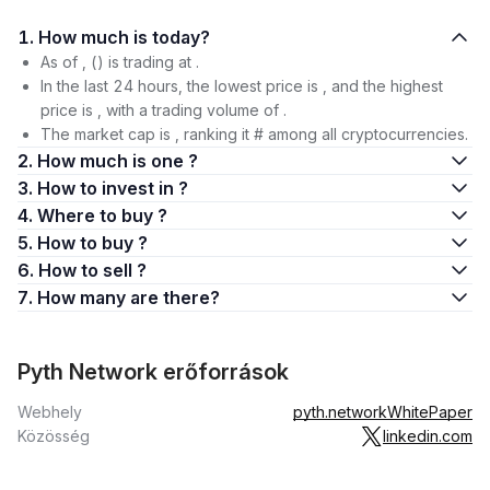
1. How much is today?
As of , () is trading at .
In the last 24 hours, the lowest price is , and the highest
price is , with a trading volume of .
The market cap is , ranking it # among all cryptocurrencies.
2. How much is one ?
3. How to invest in ?
4. Where to buy ?
5. How to buy ?
6. How to sell ?
7. How many are there?
Pyth Network erőforrások
Webhely
pyth.network
WhitePaper
Közösség
linkedin.com