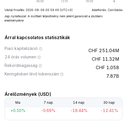
Utolsó frissítés: 2026-08-06 00:59:49
(UTC+0)
Adatforrás: CoinGecko
Jogi nyilatkozat: A múltbeli teljesítmény nem jelent garanciát a jövőbeni
eredményekre.
Árral kapcsolatos statisztikák
Piaci kapitalizáció
251.04M
24 órás volumen
11.32M
Rekordmagasság
1.058
Keringésben lévő tokenszám
7.87B
Árelőzmények (USD)
Ma
7 nap
14 nap
30 nap
+0.50%
-0.69%
-18.44%
-12.41%