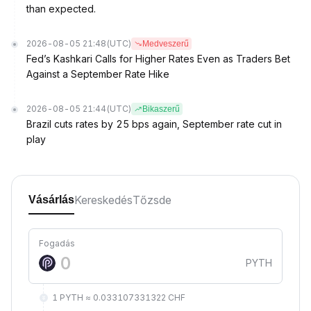
than expected.
2026-08-05 21:48
(UTC)
Medveszerű
Fed’s Kashkari Calls for Higher Rates Even as Traders Bet
Against a September Rate Hike
2026-08-05 21:44
(UTC)
Bikaszerű
Brazil cuts rates by 25 bps again, September rate cut in
play
Kereskedés
Tőzsde
Vásárlás
Fogadás
PYTH
1 PYTH ≈ 0.033107331322 CHF