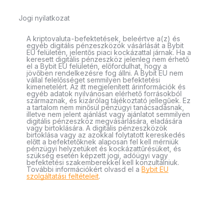
Jogi nyilatkozat
A kriptovaluta-befektetések, beleértve a(z) és
egyéb digitális pénzeszközök vásárlását a Bybit
EU felületén, jelentős piaci kockázattal járnak. Ha a
keresett digitális pénzeszköz jelenleg nem érhető
el a Bybit EU felületén, előfordulhat, hogy a
jövőben rendelkezésre fog állni. A Bybit EU nem
vállal felelősséget semmilyen befektetési
kimenetelért. Az itt megjelenített árinformációk és
egyéb adatok nyilvánosan elérhető forrásokból
származnak, és kizárólag tájékoztató jellegűek. Ez
a tartalom nem minősül pénzügyi tanácsadásnak,
illetve nem jelent ajánlást vagy ajánlatot semmilyen
digitális pénzeszköz megvásárlására, eladására
vagy birtoklására. A digitális pénzeszközök
birtoklása vagy az azokkal folytatott kereskedés
előtt a befektetőknek alaposan fel kell mérniük
pénzügyi helyzetüket és kockázattűrésüket, és
szükség esetén képzett jogi, adóügyi vagy
befektetési szakemberekkel kell konzultálniuk.
További információkért olvasd el a
Bybit EU
szolgáltatási feltételeit
.