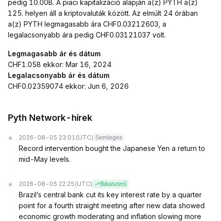
pedig 10.00B. A piaci kapitalizáció alapján a(z) PYTH a(z)
125. helyen áll a kriptovaluták között. Az elmúlt 24 órában
a(z) PYTH legmagasabb ára CHF0.03212603, a
legalacsonyabb ára pedig CHF0.03121037 volt.
Legmagasabb ár és dátum
CHF1.058 ekkor: Mar 16, 2024
Legalacsonyabb ár és dátum
CHF0.02359074 ekkor: Jun 6, 2026
Pyth Network-hírek
2026-08-05 23:01
(UTC)
Semleges
Record intervention bought the Japanese Yen a return to
mid-May levels.
2026-08-05 22:25
(UTC)
Bikaszerű
Brazil’s central bank cut its key interest rate by a quarter
point for a fourth straight meeting after new data showed
economic growth moderating and inflation slowing more