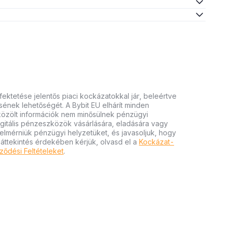
ektetése jelentős piaci kockázatokkal jár, beleértve
tésének lehetőségét. A Bybit EU elhárít minden
 közölt információk nem minősülnek pénzügyi
igitális pénzeszközök vásárlására, eladására vagy
felmérniük pénzügyi helyzetüket, és javasoljuk, hogy
 áttekintés érdekében kérjük, olvasd el a
Kockázat-
ződési Feltételeket
.