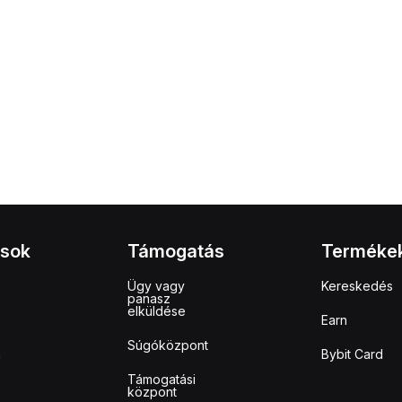
ások
Támogatás
Terméke
Ügy vagy
Kereskedés
panasz
elküldése
Earn
Súgóközpont
m
Bybit Card
Támogatási
központ