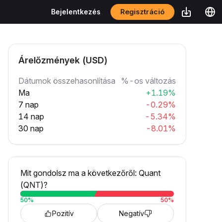
Regisztráció
Bejelentkezés
Árelőzmények (USD)
Dátumok összehasonlítása
%-os változás
Ma
+1.19%
7 nap
-0.29%
14 nap
-5.34%
30 nap
-8.01%
Mit gondolsz ma a következőről: Quant
(QNT)?
50
%
50
%
Pozitív
Negatív