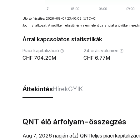
Utolsó frissítés: 2026-08-07 23:40:06
(UTC+0)
Jogi nyilatkozat: A múltbeli teljesítmény nem jelent garanciát a jövőbeni ered
Árral kapcsolatos statisztikák
Piaci kapitalizáció
24 órás volumen
704.20M
6.77M
Áttekintés
Hírek
GYIK
QNT élő árfolyam-összegzés
Aug 7, 2026 napján a(z) QNTteljes piaci kapitaliz