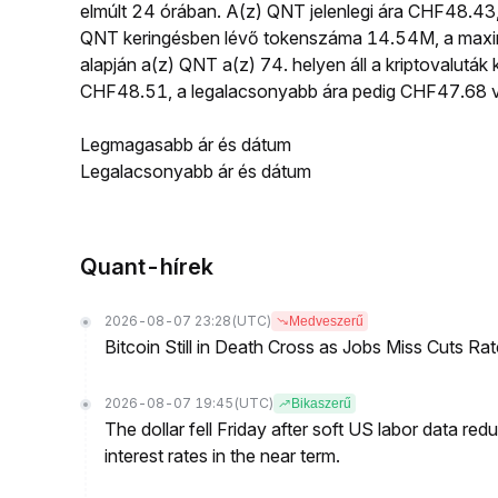
elmúlt 24 órában. A(z) QNT jelenlegi ára CHF48.4
QNT keringésben lévő tokenszáma 14.54M, a maximá
alapján a(z) QNT a(z) 74. helyen áll a kriptovalutá
CHF48.51, a legalacsonyabb ára pedig CHF47.68 v
Legmagasabb ár és dátum
Legalacsonyabb ár és dátum
Quant-hírek
2026-08-07 23:28
(UTC)
Medveszerű
Bitcoin Still in Death Cross as Jobs Miss Cuts R
2026-08-07 19:45
(UTC)
Bikaszerű
The dollar fell Friday after soft US labor data re
interest rates in the near term.