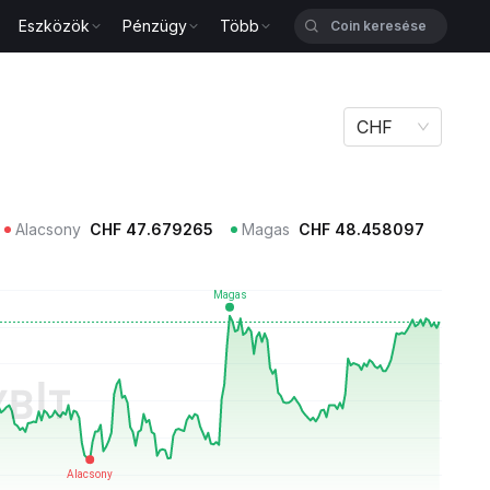
Eszközök
Pénzügy
Több
CHF
Alacsony
CHF
47.679265
Magas
CHF
48.458097