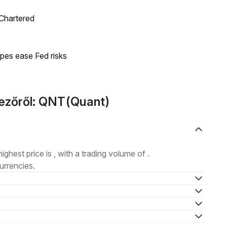
 Chartered
pes ease Fed risks
kezőről: QNT(Quant)
highest price is , with a trading volume of .
urrencies.