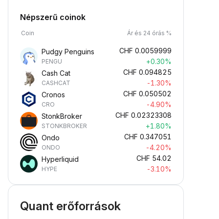
Népszerű coinok
Coin
Ár és 24 órás %
CHF
0.0059999
Pudgy Penguins
+0.30%
PENGU
CHF
0.094825
Cash Cat
-1.30%
CASHCAT
CHF
0.050502
Cronos
-4.90%
CRO
CHF
0.02323308
StonkBroker
+1.80%
STONKBROKER
CHF
0.347051
Ondo
-4.20%
ONDO
CHF
54.02
Hyperliquid
-3.10%
HYPE
Quant erőforrások