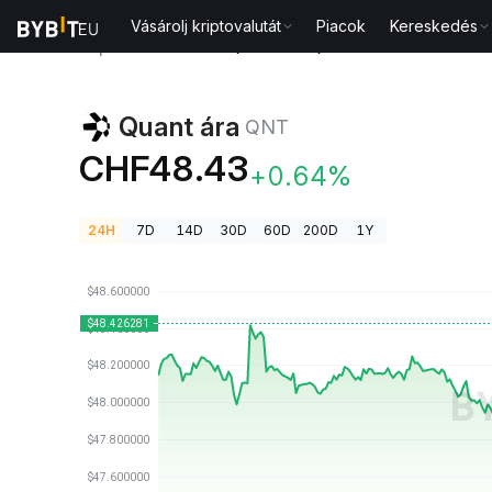
Vásárolj kriptovalutát
Piacok
Kereskedés
Kriptovaluta árak
Quant ára QNT
Quant ára
QNT
CHF48.43
+0.64%
24H
7D
14D
30D
60D
200D
1Y