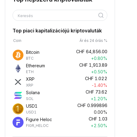
Keresés
Top piaci kapitalizációjú kriptovaluták
Coin
Ár és 24 órás %
CHF
64,856.00
Bitcoin
+0.80%
BTC
CHF
1,913.89
Ethereum
+0.50%
ETH
CHF
1.022
XRP
-1.40%
XRP
CHF
73.62
Solana
+1.20%
SOL
CHF
0.999896
USD1
0.00%
USD1
CHF
1.03
Figure Heloc
+2.50%
FIGR_HELOC