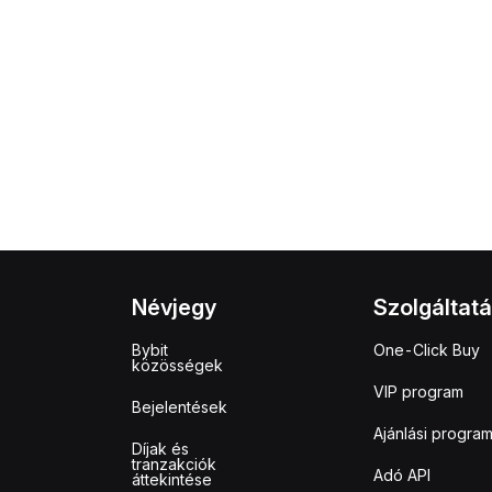
Névjegy
Szolgáltat
Bybit
One-Click Buy
közösségek
VIP program
Bejelentések
Ajánlási progra
Díjak és
tranzakciók
Adó API
áttekintése