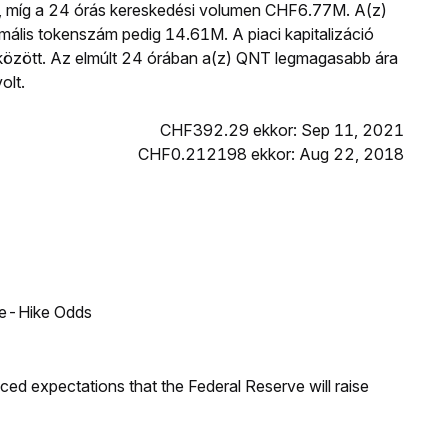
3, míg a 24 órás kereskedési volumen CHF6.77M. A(z)
lis tokenszám pedig 14.61M. A piaci kapitalizáció
k között. Az elmúlt 24 órában a(z) QNT legmagasabb ára
olt.
CHF392.29 ekkor: Sep 11, 2021
CHF0.212198 ekkor: Aug 22, 2018
ate-Hike Odds
duced expectations that the Federal Reserve will raise