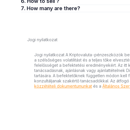
6. How to sell ?
7. How many are there?
Jogi nyilatkozat
Jogi nyilatkozat A Kriptovaluta-pénzeszközök bef
a szélsőséges volatilitást és a teljes tőke elvesz
felelősséget a befektetési eredményekért. Az itt
tanácsadásnak, ajánlásnak vagy ajánlattételnek D
tartására. A befektetőknek független módon kell 
konzultáljanak szakértő tanácsadókkal. Az átfogó
közzétételi dokumentumunkat
és a
Általános Szer