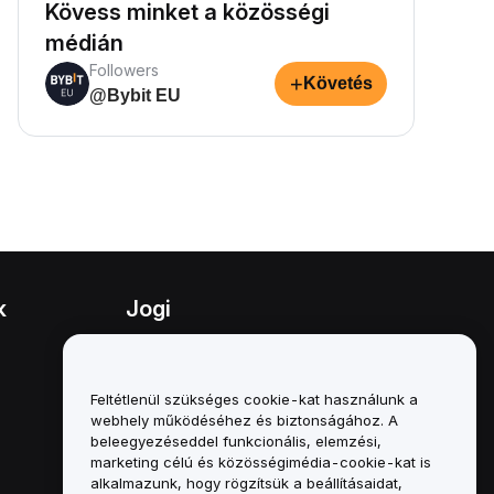
Kövess minket a közösségi
médián
Followers
+
Követés
@Bybit EU
k
Jogi
Összeférhetetlenségi politika
A letétkezelési és
Feltétlenül szükséges cookie-kat használunk a
adminisztrációs szabályzat
webhely működéséhez és biztonságához. A
összefoglalója
beleegyezéseddel funkcionális, elemzési,
marketing célú és közösségimédia-cookie-kat is
ESG-információk
alkalmazunk, hogy rögzítsük a beállításaidat,