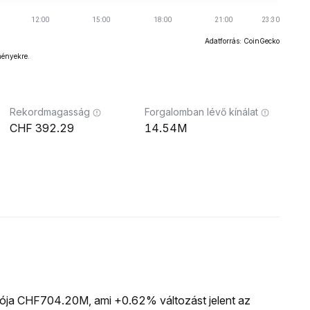
Adatforrás: CoinGecko
ményekre.
Rekordmagasság
Forgalomban lévő kínálat
392.29
14.54M
ációja CHF704.20M, ami +0.62% változást jelent az