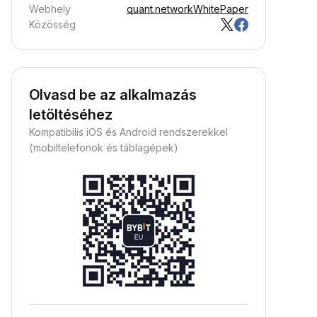
Webhely
quant.network
WhitePaper
Közösség
Olvasd be az alkalmazás
letöltéséhez
Kompatibilis iOS és Android rendszerekkel
(mobiltelefonok és táblagépek)