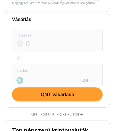
Megjegyzés: Az információk csak tájékoztatásra szolgálnak.
Vásárlás
Fogadás
Kiadás
CHF
CHF
QNT vásárlása
→
QNT -tól CHF -ig kalkulátor
Top népszerű kriptovaluták