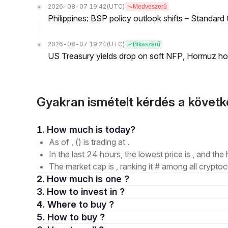
2026-08-07 19:42
(UTC)
Medveszerű
Philippines: BSP policy outlook shifts – Standard
2026-08-07 19:24
(UTC)
Bikaszerű
US Treasury yields drop on soft NFP, Hormuz ho
Gyakran ismételt kérdés a követ
1. How much is today?
As of , () is trading at .
In the last 24 hours, the lowest price is , and the 
The market cap is , ranking it # among all cryptoc
2. How much is one ?
3. How to invest in ?
4. Where to buy ?
5. How to buy ?