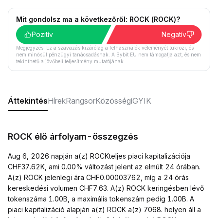
Mit gondolsz ma a következőről: ROCK (ROCK)?
Pozitív
Negatív
Megjegyzés: Ez a szavazás kizárólag a felhasználók véleményét tükrözi, és
nem minősül pénzügyi tanácsadásnak. A Bybit EU nem támogatja azt, és nem
tekinthető a jövőbeli teljesítmény mutatójának.
Áttekintés
Hírek
Rangsor
Közösségi
GYIK
ROCK élő árfolyam-összegzés
Aug 6, 2026 napján a(z) ROCKteljes piaci kapitalizációja
CHF37.62K, ami 0.00% változást jelent az elmúlt 24 órában.
A(z) ROCK jelenlegi ára CHF0.00003762, míg a 24 órás
kereskedési volumen CHF7.63. A(z) ROCK keringésben lévő
tokenszáma 1.00B, a maximális tokenszám pedig 1.00B. A
piaci kapitalizáció alapján a(z) ROCK a(z) 7068. helyen áll a