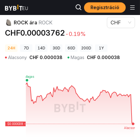
Regisztráció
Kriptovaluta árak
ROCK ára ROCK
ROCK ára
ROCK
CHF
CHF0.00003762
-0.19%
24H
7D
14D
30D
60D
200D
1Y
Alacsony
CHF
0.000038
Magas
CHF
0.000038