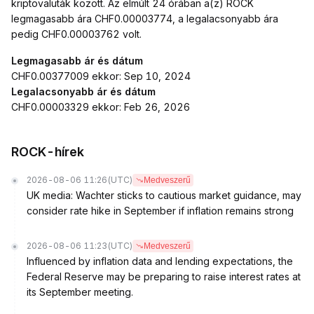
kriptovaluták között. Az elmúlt 24 órában a(z) ROCK
legmagasabb ára CHF0.00003774, a legalacsonyabb ára
pedig CHF0.00003762 volt.
Legmagasabb ár és dátum
CHF0.00377009 ekkor: Sep 10, 2024
Legalacsonyabb ár és dátum
CHF0.00003329 ekkor: Feb 26, 2026
ROCK-hírek
2026-08-06 11:26
(UTC)
Medveszerű
UK media: Wachter sticks to cautious market guidance, may
consider rate hike in September if inflation remains strong
2026-08-06 11:23
(UTC)
Medveszerű
Influenced by inflation data and lending expectations, the
Federal Reserve may be preparing to raise interest rates at
its September meeting.