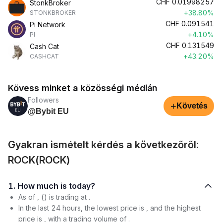
CHF
0.01998257
StonkBroker
+38.80%
STONKBROKER
CHF
0.091541
Pi Network
+4.10%
PI
CHF
0.131549
Cash Cat
+43.20%
CASHCAT
Kövess minket a közösségi médián
Followers
+
Követés
@Bybit EU
Gyakran ismételt kérdés a következőről:
ROCK(ROCK)
1. How much is today?
As of , () is trading at .
In the last 24 hours, the lowest price is , and the highest
price is , with a trading volume of .