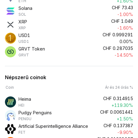
+1.60%
ETH
CHF
73.43
Solana
-1.00%
SOL
CHF
1.049
XRP
-1.60%
XRP
CHF
0.999291
USD1
0.00%
USD1
CHF
0.287035
GRVT Token
-14.50%
GRVT
Népszerű coinok
Coin
Ár és 24 órás %
CHF
0.314915
Heima
+119.30%
HEI
CHF
0.0061441
Pudgy Penguins
+1.50%
PENGU
CHF
0.137387
Artificial Superintelligence Alliance
-9.90%
FET