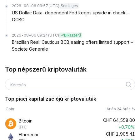
2026-08-06 09:57
(UTC)
Semleges
US Dollar: Data-dependent Fed keeps upside in check –
OCBC
2026-08-06 09:24
(UTC)
Bikaszerű
Brazilian Real: Cautious BCB easing offers limited support –
Societe Generale
Top népszerű kriptovaluták
Keresés
Top piaci kapitalizációjú kriptovaluták
Coin
Ár és 24 órás %
CHF
64,558.00
Bitcoin
+0.70%
BTC
CHF
1,905.41
Ethereum