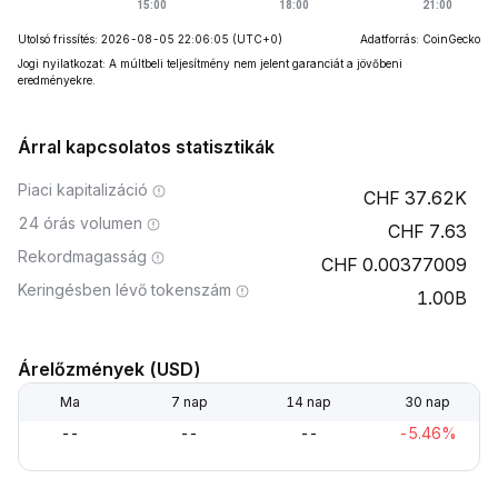
Utolsó frissítés: 2026-08-05 22:06:05
(UTC+0)
Adatforrás: CoinGecko
Jogi nyilatkozat: A múltbeli teljesítmény nem jelent garanciát a jövőbeni
eredményekre.
Árral kapcsolatos statisztikák
Piaci kapitalizáció
37.62K
24 órás volumen
7.63
Rekordmagasság
0.00377009
Keringésben lévő tokenszám
1.00B
Árelőzmények (USD)
Ma
7 nap
14 nap
30 nap
--
--
--
-5.46%