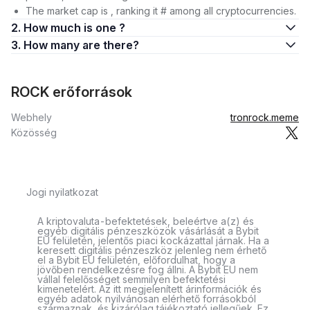
The market cap is , ranking it # among all cryptocurrencies.
2. How much is one ?
3. How many are there?
ROCK erőforrások
Webhely
tronrock.meme
Közösség
Jogi nyilatkozat
A kriptovaluta-befektetések, beleértve a(z) és
egyéb digitális pénzeszközök vásárlását a Bybit
EU felületén, jelentős piaci kockázattal járnak. Ha a
keresett digitális pénzeszköz jelenleg nem érhető
el a Bybit EU felületén, előfordulhat, hogy a
jövőben rendelkezésre fog állni. A Bybit EU nem
vállal felelősséget semmilyen befektetési
kimenetelért. Az itt megjelenített árinformációk és
egyéb adatok nyilvánosan elérhető forrásokból
származnak, és kizárólag tájékoztató jellegűek. Ez