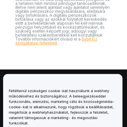
a tartalom nem minősül pénzügyi tanácsadásnak,
illetve nem jelent ajánlást vagy ajánlatot semmilyen
digitális pénzeszköz megvásárlására, eladására
vagy birtoklására. A digitális pénzeszközök
birtoklása vagy az azokkal folytatott kereskedés
előtt a befektetőknek alaposan fel kell mérniük
pénzügyi helyzetüket és kockázattűrésüket, és
szükség esetén képzett jogi, adóügyi vagy
befektetési szakemberekkel kell konzultálniuk.
További információkért olvasd el a
Bybit EU
szolgáltatási feltételeit
.
Névjegy
Feltétlenül szükséges cookie-kat használunk a webhely
Szolgáltatások
működéséhez és biztonságához. A beleegyezéseddel
funkcionális, elemzési, marketing célú és közösségimédia-
cookie-kat is alkalmazunk, hogy rögzítsük a beállításaidat,
Támogatás
megértsük a webhelyhasználatot, fejlesszük a felületet,
valamint támogassuk a marketing- és megosztási
Termékek
funkciókat.