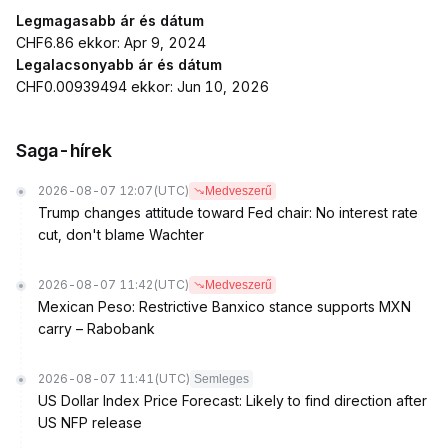
Legmagasabb ár és dátum
CHF6.86 ekkor: Apr 9, 2024
Legalacsonyabb ár és dátum
CHF0.00939494 ekkor: Jun 10, 2026
Saga-hírek
2026-08-07 12:07
(UTC)
Medveszerű
Trump changes attitude toward Fed chair: No interest rate
cut, don't blame Wachter
2026-08-07 11:42
(UTC)
Medveszerű
Mexican Peso: Restrictive Banxico stance supports MXN
carry – Rabobank
2026-08-07 11:41
(UTC)
Semleges
US Dollar Index Price Forecast: Likely to find direction after
US NFP release