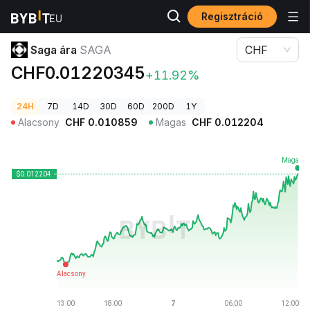
Regisztráció
Kriptovaluta árak
Saga ára SAGA
Saga ára
SAGA
CHF
CHF0.01220345
+11.92%
24H
7D
14D
30D
60D
200D
1Y
Alacsony
CHF
0.010859
Magas
CHF
0.012204