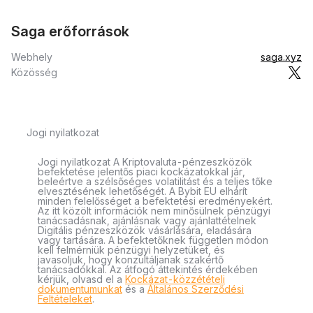
Saga erőforrások
Webhely
saga.xyz
Közösség
Jogi nyilatkozat
Jogi nyilatkozat A Kriptovaluta-pénzeszközök
befektetése jelentős piaci kockázatokkal jár,
beleértve a szélsőséges volatilitást és a teljes tőke
elvesztésének lehetőségét. A Bybit EU elhárít
minden felelősséget a befektetési eredményekért.
Az itt közölt információk nem minősülnek pénzügyi
tanácsadásnak, ajánlásnak vagy ajánlattételnek
Digitális pénzeszközök vásárlására, eladására
vagy tartására. A befektetőknek független módon
kell felmérniük pénzügyi helyzetüket, és
javasoljuk, hogy konzultáljanak szakértő
tanácsadókkal. Az átfogó áttekintés érdekében
kérjük, olvasd el a
Kockázat-közzétételi
dokumentumunkat
és a
Általános Szerződési
Feltételeket
.