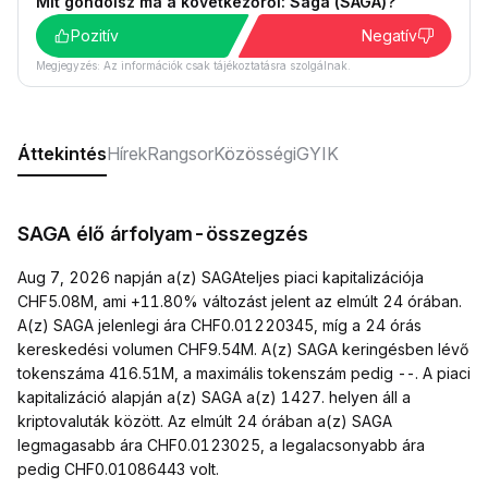
Mit gondolsz ma a következőről: Saga (SAGA)?
Pozitív
Negatív
Megjegyzés: Az információk csak tájékoztatásra szolgálnak.
Áttekintés
Hírek
Rangsor
Közösségi
GYIK
SAGA élő árfolyam-összegzés
Aug 7, 2026 napján a(z) SAGAteljes piaci kapitalizációja
CHF5.08M, ami +11.80% változást jelent az elmúlt 24 órában.
A(z) SAGA jelenlegi ára CHF0.01220345, míg a 24 órás
kereskedési volumen CHF9.54M. A(z) SAGA keringésben lévő
tokenszáma 416.51M, a maximális tokenszám pedig --. A piaci
kapitalizáció alapján a(z) SAGA a(z) 1427. helyen áll a
kriptovaluták között. Az elmúlt 24 órában a(z) SAGA
legmagasabb ára CHF0.0123025, a legalacsonyabb ára
pedig CHF0.01086443 volt.