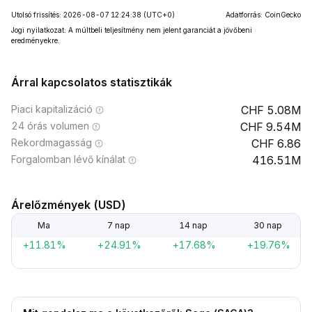
Utolsó frissítés: 2026-08-07 12:24:38
(UTC+0)
Adatforrás: CoinGecko
Jogi nyilatkozat: A múltbeli teljesítmény nem jelent garanciát a jövőbeni
eredményekre.
Árral kapcsolatos statisztikák
Piaci kapitalizáció
5.08M
24 órás volumen
9.54M
Rekordmagasság
6.86
Forgalomban lévő kínálat
416.51M
Árelőzmények (USD)
Ma
7 nap
14 nap
30 nap
+11.81%
+24.91%
+17.68%
+19.76%