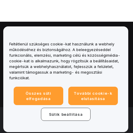
Névjegy
Feltétlenül szükséges cookie-kat használunk a webhely
Szolgáltatások
működéséhez és biztonságához. A beleegyezéseddel
funkcionális, elemzési, marketing célú és közösségimédia-
cookie-kat is alkalmazunk, hogy rögzítsük a beállításaidat,
Támogatás
megértsük a webhelyhasználatot, fejlesszük a felületet,
valamint támogassuk a marketing- és megosztási
Termékek
funkciókat.
Jogi
Összes süti
További cookie-k
elfogadása
elutasítása
© 2025-2026 Bybit.eu. All rights reserved.
Sütik beállítása
Általános szerződési feltételek
|
Adatvédelmi
feltételek
|
Impresszum
|
Cookie-beállításközpont