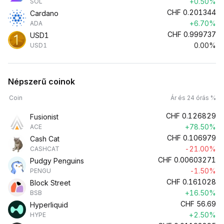
+0.50%
SOL
CHF
0.201344
Cardano
+6.70%
ADA
CHF
0.999737
USD1
0.00%
USD1
Népszerű coinok
Coin
Ár és 24 órás %
CHF
0.126829
Fusionist
+78.50%
ACE
CHF
0.106979
Cash Cat
-21.00%
CASHCAT
CHF
0.00603271
Pudgy Penguins
-1.50%
PENGU
CHF
0.161028
Block Street
+16.50%
BSB
CHF
56.69
Hyperliquid
+2.50%
HYPE