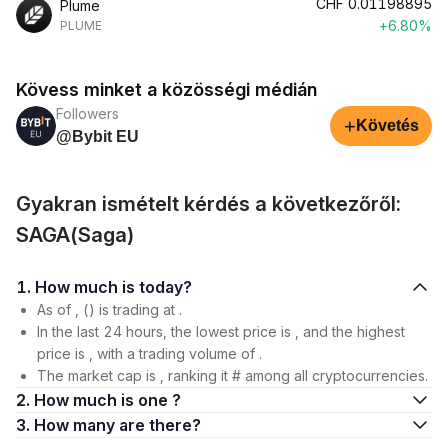
CHF
0.01198895
Plume
+6.80%
PLUME
Kövess minket a közösségi médián
Followers
+
Követés
@Bybit EU
Gyakran ismételt kérdés a következőről:
SAGA(Saga)
1. How much is today?
As of , () is trading at .
In the last 24 hours, the lowest price is , and the highest
price is , with a trading volume of .
The market cap is , ranking it # among all cryptocurrencies.
2. How much is one ?
3. How many are there?