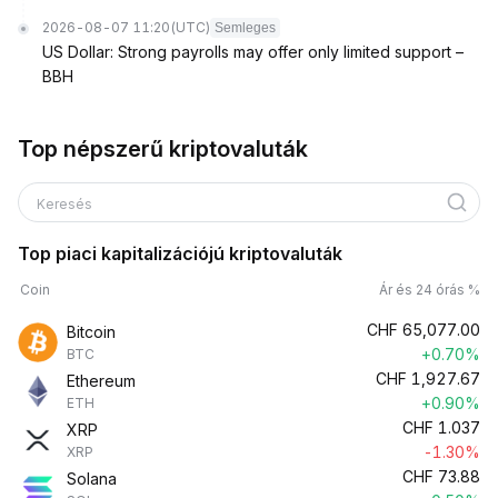
2026-08-07 11:20
(UTC)
Semleges
US Dollar: Strong payrolls may offer only limited support –
BBH
Top népszerű kriptovaluták
Keresés
Top piaci kapitalizációjú kriptovaluták
Coin
Ár és 24 órás %
CHF
65,077.00
Bitcoin
+0.70%
BTC
CHF
1,927.67
Ethereum
+0.90%
ETH
CHF
1.037
XRP
-1.30%
XRP
CHF
73.88
Solana