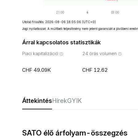
Utolsó frissítés: 2026-08-06 18:05:06
(UTC+0)
Jogi nyilatkozat: A múltbeli teljesítmény nem jelent garanciát a jövőbeni ered
Árral kapcsolatos statisztikák
Piaci kapitalizáció
24 órás volumen
49.09K
12.62
Áttekintés
Hírek
GYIK
SATO élő árfolyam-összegzés