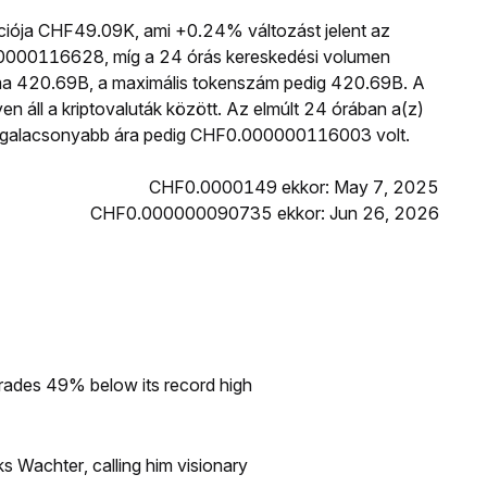
ációja CHF49.09K, ami +0.24% változást jelent az
00000116628, míg a 24 órás kereskedési volumen
a 420.69B, a maximális tokenszám pedig 420.69B. A
en áll a kriptovaluták között. Az elmúlt 24 órában a(z)
galacsonyabb ára pedig CHF0.000000116003 volt.
CHF0.0000149 ekkor: May 7, 2025
CHF0.000000090735 ekkor: Jun 26, 2026
rades 49% below its record high
s Wachter, calling him visionary