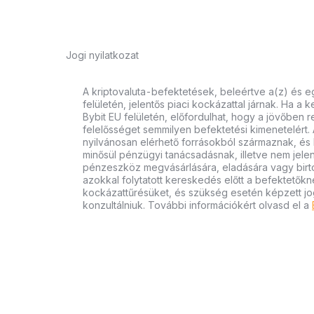
Jogi nyilatkozat
A kriptovaluta-befektetések, beleértve a(z) és e
felületén, jelentős piaci kockázattal járnak. Ha a 
Bybit EU felületén, előfordulhat, hogy a jövőben r
felelősséget semmilyen befektetési kimenetelért. 
nyilvánosan elérhető forrásokból származnak, és k
minősül pénzügyi tanácsadásnak, illetve nem jelent
pénzeszköz megvásárlására, eladására vagy birtok
azokkal folytatott kereskedés előtt a befektetőkn
kockázattűrésüket, és szükség esetén képzett jo
konzultálniuk. További információkért olvasd el a