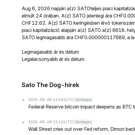
Aug 6, 2026 napján a(z) SATOteljes piaci kapitaliz
elmúlt 24 órában. A(z) SATO jelenlegi ára CHF0.0
CHF12.62. A(z) SATO keringésben lévő tokenszám
piaci kapitalizáció alapján a(z) SATO a(z) 6618. hely
SATO legmagasabb ára CHF0.000000117689, a le
Legmagasabb ár és dátum
Legalacsonyabb ár és dátum
Sato The Dog-hírek
2026-08-06 14:04
(UTC)
Semleges
Federal Reserve bitcoin impact deepens as BTC t
2026-08-06 13:12
(UTC)
Semleges
Wall Street cries out over Fed reform, Dimon back