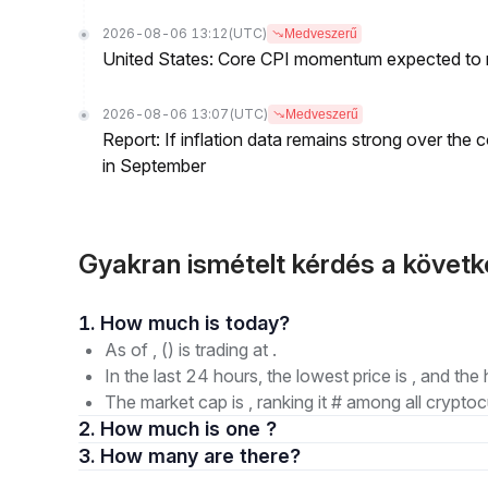
2026-08-06 13:12
(UTC)
Medveszerű
United States: Core CPI momentum expected to re
2026-08-06 13:07
(UTC)
Medveszerű
Report: If inflation data remains strong over the 
in September
Gyakran ismételt kérdés a követ
1. How much is today?
As of , () is trading at .
In the last 24 hours, the lowest price is , and the 
The market cap is , ranking it # among all cryptoc
2. How much is one ?
3. How many are there?