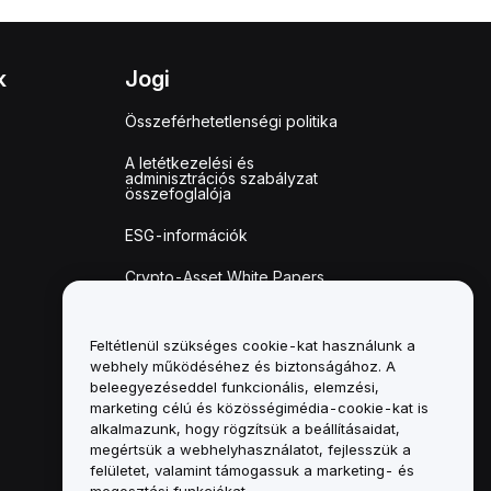
k
Jogi
Összeférhetetlenségi politika
A letétkezelési és
adminisztrációs szabályzat
összefoglalója
ESG-információk
Crypto-Asset White Papers
Feltétlenül szükséges cookie-kat használunk a
webhely működéséhez és biztonságához. A
beleegyezéseddel funkcionális, elemzési,
marketing célú és közösségimédia-cookie-kat is
alkalmazunk, hogy rögzítsük a beállításaidat,
megértsük a webhelyhasználatot, fejlesszük a
felületet, valamint támogassuk a marketing- és
megosztási funkciókat.