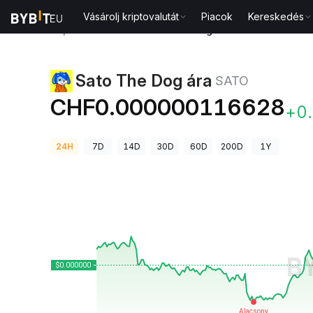
Vásárolj kriptovalutát
Piacok
Kereskedés
Kriptovaluta árak
Sato The Dog ára SATO
Sato The Dog ára
SATO
CHF0.000000116628
+0
24H
7D
14D
30D
60D
200D
1Y