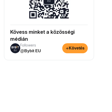
Kövess minket a közösségi
médián
Followers
+
Követés
@Bybit EU