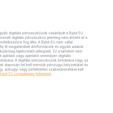
gyéb digitális pénzeszközök vásárlását a Bybit EU
keresett digitális pénzeszköz jelenleg nem érhető el a
endelkezésre fog állni. A Bybit EU nem vállal
Az itt megjelenített árinformációk és egyéb adatok
izárólag tájékoztató jellegűek. Ez a tartalom nem
 ajánlást vagy ajánlatot semmilyen digitális
lására. A digitális pénzeszközök birtoklása vagy az
ek alaposan fel kell mérniük pénzügyi helyzetüket és
gi, adóügyi vagy befektetési szakemberekkel kell
Bybit EU szolgáltatási feltételeit
.