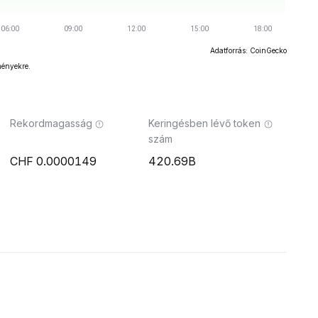
Adatforrás: CoinGecko
ményekre.
Rekordmagasság
Keringésben lévő token
szám
0.0000149
420.69B