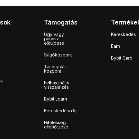
ások
Támogatás
Terméke
Ügy vagy
Kereskedés
panasz
elküldése
Earn
Súgóközpont
m
Bybit Card
Támogatási
központ
PI
Felhasználói
visszajelzés
Bybit Learn
Kereskedési díj
Hitelesség
ellenőrzése