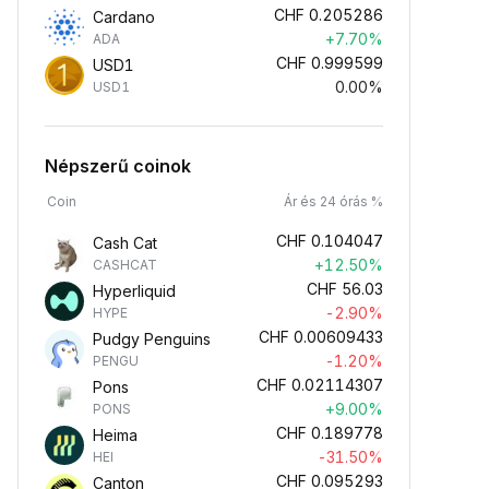
CHF
0.205286
Cardano
+7.70%
ADA
CHF
0.999599
USD1
0.00%
USD1
Népszerű coinok
Coin
Ár és 24 órás %
CHF
0.104047
Cash Cat
+12.50%
CASHCAT
CHF
56.03
Hyperliquid
-2.90%
HYPE
CHF
0.00609433
Pudgy Penguins
-1.20%
PENGU
CHF
0.02114307
Pons
+9.00%
PONS
CHF
0.189778
Heima
-31.50%
HEI
CHF
0.095293
Canton