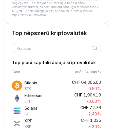
Megjegyzés: Ez a szavazás kizárólag a felhasználók
véleményét tükrözi, és nem minősül pénzügyi tanácsadásnak.
A Bybit EU nem támogatja azt, és nem tekinthető a jövőbeli
teljesítmény mutatójának.
Top népszerű kriptovaluták
Keresés
Top piaci kapitalizációjú kriptovaluták
Coin
Ár és 24 órás %
CHF
64,365.00
Bitcoin
-0.50%
BTC
CHF
1,904.19
Ethereum
-0.60%
ETH
CHF
72.76
Solana
-2.40%
SOL
CHF
1.035
XRP
-3.20%
XRP