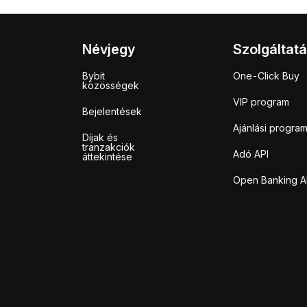
Névjegy
Szolgáltat
Bybit
One-Click Buy
közösségek
VIP program
Bejelentések
Ajánlási progra
Díjak és
tranzakciók
Adó API
áttekintése
Open Banking A