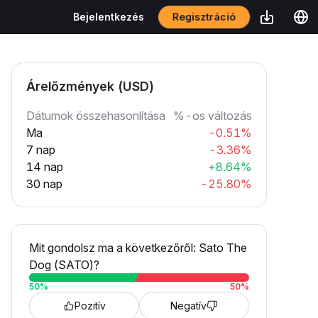
Regisztráció
Bejelentkezés
Árelőzmények (USD)
Dátumok összehasonlítása
%-os változás
Ma
-0.51%
7 nap
-3.36%
14 nap
+8.64%
30 nap
-25.80%
Mit gondolsz ma a következőről: Sato The
Dog (SATO)?
50
%
50
%
Pozitív
Negatív