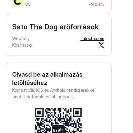
-9.00%
CC
Sato The Dog erőforrások
Webhely
satocto.com
Közösség
Olvasd be az alkalmazás
letöltéséhez
Kompatibilis iOS és Android rendszerekkel
(mobiltelefonok és táblagépek)