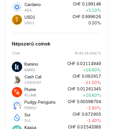
CHF
0.199148
Cardano
+5.10%
ADA
CHF
0.999626
USD1
0.00%
USD1
Népszerű coinok
Coin
Ár és 24 órás %
CHF
0.02114949
Kamino
+18.80%
KMNO
CHF
0.092917
Cash Cat
-21.50%
CASHCAT
CHF
0.01261345
Plume
+16.60%
PLUME
CHF
0.00598704
Pudgy Penguins
-2.80%
PENGU
CHF
0.672905
Sui
-1.40%
SUI
CHF
0.02543386
Kaspa