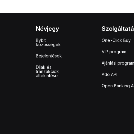
Névjegy
Szolgáltat
Bybit
One-Click Buy
közösségek
VIP program
Bejelentések
Ajánlási progra
Díjak és
tranzakciók
Adó API
áttekintése
Open Banking A