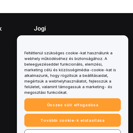
k
Jogi
Összeférhetetlenségi politika
A letétkezelési és
Feltétlenül szükséges cookie-kat használunk a
adminisztrációs szabályzat
webhely működéséhez és biztonságához. A
összefoglalója
beleegyezéseddel funkcionális, elemzési,
marketing célú és közösségimédia-cookie-kat is
ESG-információk
alkalmazunk, hogy rögzítsük a beállításaidat,
megértsük a webhelyhasználatot, fejlesszük a
Crypto-Asset White Papers
felületet, valamint támogassuk a marketing- és
megosztási funkciókat.
Összes süti elfogadása
További cookie-k elutasítása