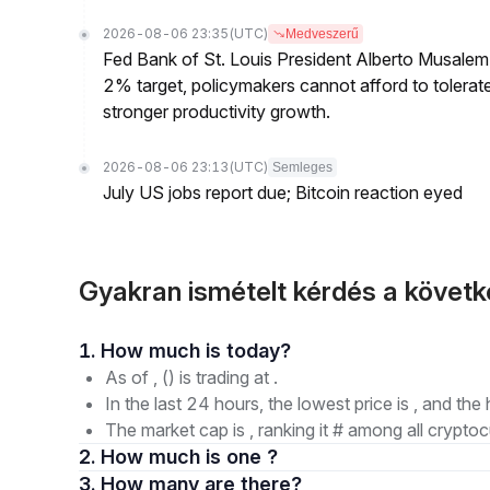
2026-08-06 23:35
(UTC)
Medveszerű
Fed Bank of St. Louis President Alberto Musalem s
2% target, policymakers cannot afford to tolerate h
stronger productivity growth.
2026-08-06 23:13
(UTC)
Semleges
July US jobs report due; Bitcoin reaction eyed
Gyakran ismételt kérdés a követk
1. How much is today?
As of , () is trading at .
In the last 24 hours, the lowest price is , and the 
The market cap is , ranking it # among all cryptoc
2. How much is one ?
3. How many are there?