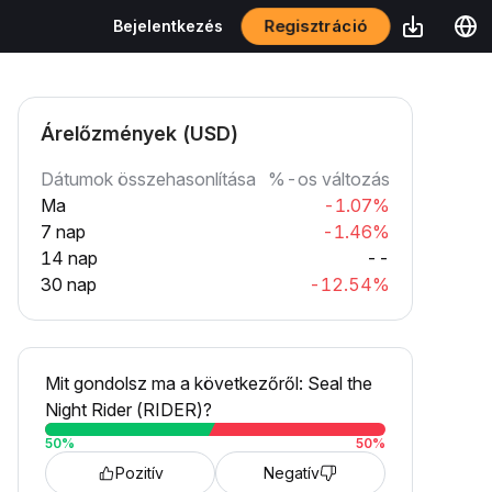
Regisztráció
Bejelentkezés
Árelőzmények (USD)
Dátumok összehasonlítása
%-os változás
Ma
-1.07%
7 nap
-1.46%
14 nap
--
30 nap
-12.54%
Mit gondolsz ma a következőről: Seal the
Night Rider (RIDER)?
50
%
50
%
Pozitív
Negatív