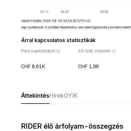
Utolsó frissítés: 2026-08-06 19:54:33
(UTC+0)
Jogi nyilatkozat: A múltbeli teljesítmény nem jelent garanciát a jövőbeni ered
Árral kapcsolatos statisztikák
Piaci kapitalizáció
24 órás volumen
8.91K
1.96
Áttekintés
Hírek
GYIK
RIDER élő árfolyam-összegzés