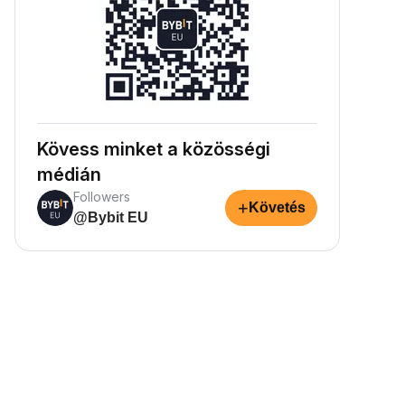
Kövess minket a közösségi
médián
Followers
+
Követés
@Bybit EU