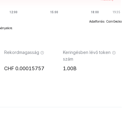
Adatforrás: CoinGecko
ményekre.
Rekordmagasság
Keringésben lévő token
szám
0.00015757
1.00B