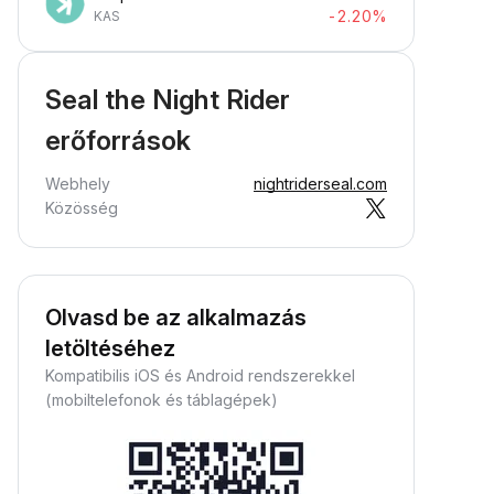
-2.20%
KAS
Seal the Night Rider
erőforrások
Webhely
nightriderseal.com
Közösség
Olvasd be az alkalmazás
letöltéséhez
Kompatibilis iOS és Android rendszerekkel
(mobiltelefonok és táblagépek)