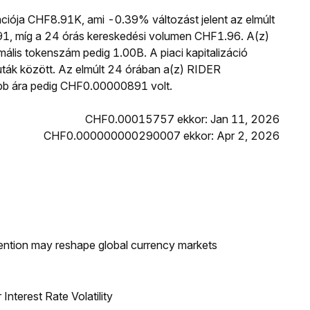
ációja CHF8.91K, ami -0.39% változást jelent az elmúlt
1, míg a 24 órás kereskedési volumen CHF1.96. A(z)
lis tokenszám pedig 1.00B. A piaci kapitalizáció
luták között. Az elmúlt 24 órában a(z) RIDER
b ára pedig CHF0.00000891 volt.
CHF0.00015757 ekkor: Jan 11, 2026
CHF0.000000000290007 ekkor: Apr 2, 2026
ntion may reshape global currency markets
nterest Rate Volatility