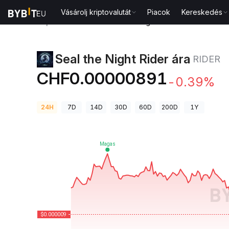
Vásárolj kriptovalutát
Piacok
Kereskedés
Kriptovaluta árak
Seal the Night Rider ára RIDER
Seal the Night Rider ára
RIDER
CHF0.00000891
-0.39%
24H
7D
14D
30D
60D
200D
1Y