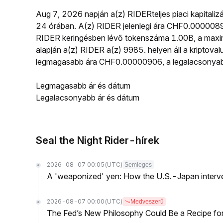
Aug 7, 2026 napján a(z) RIDERteljes piaci kapitaliz
24 órában. A(z) RIDER jelenlegi ára CHF0.0000089
RIDER keringésben lévő tokenszáma 1.00B, a maximá
alapján a(z) RIDER a(z) 9985. helyen áll a kriptova
legmagasabb ára CHF0.00000906, a legalacsonyab
Legmagasabb ár és dátum
Legalacsonyabb ár és dátum
Seal the Night Rider-hírek
2026-08-07 00:05
(UTC)
Semleges
A 'weaponized' yen: How the U.S.-Japan interve
2026-08-07 00:00
(UTC)
Medveszerű
The Fed’s New Philosophy Could Be a Recipe for I