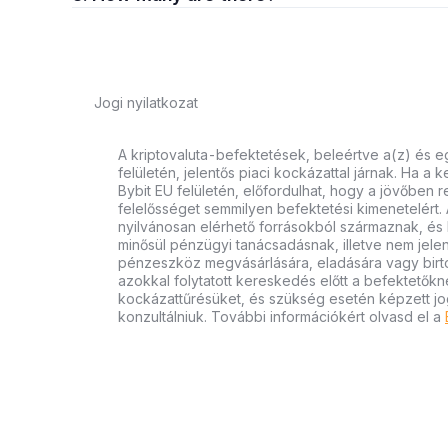
Jogi nyilatkozat
A kriptovaluta-befektetések, beleértve a(z) és e
felületén, jelentős piaci kockázattal járnak. Ha a 
Bybit EU felületén, előfordulhat, hogy a jövőben r
felelősséget semmilyen befektetési kimenetelért. 
nyilvánosan elérhető forrásokból származnak, és k
minősül pénzügyi tanácsadásnak, illetve nem jelent
pénzeszköz megvásárlására, eladására vagy birtok
azokkal folytatott kereskedés előtt a befektetőkn
kockázattűrésüket, és szükség esetén képzett jo
konzultálniuk. További információkért olvasd el a