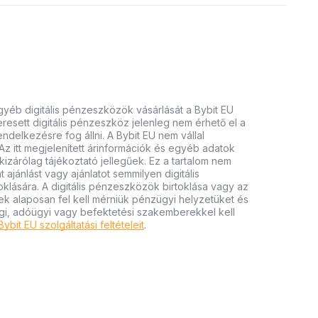
gyéb digitális pénzeszközök vásárlását a Bybit EU
keresett digitális pénzeszköz jelenleg nem érhető el a
endelkezésre fog állni. A Bybit EU nem vállal
Az itt megjelenített árinformációk és egyéb adatok
izárólag tájékoztató jellegűek. Ez a tartalom nem
 ajánlást vagy ajánlatot semmilyen digitális
lására. A digitális pénzeszközök birtoklása vagy az
ek alaposan fel kell mérniük pénzügyi helyzetüket és
gi, adóügyi vagy befektetési szakemberekkel kell
Bybit EU szolgáltatási feltételeit
.