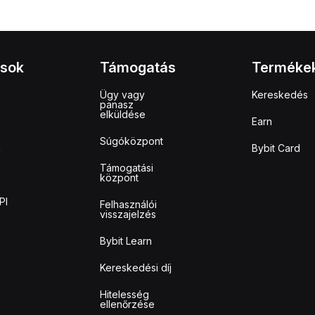
ások
Támogatás
Terméke
Ügy vagy
Kereskedés
panasz
elküldése
Earn
Súgóközpont
m
Bybit Card
Támogatási
központ
PI
Felhasználói
visszajelzés
Bybit Learn
Kereskedési díj
Hitelesség
ellenőrzése