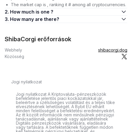
The market cap is , ranking it # among all cryptocurrencies.
2. How much is one ?
3. How many are there?
ShibaCorgi erőforrások
Webhely
shibacorgi.dog
Közösség
Jogi nyilatkozat
Jogi nyilatkozat A Kriptovaluta-pénzeszközök
befektetése jelentős piaci kockázatokkal jár,
beleértve a szélsőséges volatilitást és a teljes tőke
elvesztésének lehetőségét. A Bybit EU elhárít
minden felelősséget a befektetési eredményekért.
Az itt közölt információk nem minősülnek pénzügyi
tanácsadásnak, ajánlásnak vagy ajánlattételnek
Digitális pénzeszközök vásárlására, eladására
vagy tartására. A befektetőknek független módon
kell felmérniük pénzügyi helyzetüket, és