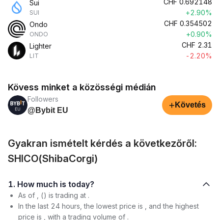
CHF
0.692148
Sui
+2.90%
SUI
CHF
0.354502
Ondo
+0.90%
ONDO
CHF
2.31
Lighter
-2.20%
LIT
Kövess minket a közösségi médián
Followers
+
Követés
@Bybit EU
Gyakran ismételt kérdés a következőről:
SHICO(ShibaCorgi)
1. How much is today?
As of , () is trading at .
In the last 24 hours, the lowest price is , and the highest
price is , with a trading volume of .