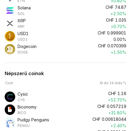
+0.80%
ETH
CHF
74.87
Solana
+2.50%
SOL
CHF
1.035
XRP
+0.70%
XRP
CHF
0.999901
USD1
0.00%
USD1
CHF
0.070399
Dogecoin
+1.50%
DOGE
Népszerű coinok
Coin
Ár és 24 órás %
CHF
1.16
Cysic
+52.70%
CYS
CHF
0.057219
Biconomy
+31.80%
BICO
CHF
0.00618044
Pudgy Penguins
+2.40%
PENGU