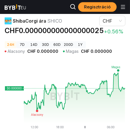
Regisztráció
Kriptovaluta árak
ShibaCorgi ára SHICO
ShibaCorgi ára
SHICO
CHF
CHF0.000000000000000025
+0.56%
24H
7D
14D
30D
60D
200D
1Y
Alacsony
CHF
0.000000
Magas
CHF
0.000000