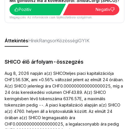
Mit gondolsz ma a következőről: ShibaCorgi (SHICO)?
Pozitív
Negatív
Megjegyzés: Az információk csak tájékoztatásra szolgálnak.
Áttekintés
Hírek
Rangsor
Közösségi
GYIK
SHICO élő árfolyam-összegzés
Aug 8, 2026 napján a(z) SHICOteljes piaci kapitalizációja
CHF156.53K, ami +0.56% változást jelent az elmúlt 24 órában.
A(z) SHICO jelenlegi ára CHF0.000000000000000025, míg a
24 órás kereskedési volumen CHF43.89. A(z) SHICO
keringésben lévő tokenszáma 6376.57E, a maximális
tokenszám pedig --. A piaci kapitalizáció alapján a(z) SHICO
a(z) 4760. helyen áll a kriptovaluták között. Az elmúlt 24
órában a(z) SHICO legmagasabb ára
CHF0.000000000000000025, a legalacsonyabb ára pedig