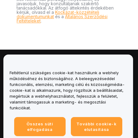
javasoljuk, hogy konzultáljanak szakértő
tanácsadókkal. Az átfogó áttekintés érdekében
kérjük, olvasd el a
Kockázat-közzétételi
dokumentumunkat
és a
Általános Szerződési
Feltételeket
.
Névjegy
Feltétlenül szükséges cookie-kat használunk a webhely
Szolgáltatások
működéséhez és biztonságához. A beleegyezéseddel
funkcionális, elemzési, marketing célú és közösségimédia-
cookie-kat is alkalmazunk, hogy rögzítsük a beállításaidat,
Támogatás
megértsük a webhelyhasználatot, fejlesszük a felületet,
valamint támogassuk a marketing- és megosztási
Termékek
funkciókat.
Jogi
Összes süti
További cookie-k
elfogadása
elutasítása