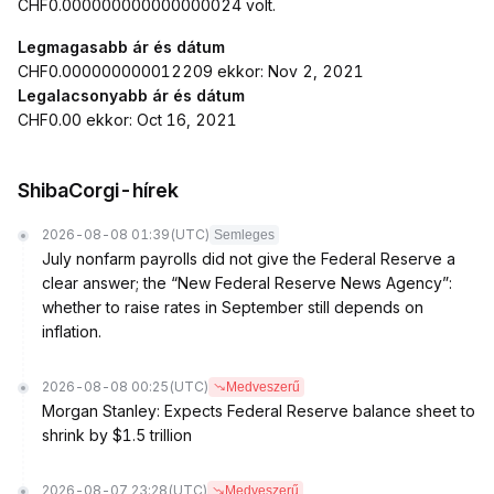
CHF0.000000000000000024 volt.
Legmagasabb ár és dátum
CHF0.000000000012209 ekkor: Nov 2, 2021
Legalacsonyabb ár és dátum
CHF0.00 ekkor: Oct 16, 2021
ShibaCorgi-hírek
2026-08-08 01:39
(UTC)
Semleges
July nonfarm payrolls did not give the Federal Reserve a
clear answer; the “New Federal Reserve News Agency”:
whether to raise rates in September still depends on
inflation.
2026-08-08 00:25
(UTC)
Medveszerű
Morgan Stanley: Expects Federal Reserve balance sheet to
shrink by $1.5 trillion
2026-08-07 23:28
(UTC)
Medveszerű