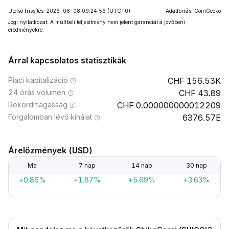
Utolsó frissítés: 2026-08-08 09:24:56
(UTC+0)
Adatforrás: CoinGecko
Jogi nyilatkozat: A múltbeli teljesítmény nem jelent garanciát a jövőbeni
eredményekre.
Árral kapcsolatos statisztikák
Piaci kapitalizáció
156.53K
24 órás volumen
43.89
Rekordmagasság
0.000000000012209
Forgalomban lévő kínálat
6376.57E
Árelőzmények (USD)
Ma
7 nap
14 nap
30 nap
+0.86%
+1.87%
+5.69%
+3.63%