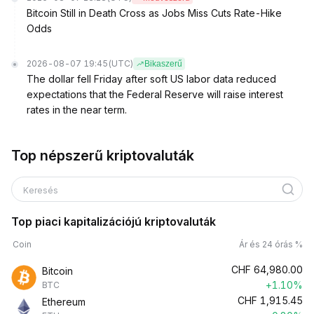
Bitcoin Still in Death Cross as Jobs Miss Cuts Rate-Hike
Odds
2026-08-07 19:45
(UTC)
Bikaszerű
The dollar fell Friday after soft US labor data reduced
expectations that the Federal Reserve will raise interest
rates in the near term.
Top népszerű kriptovaluták
Keresés
Top piaci kapitalizációjú kriptovaluták
Coin
Ár és 24 órás %
CHF
64,980.00
Bitcoin
+1.10%
BTC
CHF
1,915.45
Ethereum