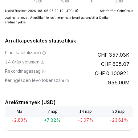
Utolsó frissítés: 2026-08-06 08:20:19
(UTC+0)
Adatforrás: CoinGecko
Jogi nyilatkozat: A múltbeli teljesítmény nem jelent garanciát a jövőbeni
eredményekre.
Árral kapcsolatos statisztikák
Piaci kapitalizáció
357.03K
24 órás volumen
605.07
Rekordmagasság
0.100921
Keringésben lévő tokenszám
956.00M
Árelőzmények (USD)
Ma
7 nap
14 nap
30 nap
-2.83%
+7.82%
-3.07%
-23.61%