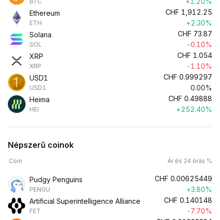
+1.20%
BTC
CHF
1,912.25
Ethereum
+2.30%
ETH
CHF
73.87
Solana
-0.10%
SOL
CHF
1.054
XRP
-1.10%
XRP
CHF
0.999297
USD1
0.00%
USD1
CHF
0.49888
Heima
+252.40%
HEI
Népszerű coinok
Coin
Ár és 24 órás %
CHF
0.00625449
Pudgy Penguins
+3.80%
PENGU
CHF
0.140148
Artificial Superintelligence Alliance
-7.70%
FET