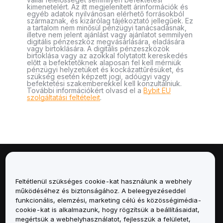
kimenetelért. Az itt megjelenített árinformációk és
egyéb adatok nyilvánosan elérhető forrásokból
származnak, és kizárólag tájékoztató jellegűek. Ez
a tartalom nem minősül pénzügyi tanácsadásnak,
illetve nem jelent ajánlást vagy ajánlatot semmilyen
digitális pénzeszköz megvásárlására, eladására
vagy birtoklására. A digitális pénzeszközök
birtoklása vagy az azokkal folytatott kereskedés
előtt a befektetőknek alaposan fel kell mérniük
pénzügyi helyzetüket és kockázattűrésüket, és
szükség esetén képzett jogi, adóügyi vagy
befektetési szakemberekkel kell konzultálniuk.
További információkért olvasd el a
Bybit EU
szolgáltatási feltételeit
.
Névjegy
Feltétlenül szükséges cookie-kat használunk a webhely
Szolgáltatások
működéséhez és biztonságához. A beleegyezéseddel
funkcionális, elemzési, marketing célú és közösségimédia-
cookie-kat is alkalmazunk, hogy rögzítsük a beállításaidat,
Támogatás
megértsük a webhelyhasználatot, fejlesszük a felületet,