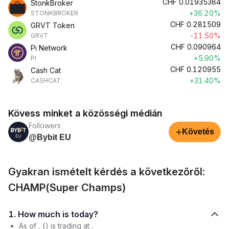
CHF
0.01935384
StonkBroker
+36.20%
STONKBROKER
CHF
0.281509
GRVT Token
-11.50%
GRVT
CHF
0.090964
Pi Network
+5.90%
PI
CHF
0.120955
Cash Cat
+31.40%
CASHCAT
Kövess minket a közösségi médián
Followers
+
Követés
@Bybit EU
Gyakran ismételt kérdés a következőről:
CHAMP(Super Champs)
1. How much is today?
As of , () is trading at .