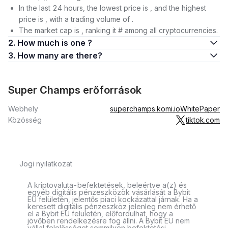
In the last 24 hours, the lowest price is , and the highest
price is , with a trading volume of .
The market cap is , ranking it # among all cryptocurrencies.
2. How much is one ?
3. How many are there?
Super Champs erőforrások
Webhely
superchamps.komi.io
WhitePaper
Közösség
tiktok.com
Jogi nyilatkozat
A kriptovaluta-befektetések, beleértve a(z) és
egyéb digitális pénzeszközök vásárlását a Bybit
EU felületén, jelentős piaci kockázattal járnak. Ha a
keresett digitális pénzeszköz jelenleg nem érhető
el a Bybit EU felületén, előfordulhat, hogy a
jövőben rendelkezésre fog állni. A Bybit EU nem
vállal felelősséget semmilyen befektetési