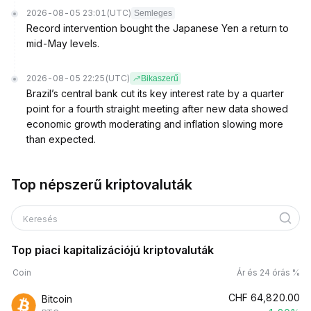
2026-08-05 23:01
(UTC)
Semleges
Record intervention bought the Japanese Yen a return to
mid-May levels.
2026-08-05 22:25
(UTC)
Bikaszerű
Brazil’s central bank cut its key interest rate by a quarter
point for a fourth straight meeting after new data showed
economic growth moderating and inflation slowing more
than expected.
Top népszerű kriptovaluták
Keresés
Top piaci kapitalizációjú kriptovaluták
Coin
Ár és 24 órás %
CHF
64,820.00
Bitcoin