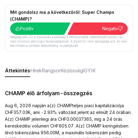
Mit gondolsz ma a következőről: Super Champs
(CHAMP)?
Pozitív
Negatív
Megjegyzés: Ez a szavazás kizárólag a felhasználók véleményét tükrözi, és
nem minősül pénzügyi tanácsadásnak. A Bybit EU nem támogatja azt, és nem
tekinthető a jövőbeli teljesítmény mutatójának.
Áttekintés
Hírek
Rangsor
Közösségi
GYIK
CHAMP élő árfolyam-összegzés
Aug 6, 2026 napján a(z) CHAMPteljes piaci kapitalizációja
CHF357.03K, ami -2.93% változást jelent az elmúlt 24 órában.
A(z) CHAMP jelenlegi ára CHF0.00037365, míg a 24 órás
kereskedési volumen CHF605.07. A(z) CHAMP keringésben
lévő tokenszáma 956.00M, a maximális tokenszám pedig