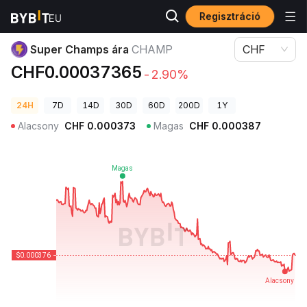
Regisztráció
Kriptovaluta árak
Super Champs ára CHAMP
Super Champs ára
CHAMP
CHF
CHF0.00037365
-2.90%
24H
7D
14D
30D
60D
200D
1Y
Alacsony
CHF
0.000373
Magas
CHF
0.000387