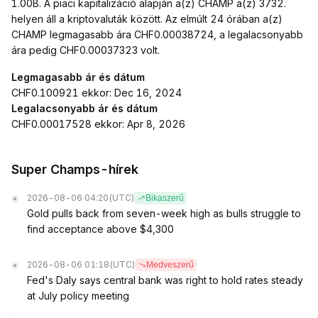
1.00B. A piaci kapitalizáció alapján a(z) CHAMP a(z) 3732.
helyen áll a kriptovaluták között. Az elmúlt 24 órában a(z)
CHAMP legmagasabb ára CHF0.00038724, a legalacsonyabb
ára pedig CHF0.00037323 volt.
Legmagasabb ár és dátum
CHF0.100921 ekkor: Dec 16, 2024
Legalacsonyabb ár és dátum
CHF0.00017528 ekkor: Apr 8, 2026
Super Champs-hírek
2026-08-06 04:20
(UTC)
Bikaszerű
Gold pulls back from seven-week high as bulls struggle to
find acceptance above $4,300
2026-08-06 01:18
(UTC)
Medveszerű
Fed's Daly says central bank was right to hold rates steady
at July policy meeting