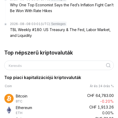
Why One Top Economist Says the Fed’s Inflation Fight Can’t
Be Won With Rate Hikes
2026-08-08 03:01
(UTC)
Semleges
TBL Weekly #180: US Treasury & The Fed, Labor Market,
and Liquidity
Top népszerű kriptovaluták
Keresés
Top piaci kapitalizációjú kriptovaluták
Coin
Ár és 24 órás %
CHF
64,783.00
Bitcoin
-0.20%
BTC
CHF
1,913.26
Ethereum
0.00%
ETH