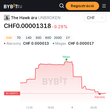
Regisztráció
Kriptovaluta árak
The Hawk ára UNBROKEN
The Hawk ára
UNBROKEN
CHF
CHF0.00001318
-9.28%
24H
7D
14D
30D
60D
200D
1Y
Alacsony
CHF
0.000013
Magas
CHF
0.000017