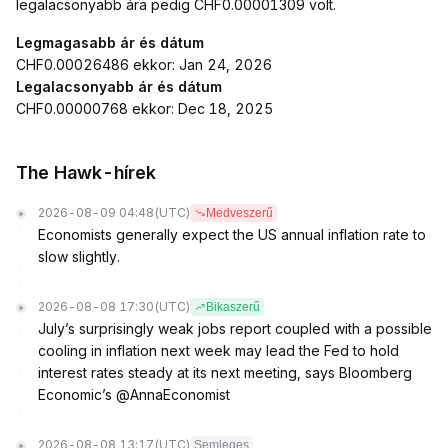
legalacsonyabb ára pedig CHF0.00001309 volt.
Legmagasabb ár és dátum
CHF0.00026486 ekkor: Jan 24, 2026
Legalacsonyabb ár és dátum
CHF0.00000768 ekkor: Dec 18, 2025
The Hawk-hírek
2026-08-09 04:48
(UTC)
Medveszerű
Economists generally expect the US annual inflation rate to
slow slightly.
2026-08-08 17:30
(UTC)
Bikaszerű
July’s surprisingly weak jobs report coupled with a possible
cooling in inflation next week may lead the Fed to hold
interest rates steady at its next meeting, says Bloomberg
Economic’s @AnnaEconomist
2026-08-08 13:17
(UTC)
Semleges