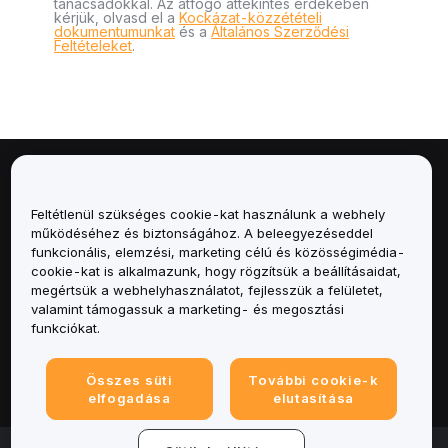
tanácsadókkal. Az átfogó áttekintés érdekében
kérjük, olvasd el a
Kockázat-közzétételi
dokumentumunkat
és a
Általános Szerződési
Feltételeket
.
Névjegy
Feltétlenül szükséges cookie-kat használunk a webhely
Szolgáltatások
működéséhez és biztonságához. A beleegyezéseddel
funkcionális, elemzési, marketing célú és közösségimédia-
cookie-kat is alkalmazunk, hogy rögzítsük a beállításaidat,
Támogatás
megértsük a webhelyhasználatot, fejlesszük a felületet,
valamint támogassuk a marketing- és megosztási
Termékek
funkciókat.
Jogi
Összes süti
További cookie-k
elfogadása
elutasítása