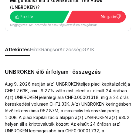
Mit gondolsz ma a következőről: The Hawk
(UNBROKEN)?
Pozitív
Negatív
Megjegyzés: Az információk csak tájékoztatásra szolgálnak.
Áttekintés
Hírek
Rangsor
Közösségi
GYIK
UNBROKEN élő árfolyam-összegzés
Aug 9, 2026 napján a(z) UNBROKENteljes piaci kapitalizációja
CHF12.63K, ami -9.27% változást jelent az elmúlt 24 órában.
A(z) UNBROKEN jelenlegi ára CHF0.00001318, míg a 24 órás
kereskedési volumen CHF1.33K. A(z) UNBROKEN keringésben
lévő tokenszáma 957.87M, a maximális tokenszám pedig
1.00B. A piaci kapitalizáció alapján a(z) UNBROKEN a(z) 9302.
helyen áll a kriptovaluták között. Az elmúlt 24 órában a(z)
UNBROKEN legmagasabb ára CHF0.00001732, a