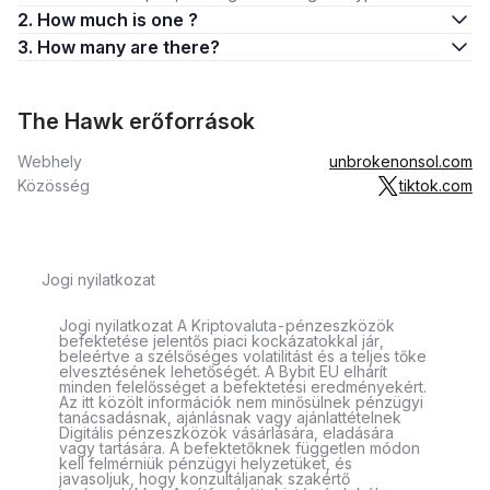
2. How much is one ?
3. How many are there?
The Hawk erőforrások
Webhely
unbrokenonsol.com
Közösség
tiktok.com
Jogi nyilatkozat
Jogi nyilatkozat A Kriptovaluta-pénzeszközök
befektetése jelentős piaci kockázatokkal jár,
beleértve a szélsőséges volatilitást és a teljes tőke
elvesztésének lehetőségét. A Bybit EU elhárít
minden felelősséget a befektetési eredményekért.
Az itt közölt információk nem minősülnek pénzügyi
tanácsadásnak, ajánlásnak vagy ajánlattételnek
Digitális pénzeszközök vásárlására, eladására
vagy tartására. A befektetőknek független módon
kell felmérniük pénzügyi helyzetüket, és
javasoljuk, hogy konzultáljanak szakértő