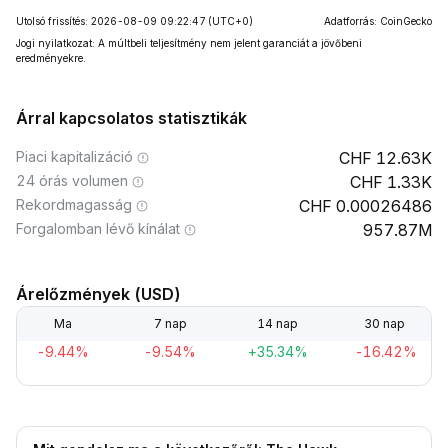
Utolsó frissítés: 2026-08-09 09:22:47
(UTC+0)
Adatforrás: CoinGecko
Jogi nyilatkozat: A múltbeli teljesítmény nem jelent garanciát a jövőbeni
eredményekre.
Árral kapcsolatos statisztikák
Piaci kapitalizáció
12.63K
24 órás volumen
1.33K
Rekordmagasság
0.00026486
Forgalomban lévő kínálat
957.87M
Árelőzmények (USD)
Ma
7 nap
14 nap
30 nap
-9.44%
-9.54%
+35.34%
-16.42%