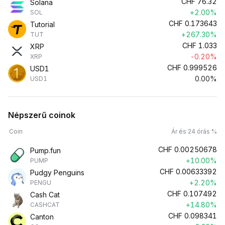
CHF
76.32
Solana
+2.00%
SOL
CHF
0.173643
Tutorial
+267.30%
TUT
CHF
1.033
XRP
-0.20%
XRP
CHF
0.999526
USD1
0.00%
USD1
Népszerű coinok
Coin
Ár és 24 órás %
CHF
0.00250678
Pump.fun
+10.00%
PUMP
CHF
0.00633392
Pudgy Penguins
+2.20%
PENGU
CHF
0.107492
Cash Cat
+14.80%
CASHCAT
CHF
0.098341
Canton