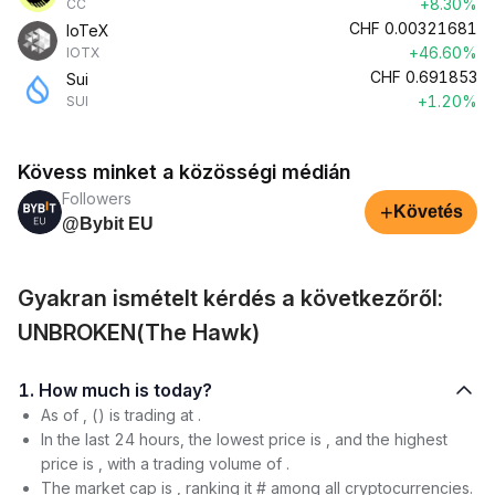
+8.30%
CC
CHF
0.00321681
IoTeX
+46.60%
IOTX
CHF
0.691853
Sui
+1.20%
SUI
Kövess minket a közösségi médián
Followers
+
Követés
@Bybit EU
Gyakran ismételt kérdés a következőről:
UNBROKEN(The Hawk)
1. How much is today?
As of , () is trading at .
In the last 24 hours, the lowest price is , and the highest
price is , with a trading volume of .
The market cap is , ranking it # among all cryptocurrencies.