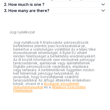
2. How much is one ?
3. How many are there?
Jogi nyilatkozat
Jogi nyilatkozat A Kriptovaluta-pénzeszközök
befektetése jelentős piaci kockázatokkal jár,
beleértve a szélsőséges volatilitást és a teljes tőke
elvesztésének lehetőségét. A Bybit EU elhárít
minden felelősséget a befektetési eredményekért.
Az itt közölt információk nem minősülnek pénzügyi
tanácsadásnak, ajánlásnak vagy ajánlattételnek
Digitális pénzeszközök vásárlására, eladására
vagy tartására. A befektetőknek független módon
kell felmérniük pénzügyi helyzetüket, és
javasoljuk, hogy konzultáljanak szakértő
tanácsadókkal. Az átfogó áttekintés érdekében
kérjük, olvasd el a
Kockázat-közzétételi
dokumentumunkat
és a
Általános Szerződési
Feltételeket
.