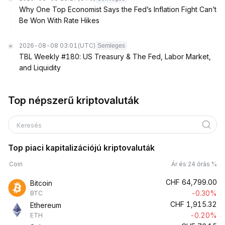
Why One Top Economist Says the Fed’s Inflation Fight Can’t
Be Won With Rate Hikes
2026-08-08 03:01
(UTC)
Semleges
TBL Weekly #180: US Treasury & The Fed, Labor Market,
and Liquidity
Top népszerű kriptovaluták
Keresés
Top piaci kapitalizációjú kriptovaluták
Coin
Ár és 24 órás %
CHF
64,799.00
Bitcoin
-0.30%
BTC
CHF
1,915.32
Ethereum
-0.20%
ETH