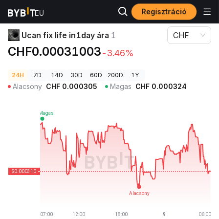
Regisztráció
Kriptovaluta árak
Ucan fix life in1day ára 1
Ucan fix life in1day ára
1
CHF
CHF0.00031003
-3.46%
24H
7D
14D
30D
60D
200D
1Y
Alacsony
CHF
0.000305
Magas
CHF
0.000324