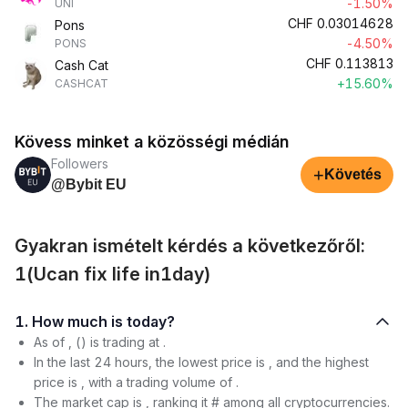
-1.50%
UNI
CHF
0.03014628
Pons
-4.50%
PONS
CHF
0.113813
Cash Cat
+15.60%
CASHCAT
Kövess minket a közösségi médián
Followers
+
Követés
@Bybit EU
Gyakran ismételt kérdés a következőről:
1(Ucan fix life in1day)
1. How much is today?
As of , () is trading at .
In the last 24 hours, the lowest price is , and the highest
price is , with a trading volume of .
The market cap is , ranking it # among all cryptocurrencies.