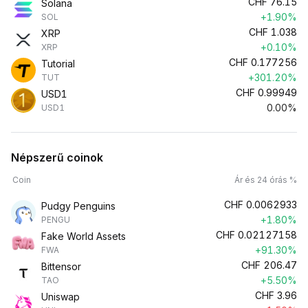
CHF
76.15
Solana
+1.90%
SOL
CHF
1.038
XRP
+0.10%
XRP
CHF
0.177256
Tutorial
+301.20%
TUT
CHF
0.99949
USD1
0.00%
USD1
Népszerű coinok
Coin
Ár és 24 órás %
CHF
0.0062933
Pudgy Penguins
+1.80%
PENGU
CHF
0.02127158
Fake World Assets
+91.30%
FWA
CHF
206.47
Bittensor
+5.50%
TAO
CHF
3.96
Uniswap