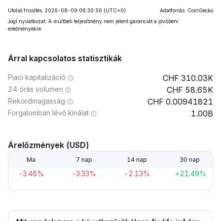
Utolsó frissítés: 2026-08-09 06:30:56
(UTC+0)
Adatforrás: CoinGecko
Jogi nyilatkozat: A múltbeli teljesítmény nem jelent garanciát a jövőbeni
eredményekre.
Árral kapcsolatos statisztikák
Piaci kapitalizáció
310.03K
24 órás volumen
58.65K
Rekordmagasság
0.00941821
Forgalomban lévő kínálat
1.00B
Árelőzmények (USD)
Ma
7 nap
14 nap
30 nap
-3.46%
-3.33%
-2.13%
+21.49%