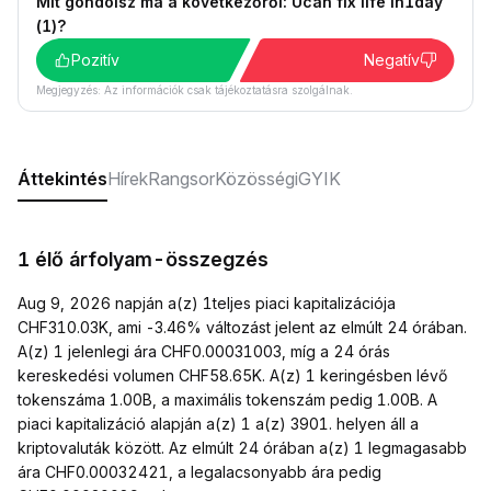
Mit gondolsz ma a következőről: Ucan fix life in1day
(1)?
Pozitív
Negatív
Megjegyzés: Az információk csak tájékoztatásra szolgálnak.
Áttekintés
Hírek
Rangsor
Közösségi
GYIK
1 élő árfolyam-összegzés
Aug 9, 2026 napján a(z) 1teljes piaci kapitalizációja
CHF310.03K, ami -3.46% változást jelent az elmúlt 24 órában.
A(z) 1 jelenlegi ára CHF0.00031003, míg a 24 órás
kereskedési volumen CHF58.65K. A(z) 1 keringésben lévő
tokenszáma 1.00B, a maximális tokenszám pedig 1.00B. A
piaci kapitalizáció alapján a(z) 1 a(z) 3901. helyen áll a
kriptovaluták között. Az elmúlt 24 órában a(z) 1 legmagasabb
ára CHF0.00032421, a legalacsonyabb ára pedig