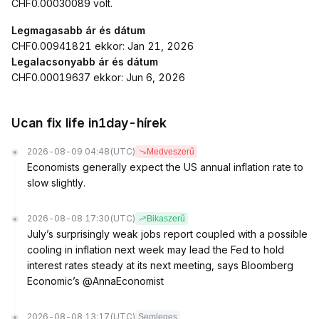
CHF0.00030089 volt.
Legmagasabb ár és dátum
CHF0.00941821 ekkor: Jan 21, 2026
Legalacsonyabb ár és dátum
CHF0.00019637 ekkor: Jun 6, 2026
Ucan fix life in1day-hírek
2026-08-09 04:48
(UTC)
Medveszerű
Economists generally expect the US annual inflation rate to
slow slightly.
2026-08-08 17:30
(UTC)
Bikaszerű
July’s surprisingly weak jobs report coupled with a possible
cooling in inflation next week may lead the Fed to hold
interest rates steady at its next meeting, says Bloomberg
Economic’s @AnnaEconomist
2026-08-08 13:17
(UTC)
Semleges