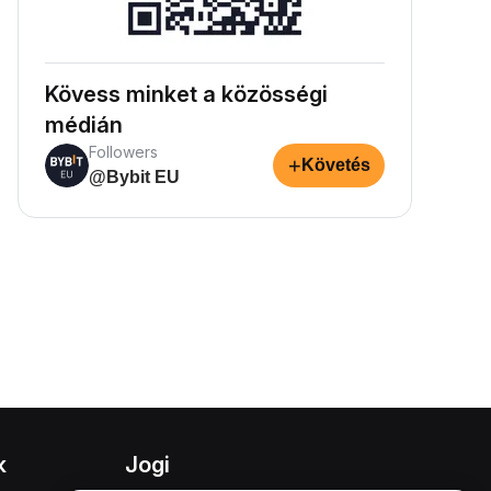
Kövess minket a közösségi
médián
Followers
+
Követés
@Bybit EU
k
Jogi