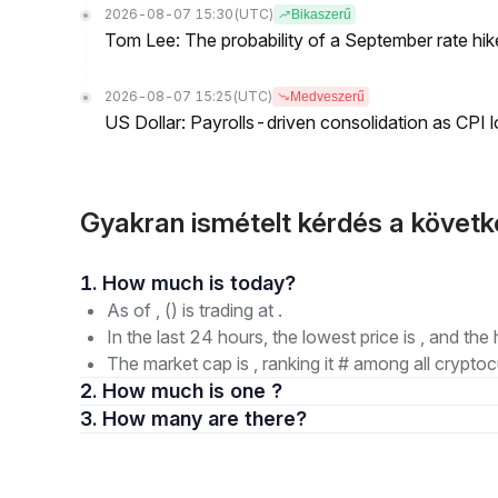
2026-08-07 15:30
(UTC)
Bikaszerű
Tom Lee: The probability of a September rate hi
2026-08-07 15:25
(UTC)
Medveszerű
US Dollar: Payrolls-driven consolidation as CPI 
Gyakran ismételt kérdés a követ
1. How much is today?
As of , () is trading at .
In the last 24 hours, the lowest price is , and the 
The market cap is , ranking it # among all cryptoc
2. How much is one ?
3. How many are there?