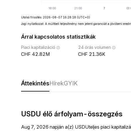
Utolsó frissítés: 2026-08-07 16:28:18
(UTC+0)
Jogi nyilatkozat: A múltbeli teljesítmény nem jelent garanciát a jövőbeni ered
Árral kapcsolatos statisztikák
Piaci kapitalizáció
24 órás volumen
42.82M
21.36K
Áttekintés
Hírek
GYIK
USDU élő árfolyam-összegzés
Aug 7, 2026 napján a(z) USDUteljes piaci kapitali