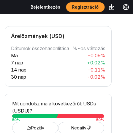
Regisztráció
Bejelentkezés
Árelőzmények (USD)
Dátumok összehasonlítása
%-os változás
Ma
-0.09%
7 nap
+0.02%
14 nap
-0.11%
30 nap
-0.02%
Mit gondolsz ma a következőről: USDu
(USDU)?
50
%
50
%
Pozitív
Negatív