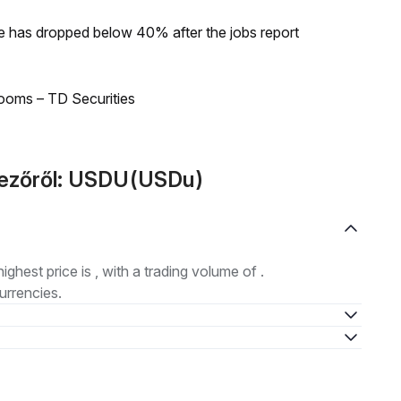
ke has dropped below 40% after the jobs report
looms – TD Securities
kezőről: USDU(USDu)
highest price is , with a trading volume of .
urrencies.