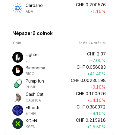
CHF
0.200576
Cardano
-1.10%
ADA
Népszerű coinok
Coin
Ár és 24 órás %
CHF
2.37
Lighter
+7.00%
LIT
CHF
0.056083
Biconomy
+41.40%
BICO
CHF
0.00230198
Pump.fun
-0.10%
PUMP
CHF
0.100926
Cash Cat
-14.10%
CASHCAT
CHF
0.380372
Ether.fi
+6.10%
ETHFI
CHF
0.215918
KGeN
+15.50%
KGEN