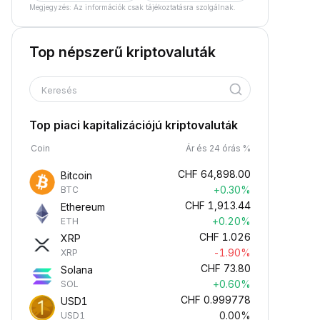
Megjegyzés: Az információk csak tájékoztatásra szolgálnak.
Top népszerű kriptovaluták
Keresés
Top piaci kapitalizációjú kriptovaluták
Coin
Ár és 24 órás %
CHF
64,898.00
Bitcoin
+0.30%
BTC
CHF
1,913.44
Ethereum
+0.20%
ETH
CHF
1.026
XRP
-1.90%
XRP
CHF
73.80
Solana
+0.60%
SOL
CHF
0.999778
USD1
0.00%
USD1