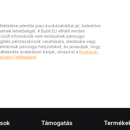
ektetése jelentős piaci kockázatokkal jár, beleértve
tésének lehetőségét. A Bybit EU elhárít minden
 közölt információk nem minősülnek pénzügyi
igitális pénzeszközök vásárlására, eladására vagy
felmérniük pénzügyi helyzetüket, és javasoljuk, hogy
 áttekintés érdekében kérjük, olvasd el a
Kockázat-
ződési Feltételeket
.
ások
Támogatás
Terméke