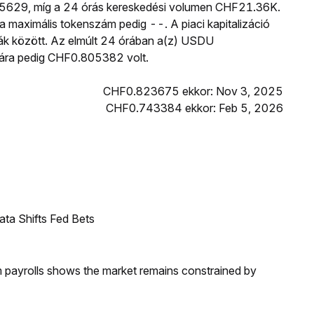
805629, míg a 24 órás kereskedési volumen CHF21.36K.
maximális tokenszám pedig --. A piaci kapitalizáció
uták között. Az elmúlt 24 órában a(z) USDU
ára pedig CHF0.805382 volt.
CHF0.823675 ekkor: Nov 3, 2025
CHF0.743384 ekkor: Feb 5, 2026
ata Shifts Fed Bets
m payrolls shows the market remains constrained by