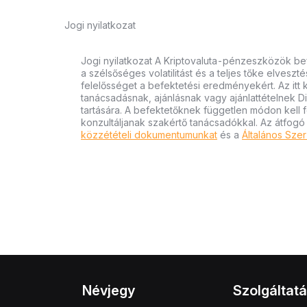
Jogi nyilatkozat
Jogi nyilatkozat A Kriptovaluta-pénzeszközök bef
a szélsőséges volatilitást és a teljes tőke elvesz
felelősséget a befektetési eredményekért. Az itt
tanácsadásnak, ajánlásnak vagy ajánlattételnek D
tartására. A befektetőknek független módon kell 
konzultáljanak szakértő tanácsadókkal. Az átfogó
közzétételi dokumentumunkat
és a
Általános Szer
Névjegy
Szolgáltat