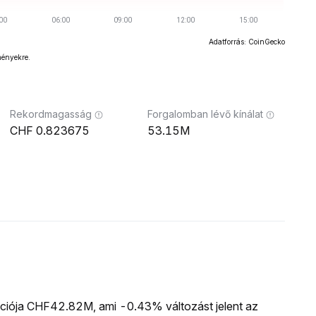
Adatforrás: CoinGecko
ményekre.
Rekordmagasság
Forgalomban lévő kínálat
0.823675
53.15M
zációja CHF42.82M, ami -0.43% változást jelent az