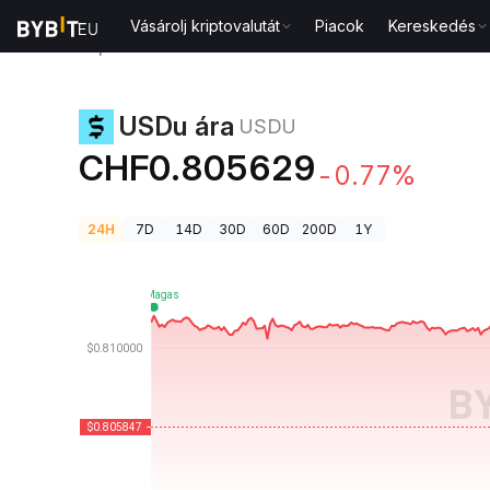
Vásárolj kriptovalutát
Piacok
Kereskedés
Kriptovaluta árak
USDu ára USDU
USDu ára
USDU
CHF0.805629
-0.77%
24H
7D
14D
30D
60D
200D
1Y