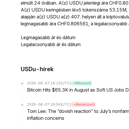
elmúlt 24 órában. A(z) USDU jelenlegi ára CHF0.
A(z) USDU keringésben lévő tokenszáma 53.15M, a 
alapján a(z) USDU a(z) 407. helyen áll a kriptoval
legmagasabb ára CHF0.806561, a legalacsonyabb 
Legmagasabb ár és dátum
Legalacsonyabb ár és dátum
USDu-hírek
2026-08-07 16:13
(UTC)
Bikaszerű
Bitcoin Hits $65.3K in August as Soft US Jobs D
2026-08-07 16:04
(UTC)
Medveszerű
Tom Lee: The “dovish reaction” to July’s nonfar
inflation concerns