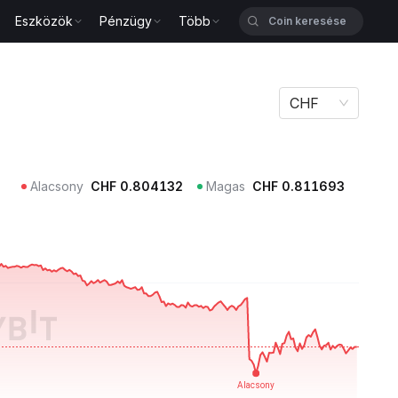
Eszközök
Pénzügy
Több
CHF
Alacsony
CHF
0.804132
Magas
CHF
0.811693