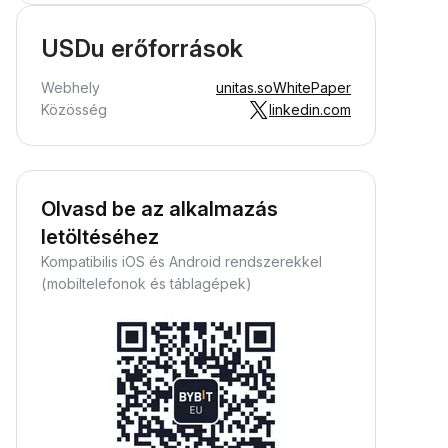
USDu erőforrások
Webhely
unitas.so
WhitePaper
Közösség
linkedin.com
Olvasd be az alkalmazás
letöltéséhez
Kompatibilis iOS és Android rendszerekkel
(mobiltelefonok és táblagépek)