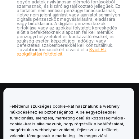
egyéb adatok nyilvánosan elérhető forrásokból
származnak, és kizárólag tájékoztató jellegűek. Ez
a tartalom nem minősül pénzügyi tanácsadásnak,
illetve nem jelent ajánlást vagy ajánlatot semmilyen
digitális pénzeszköz megvásárlására, eladására
vagy birtoklására. A digitális pénzeszközök
birtoklása vagy az azokkal folytatott kereskedés
előtt a befektetőknek alaposan fel kell mérniük
pénzügyi helyzetüket és kockázattűrésüket, és
szükség esetén képzett jogi, adóügyi vagy
befektetési szakemberekkel kell konzultálniuk.
További információkért olvasd el a
Bybit EU
szolgáltatási feltételeit
.
Névjegy
Feltétlenül szükséges cookie-kat használunk a webhely
Szolgáltatások
működéséhez és biztonságához. A beleegyezéseddel
funkcionális, elemzési, marketing célú és közösségimédia-
cookie-kat is alkalmazunk, hogy rögzítsük a beállításaidat,
Támogatás
megértsük a webhelyhasználatot, fejlesszük a felületet,
valamint támogassuk a marketing- és megosztási