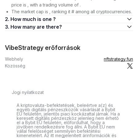
price is , with a trading volume of .
The market cap is , ranking it # among all cryptocurrencies.
2. How much is one ?
3. How many are there?
VibeStrategy erőforrások
Webhely
nftstrategy.fun
Közösség
Jogi nyilatkozat
A kriptovaluta-befektetések, beleértve a(z) és
egyéb digitális pénzeszközök vásárlását a Bybit
EU felületén, jelentős piaci kockázattal járnak. Ha a
keresett digitális pénzeszköz jelenleg nem érhető
el a Bybit EU felületén, előfordulhat, hogy a
jövőben rendelkezésre fog állni. A Bybit EU nem
vállal felelősséget semmilyen befektetési
kimenetelért. Az itt megjelenített árinformációk és