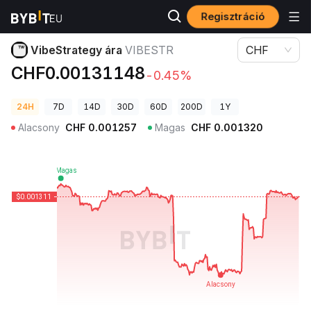
Regisztráció
Kriptovaluta árak
VibeStrategy ára VIBESTR
VibeStrategy ára
VIBESTR
CHF
CHF0.00131148
-0.45%
24H
7D
14D
30D
60D
200D
1Y
Alacsony
CHF
0.001257
Magas
CHF
0.001320