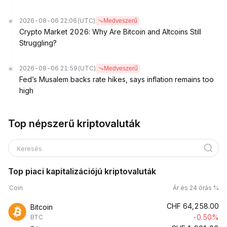
2026-08-06 22:06
(UTC)
Medveszerű
Crypto Market 2026: Why Are Bitcoin and Altcoins Still
Struggling?
2026-08-06 21:59
(UTC)
Medveszerű
Fed’s Musalem backs rate hikes, says inflation remains too
high
Top népszerű kriptovaluták
Keresés
Top piaci kapitalizációjú kriptovaluták
Coin
Ár és 24 órás %
CHF
64,258.00
Bitcoin
-0.50%
BTC