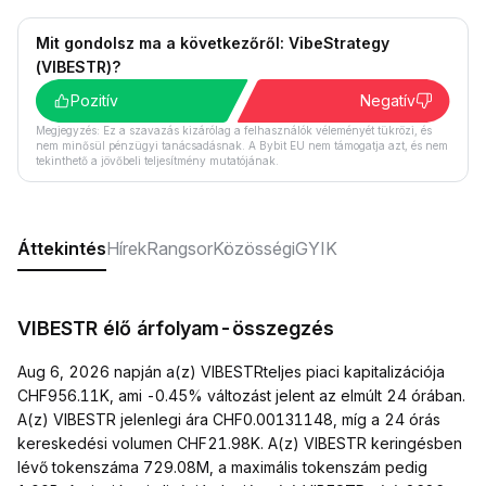
Mit gondolsz ma a következőről: VibeStrategy
(VIBESTR)?
Pozitív
Negatív
Megjegyzés: Ez a szavazás kizárólag a felhasználók véleményét tükrözi, és
nem minősül pénzügyi tanácsadásnak. A Bybit EU nem támogatja azt, és nem
tekinthető a jövőbeli teljesítmény mutatójának.
Áttekintés
Hírek
Rangsor
Közösségi
GYIK
VIBESTR élő árfolyam-összegzés
Aug 6, 2026 napján a(z) VIBESTRteljes piaci kapitalizációja
CHF956.11K, ami -0.45% változást jelent az elmúlt 24 órában.
A(z) VIBESTR jelenlegi ára CHF0.00131148, míg a 24 órás
kereskedési volumen CHF21.98K. A(z) VIBESTR keringésben
lévő tokenszáma 729.08M, a maximális tokenszám pedig