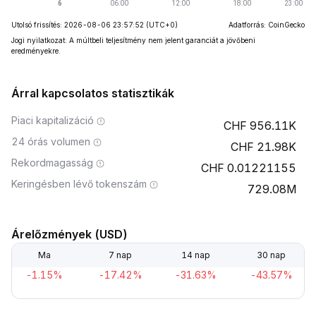
Utolsó frissítés: 2026-08-06 23:57:52
(UTC+0)
Adatforrás: CoinGecko
Jogi nyilatkozat: A múltbeli teljesítmény nem jelent garanciát a jövőbeni
eredményekre.
Árral kapcsolatos statisztikák
Piaci kapitalizáció
956.11K
24 órás volumen
21.98K
Rekordmagasság
0.01221155
Keringésben lévő tokenszám
729.08M
Árelőzmények (USD)
Ma
7 nap
14 nap
30 nap
-1.15%
-17.42%
-31.63%
-43.57%