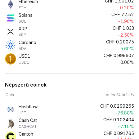
CHF
1,901.02
Ethereum
-0.20%
ETH
CHF
72.52
Solana
-1.90%
SOL
CHF
1.033
XRP
-2.50%
XRP
CHF
0.20075
Cardano
+5.60%
ADA
CHF
0.999607
USD1
0.00%
USD1
Népszerű coinok
Coin
Ár és 24 órás %
CHF
0.0299265
Hashflow
+76.80%
HFT
CHF
0.102404
Cash Cat
+7.10%
CASHCAT
CHF
0.091765
Canton