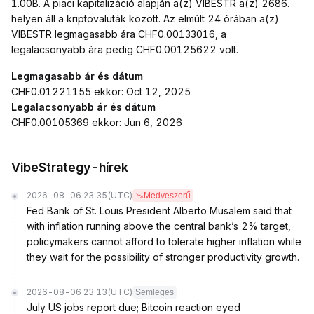
1.00B. A piaci kapitalizáció alapján a(z) VIBESTR a(z) 2686.
helyen áll a kriptovaluták között. Az elmúlt 24 órában a(z)
VIBESTR legmagasabb ára CHF0.00133016, a
legalacsonyabb ára pedig CHF0.00125622 volt.
Legmagasabb ár és dátum
CHF0.01221155 ekkor: Oct 12, 2025
Legalacsonyabb ár és dátum
CHF0.00105369 ekkor: Jun 6, 2026
VibeStrategy-hírek
2026-08-06 23:35
(UTC)
Medveszerű
Fed Bank of St. Louis President Alberto Musalem said that
with inflation running above the central bank’s 2% target,
policymakers cannot afford to tolerate higher inflation while
they wait for the possibility of stronger productivity growth.
2026-08-06 23:13
(UTC)
Semleges
July US jobs report due; Bitcoin reaction eyed