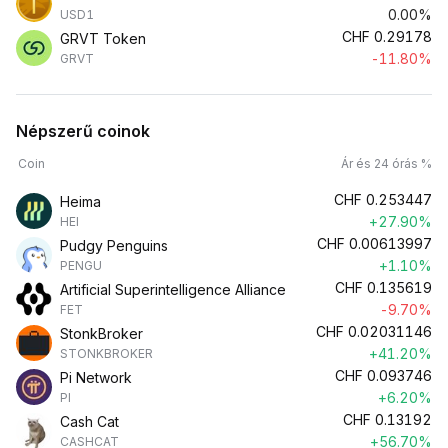
0.00%
USD1
CHF
0.29178
GRVT Token
-11.80%
GRVT
Népszerű coinok
Coin
Ár és 24 órás %
CHF
0.253447
Heima
+27.90%
HEI
CHF
0.00613997
Pudgy Penguins
+1.10%
PENGU
CHF
0.135619
Artificial Superintelligence Alliance
-9.70%
FET
CHF
0.02031146
StonkBroker
+41.20%
STONKBROKER
CHF
0.093746
Pi Network
+6.20%
PI
CHF
0.13192
Cash Cat
+56.70%
CASHCAT