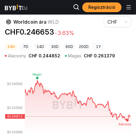
Regisztráció
Kriptovaluta árak
Worldcoin ára WLD
Worldcoin ára
WLD
CHF
CHF0.246653
-3.63%
24H
7D
14D
30D
60D
200D
1Y
Alacsony
CHF
0.244852
Magas
CHF
0.261379