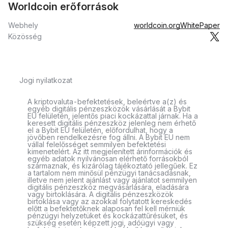
Worldcoin erőforrások
Webhely
worldcoin.org
WhitePaper
Közösség
Jogi nyilatkozat
A kriptovaluta-befektetések, beleértve a(z) és
egyéb digitális pénzeszközök vásárlását a Bybit
EU felületén, jelentős piaci kockázattal járnak. Ha a
keresett digitális pénzeszköz jelenleg nem érhető
el a Bybit EU felületén, előfordulhat, hogy a
jövőben rendelkezésre fog állni. A Bybit EU nem
vállal felelősséget semmilyen befektetési
kimenetelért. Az itt megjelenített árinformációk és
egyéb adatok nyilvánosan elérhető forrásokból
származnak, és kizárólag tájékoztató jellegűek. Ez
a tartalom nem minősül pénzügyi tanácsadásnak,
illetve nem jelent ajánlást vagy ajánlatot semmilyen
digitális pénzeszköz megvásárlására, eladására
vagy birtoklására. A digitális pénzeszközök
birtoklása vagy az azokkal folytatott kereskedés
előtt a befektetőknek alaposan fel kell mérniük
pénzügyi helyzetüket és kockázattűrésüket, és
szükség esetén képzett jogi, adóügyi vagy