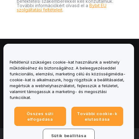
befektetési szakemberekkel kell konzultálniuk.
További információkért olvasd el a
Bybit EU
szolgáltatási feltételeit
.
Névjegy
Feltétlenül szükséges cookie-kat használunk a webhely
Szolgáltatások
működéséhez és biztonságához. A beleegyezéseddel
funkcionális, elemzési, marketing célú és közösségimédia-
cookie-kat is alkalmazunk, hogy rögzítsük a beállításaidat,
Támogatás
megértsük a webhelyhasználatot, fejlesszük a felületet,
valamint támogassuk a marketing- és megosztási
Termékek
funkciókat.
Jogi
Összes süti
További cookie-k
elfogadása
elutasítása
© 2025-2026 Bybit.eu. All rights reserved.
Sütik beállítása