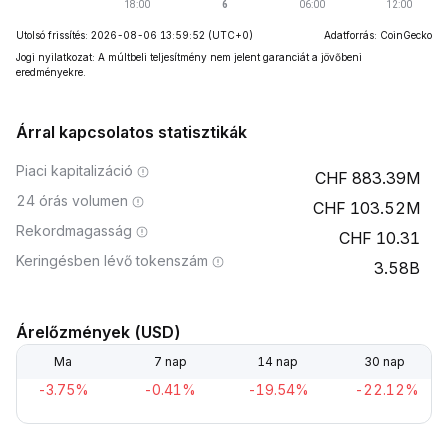
Utolsó frissítés: 2026-08-06 13:59:52
(UTC+0)
Adatforrás: CoinGecko
Jogi nyilatkozat: A múltbeli teljesítmény nem jelent garanciát a jövőbeni
eredményekre.
Árral kapcsolatos statisztikák
Piaci kapitalizáció
883.39M
24 órás volumen
103.52M
Rekordmagasság
10.31
Keringésben lévő tokenszám
3.58B
Árelőzmények (USD)
Ma
7 nap
14 nap
30 nap
-3.75%
-0.41%
-19.54%
-22.12%