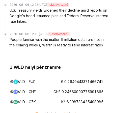
2026-08-06 12:22
(UTC)
Medveszerű
U.S. Treasury yields widened their decline amid reports on
Google's bond issuance plan and Federal Reserve interest
rate hikes.
2026-08-06 12:18
(UTC)
Medveszerű
People familiar with the matter: If inflation data runs hot in
the coming weeks, Warsh is ready to raise interest rates.
1 WLD helyi pénznemre
WLD – EUR
€ 0.2640443371466741
WLD – CHF
CHF 0.24660990775991665
WLD – CZK
Kč 6.398738425498985