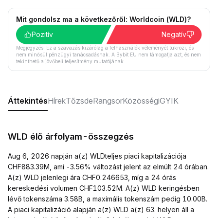
Mit gondolsz ma a következőről: Worldcoin (WLD)?
Pozitív
Negatív
Megjegyzés: Ez a szavazás kizárólag a felhasználók véleményét tükrözi, és
nem minősül pénzügyi tanácsadásnak. A Bybit EU nem támogatja azt, és nem
tekinthető a jövőbeli teljesítmény mutatójának.
Áttekintés
Hírek
Tőzsde
Rangsor
Közösségi
GYIK
WLD élő árfolyam-összegzés
Aug 6, 2026 napján a(z) WLDteljes piaci kapitalizációja
CHF883.39M, ami -3.56% változást jelent az elmúlt 24 órában.
A(z) WLD jelenlegi ára CHF0.246653, míg a 24 órás
kereskedési volumen CHF103.52M. A(z) WLD keringésben
lévő tokenszáma 3.58B, a maximális tokenszám pedig 10.00B.
A piaci kapitalizáció alapján a(z) WLD a(z) 63. helyen áll a