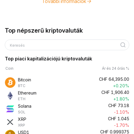
További információk
Top népszerű kriptovaluták
Keresés
Top piaci kapitalizációjú kriptovaluták
Coin
Ár és 24 órás %
CHF
64,395.00
Bitcoin
+0.20%
BTC
CHF
1,906.40
Ethereum
+1.80%
ETH
CHF
73.18
Solana
-1.10%
SOL
CHF
1.045
XRP
-1.70%
XRP
CHF
0.999375
USD1