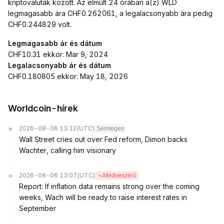
kriptovaluták között. Az elmúlt 24 órában a(z) WLD
legmagasabb ára CHF0.262061, a legalacsonyabb ára pedig
CHF0.244829 volt.
Legmagasabb ár és dátum
CHF10.31 ekkor: Mar 9, 2024
Legalacsonyabb ár és dátum
CHF0.180805 ekkor: May 18, 2026
Worldcoin-hírek
2026-08-06 13:12
(UTC)
Semleges
Wall Street cries out over Fed reform, Dimon backs
Wachter, calling him visionary
2026-08-06 13:07
(UTC)
Medveszerű
Report: If inflation data remains strong over the coming
weeks, Wach will be ready to raise interest rates in
September