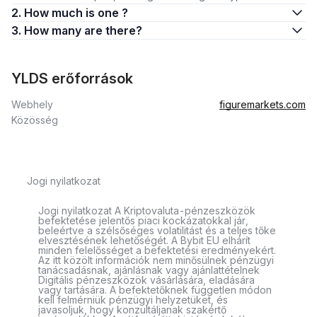
2. How much is one ?
3. How many are there?
YLDS erőforrások
Webhely
figuremarkets.com
Közösség
Jogi nyilatkozat
Jogi nyilatkozat A Kriptovaluta-pénzeszközök
befektetése jelentős piaci kockázatokkal jár,
beleértve a szélsőséges volatilitást és a teljes tőke
elvesztésének lehetőségét. A Bybit EU elhárít
minden felelősséget a befektetési eredményekért.
Az itt közölt információk nem minősülnek pénzügyi
tanácsadásnak, ajánlásnak vagy ajánlattételnek
Digitális pénzeszközök vásárlására, eladására
vagy tartására. A befektetőknek független módon
kell felmérniük pénzügyi helyzetüket, és
javasoljuk, hogy konzultáljanak szakértő