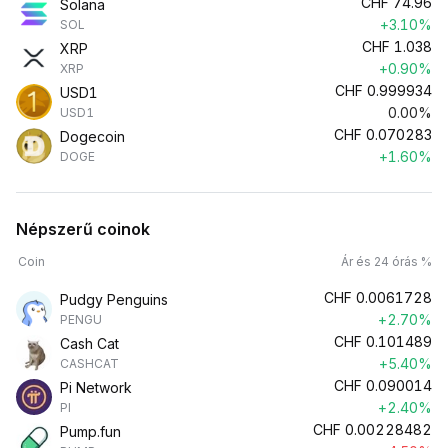
CHF
74.96
Solana
+3.10%
SOL
CHF
1.038
XRP
+0.90%
XRP
CHF
0.999934
USD1
0.00%
USD1
CHF
0.070283
Dogecoin
+1.60%
DOGE
Népszerű coinok
Coin
Ár és 24 órás %
CHF
0.0061728
Pudgy Penguins
+2.70%
PENGU
CHF
0.101489
Cash Cat
+5.40%
CASHCAT
CHF
0.090014
Pi Network
+2.40%
PI
CHF
0.00228482
Pump.fun