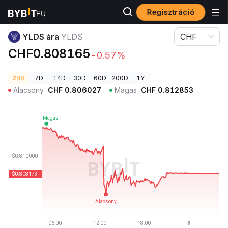
Regisztráció
Kriptovaluta árak
YLDS ára YLDS
YLDS ára
YLDS
CHF
CHF0.808165
-0.57%
24H
7D
14D
30D
60D
200D
1Y
Alacsony
CHF
0.806027
Magas
CHF
0.812853