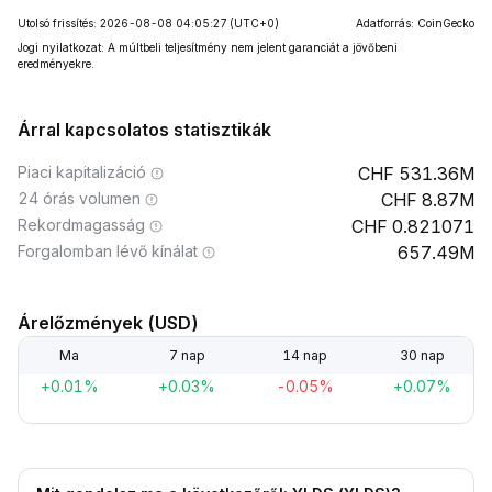
Utolsó frissítés: 2026-08-08 04:05:27
(UTC+0)
Adatforrás: CoinGecko
Jogi nyilatkozat: A múltbeli teljesítmény nem jelent garanciát a jövőbeni
eredményekre.
Árral kapcsolatos statisztikák
Piaci kapitalizáció
531.36M
24 órás volumen
8.87M
Rekordmagasság
0.821071
Forgalomban lévő kínálat
657.49M
Árelőzmények (USD)
Ma
7 nap
14 nap
30 nap
+0.01%
+0.03%
-0.05%
+0.07%