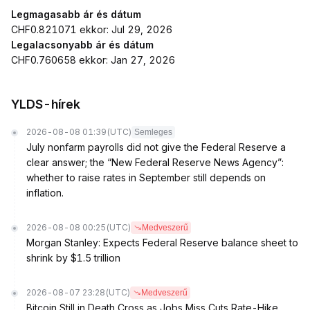
Legmagasabb ár és dátum
CHF0.821071 ekkor: Jul 29, 2026
Legalacsonyabb ár és dátum
CHF0.760658 ekkor: Jan 27, 2026
YLDS-hírek
2026-08-08 01:39
(UTC)
Semleges
July nonfarm payrolls did not give the Federal Reserve a
clear answer; the “New Federal Reserve News Agency”:
whether to raise rates in September still depends on
inflation.
2026-08-08 00:25
(UTC)
Medveszerű
Morgan Stanley: Expects Federal Reserve balance sheet to
shrink by $1.5 trillion
2026-08-07 23:28
(UTC)
Medveszerű
Bitcoin Still in Death Cross as Jobs Miss Cuts Rate-Hike