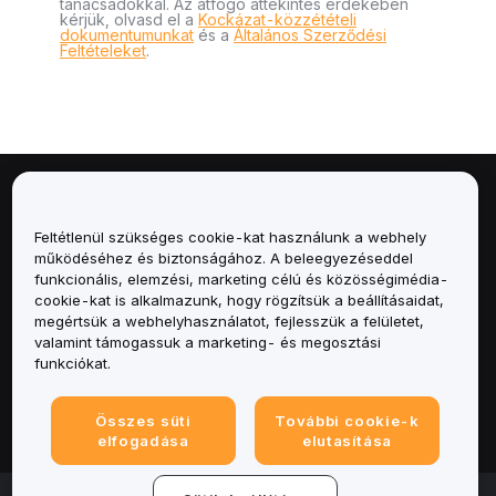
tanácsadókkal. Az átfogó áttekintés érdekében
kérjük, olvasd el a
Kockázat-közzétételi
dokumentumunkat
és a
Általános Szerződési
Feltételeket
.
Névjegy
Feltétlenül szükséges cookie-kat használunk a webhely
Szolgáltatások
működéséhez és biztonságához. A beleegyezéseddel
funkcionális, elemzési, marketing célú és közösségimédia-
cookie-kat is alkalmazunk, hogy rögzítsük a beállításaidat,
Támogatás
megértsük a webhelyhasználatot, fejlesszük a felületet,
valamint támogassuk a marketing- és megosztási
Termékek
funkciókat.
Jogi
Összes süti
További cookie-k
elfogadása
elutasítása