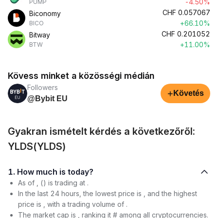
-4.50%
PUMP
CHF
0.057067
Biconomy
+66.10%
BICO
CHF
0.201052
Bitway
+11.00%
BTW
Kövess minket a közösségi médián
Followers
+
Követés
@Bybit EU
Gyakran ismételt kérdés a következőről:
YLDS(YLDS)
1. How much is today?
As of , () is trading at .
In the last 24 hours, the lowest price is , and the highest
price is , with a trading volume of .
The market cap is , ranking it # among all cryptocurrencies.