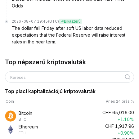
Odds
2026-08-07 19:45
(UTC)
Bikaszerű
The dollar fell Friday after soft US labor data reduced
expectations that the Federal Reserve will raise interest
rates in the near term.
Top népszerű kriptovaluták
Keresés
Top piaci kapitalizációjú kriptovaluták
Coin
Ár és 24 órás %
CHF
65,016.00
Bitcoin
+1.10%
BTC
CHF
1,917.96
Ethereum
+0.90%
ETH