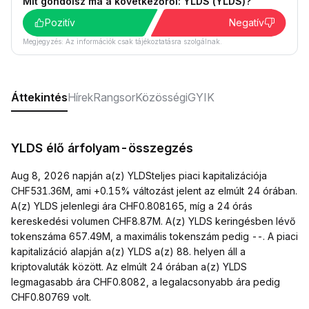
Mit gondolsz ma a következőről: YLDS (YLDS)?
Pozitív
Negatív
Megjegyzés: Az információk csak tájékoztatásra szolgálnak.
Áttekintés
Hírek
Rangsor
Közösségi
GYIK
YLDS élő árfolyam-összegzés
Aug 8, 2026 napján a(z) YLDSteljes piaci kapitalizációja
CHF531.36M, ami +0.15% változást jelent az elmúlt 24 órában.
A(z) YLDS jelenlegi ára CHF0.808165, míg a 24 órás
kereskedési volumen CHF8.87M. A(z) YLDS keringésben lévő
tokenszáma 657.49M, a maximális tokenszám pedig --. A piaci
kapitalizáció alapján a(z) YLDS a(z) 88. helyen áll a
kriptovaluták között. Az elmúlt 24 órában a(z) YLDS
legmagasabb ára CHF0.8082, a legalacsonyabb ára pedig
CHF0.80769 volt.