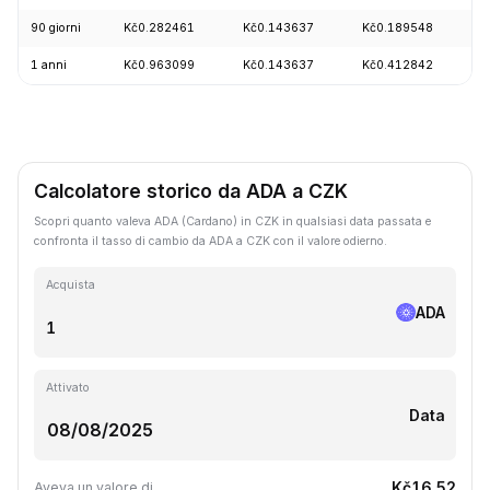
90 giorni
Kč0.282461
Kč0.143637
Kč0.189548
+
1 anni
Kč0.963099
Kč0.143637
Kč0.412842
-
Calcolatore storico da ADA a CZK
Scopri quanto valeva ADA (Cardano) in CZK in qualsiasi data passata e
confronta il tasso di cambio da ADA a CZK con il valore odierno.
Acquista
ADA
Attivato
Data
Kč16.52
Aveva un valore di