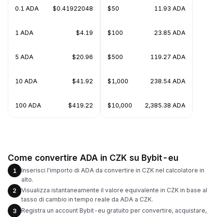
0.1 ADA
$0.41922048
$50
11.93 ADA
1 ADA
$4.19
$100
23.85 ADA
5 ADA
$20.96
$500
119.27 ADA
10 ADA
$41.92
$1,000
238.54 ADA
100 ADA
$419.22
$10,000
2,385.38 ADA
Come convertire ADA in CZK su Bybit-eu
Inserisci l'importo di ADA da convertire in CZK nel calcolatore in
1
alto.
Visualizza istantaneamente il valore equivalente in CZK in base al
2
tasso di cambio in tempo reale da ADA a CZK.
Registra un account Bybit-eu gratuito per convertire, acquistare,
3