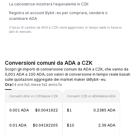
La calcolatrice mostrerà l'equivalente in CZK
Registra un account Bybit-eu per comprare, vendere o
scambiare ADA
Il tasso di cambio da ADA a CZK viene aggiornato in tempo reale in base ai
dati di mercato.
Conversioni comuni da ADA a CZK
Scopri gli importi di conversione comuni da ADA a CZK, che vanno da
0,001 ADA a 100 ADA, con valori di conversione in tempo reale basati
sulle quotazioni aggregate dei market maker diBybit-eu.
Ora
24 ore fa
1 mese fa
1 anno fa
Converti ADA in CZK
Valore CZK
Converti CZK in ADA
Valore ADA
0.001 ADA
$0.0041922
$1
0.2385 ADA
0.01 ADA
$0.04192205
$10
2.39 ADA