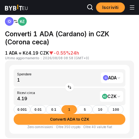
Iscriviti
Home
ADA to CZK
Converti 1 ADA (Cardano) in CZK
(Corona ceca)
1 ADA ≈ Kč4.19 CZK
▼
-0.55%
24h
Ultimo aggiornamento
：
2026/08/08 08:58
(
GMT+0
)
Spendere
ADA
Ricevi circa
CZK
0.001
0.01
0.1
1
5
10
100
Converti ADA to CZK
Zero commissioni · Oltre 350 crypto · Oltre 40 valute fiat