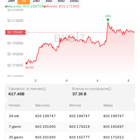
24H
7D
14D
30D
60D
200D
Massimo
:
Kč
0.208704
Minimo
:
Kč
0.171869
Ultimo aggiornamento: 2026-08-08, 08:58 GMT+0
Massimo storico
Minimo storico
Kč3.09
Kč0.019253
Capitalizz. di mercato
Riserva in circolazione
Kč7.46B
37.35 B
Periodo
Massimo
Minimo
Media
C
24 ore
Kč0.199747
Kč0.199747
Kč0.199747
-
7 giorni
Kč0.201000
Kč0.174219
Kč0.191697
+
30 giorni
Kč0.201000
Kč0.155777
Kč0.171612
+