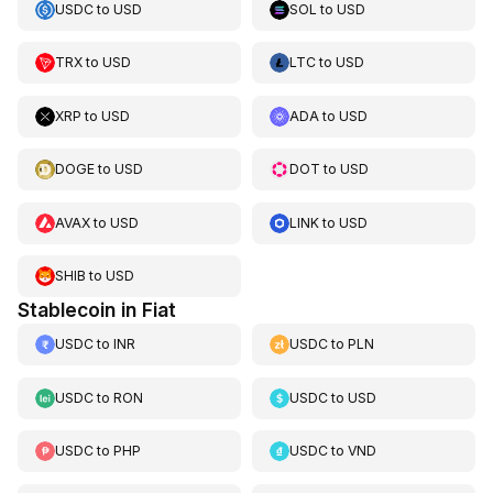
USDC
to
USD
SOL
to
USD
TRX
to
USD
LTC
to
USD
XRP
to
USD
ADA
to
USD
DOGE
to
USD
DOT
to
USD
AVAX
to
USD
LINK
to
USD
SHIB
to
USD
Stablecoin in Fiat
USDC
to
INR
USDC
to
PLN
USDC
to
RON
USDC
to
USD
USDC
to
PHP
USDC
to
VND