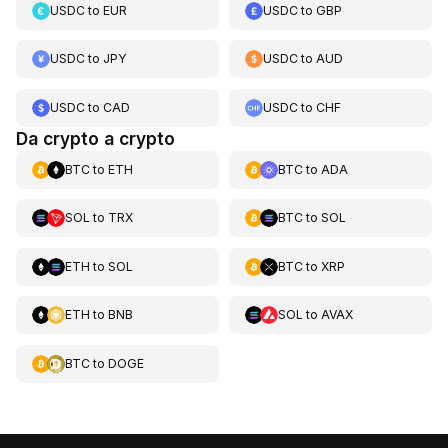
USDC
to
EUR
USDC
to
GBP
USDC
to
JPY
USDC
to
AUD
USDC
to
CAD
USDC
to
CHF
Da crypto a crypto
BTC
to
ETH
BTC
to
ADA
SOL
to
TRX
BTC
to
SOL
ETH
to
SOL
BTC
to
XRP
ETH
to
BNB
SOL
to
AVAX
BTC
to
DOGE