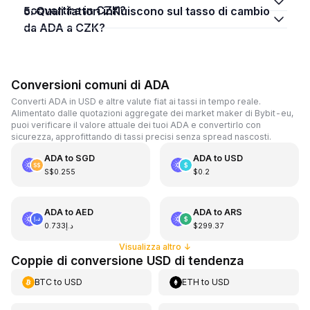
convertire in CZK?
5. Quali fattori influiscono sul tasso di cambio
da ADA a CZK?
Conversioni comuni di ADA
Converti ADA in USD e altre valute fiat ai tassi in tempo reale.
Alimentato dalle quotazioni aggregate dei market maker di Bybit-eu,
puoi verificare il valore attuale dei tuoi ADA e convertirlo con
sicurezza, approfittando di tassi precisi senza spread nascosti.
ADA
to
SGD
ADA
to
USD
S$0.255
$0.2
ADA
to
AED
ADA
to
ARS
د.إ0.733
$299.37
Visualizza altro
↓
Coppie di conversione USD di tendenza
BTC
to
USD
ETH
to
USD