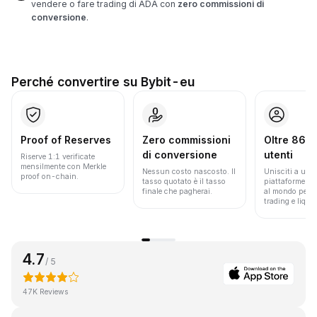
vendere o fare trading di ADA con
zero commissioni di
conversione
.
Perché convertire su Bybit-eu
Proof of Reserves
Zero commissioni
Oltre 86 mi
di conversione
utenti
Riserve 1:1 verificate
mensilmente con Merkle
Nessun costo nascosto. Il
Unisciti a una 
proof on-chain.
tasso quotato è il tasso
piattaforme pi
finale che pagherai.
al mondo per v
trading e liquid
4.7
/ 5
47K Reviews