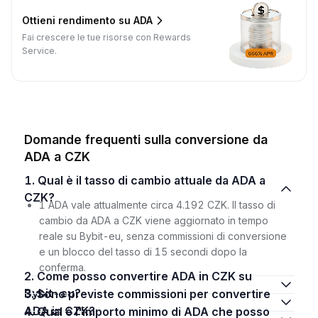
Ottieni rendimento su ADA
Fai crescere le tue risorse con Rewards
Service.
Domande frequenti sulla conversione da
ADA a CZK
1. Qual è il tasso di cambio attuale da ADA a
CZK?
1 ADA vale attualmente circa 4.192 CZK. Il tasso di
cambio da ADA a CZK viene aggiornato in tempo
reale su Bybit-eu, senza commissioni di conversione
e un blocco del tasso di 15 secondi dopo la
conferma.
2. Come posso convertire ADA in CZK su
Bybit-eu?
3. Sono previste commissioni per convertire
ADA in CZK?
4. Qual è l'importo minimo di ADA che posso