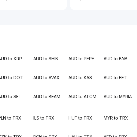
AUD to XRP
AUD to SHIB
AUD to PEPE
AUD to BNB
AUD to DOT
AUD to AVAX
AUD to KAS
AUD to FET
AUD to SEI
AUD to BEAM
AUD to ATOM
AUD to MYRIA
PLN to TRX
ILS to TRX
HUF to TRX
MYR to TRX
CZK to TRX
BGN to TRX
UAH to TRX
AED to TRX