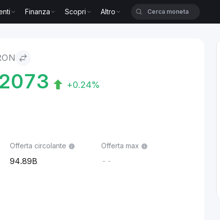
enti
Finanza
Scopri
Altro
RON
02073
+0.24%
Offerta circolante
Offerta max
94.89B
--