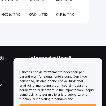
HKD to TRX
KWD to TRX
CLP to TRX
ti
Informazioni legali
Politica sul conflitto di interessi
Usiamo i cookie strettamente necessari per
Sintesi della *Custody and
garantire un funzionamento sicuro. Con il tuo
Administration Policy*
consenso, usiamo anche cookie funzionali,
rd
analitici, di marketing e per i social media che
Informazioni ESG
permettono di ricordare le tue impostazioni, capire
come usi il sito per migliorarlo e supportare le
Libri bianchi degli asset Crypto
funzioni di marketing e condivisione.