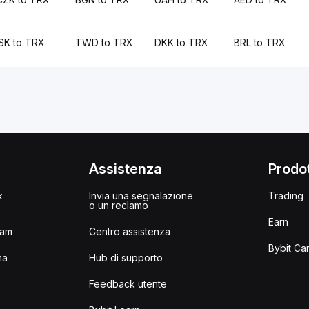
ISK to TRX
TWD to TRX
DKK to TRX
BRL to TRX
i
Assistenza
Prodot
k
Invia una segnalazione
Trading
o un reclamo
Earn
ram
Centro assistenza
Bybit Ca
ma
Hub di supporto
Feedback utente
I