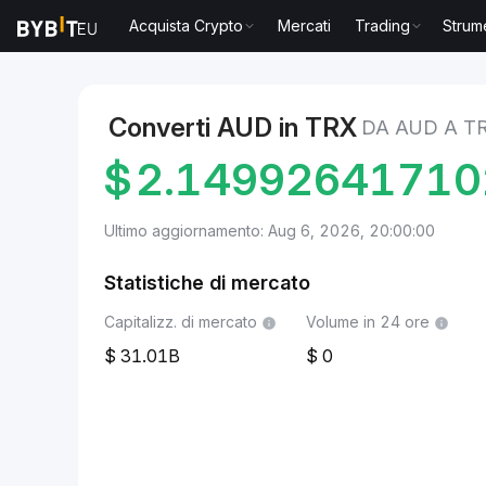
Acquista Crypto
Mercati
Trading
Strum
Mercati
Prezzo TRON TRX
AUD to TRON
Converti AUD in TRX
DA AUD A T
$
2.1499264171
Ultimo aggiornamento: Aug 6, 2026, 20:00:00
Statistiche di mercato
Capitalizz. di mercato
Volume in 24 ore
31.01B
0