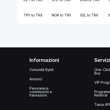
TRY to TRX
NOK to TRX
GEL to TRX
Informazioni
Serviz
Comunità Bybit
One-Clic
Buy
Annunci
VIP Prog
Panoramica
commissioni e
Program
transazioni
Referral
Tassa AP