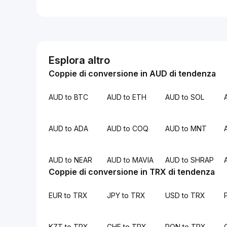
Esplora altro
Coppie di conversione in AUD di tendenza
AUD to BTC
AUD to ETH
AUD to SOL
AUD to ADA
AUD to COQ
AUD to MNT
AUD to NEAR
AUD to MAVIA
AUD to SHRAP
Coppie di conversione in TRX di tendenza
EUR to TRX
JPY to TRX
USD to TRX
KZT to TRX
CHF to TRX
RON to TRX