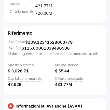
olante
431.77M
Offerta max
720.00M
Riferimento
24h Basso
$
109.12341528063779
24h Alto
$
115.00061339496506
*I dati seguenti mostrano informazioni di mercato su eth
Massimo storico
Minimo storico
$
3,026.71
$
55.44
Capitalizz. di mercato
Offerta circolante
47.62B
431.77M
Informazioni su Avalanche (AVAX)