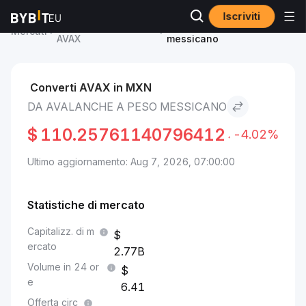
Iscriviti
Prezzo Avalanche
Avalanche to Peso
Mercati
AVAX
messicano
Converti AVAX in MXN
DA AVALANCHE A PESO MESSICANO
$
110.25761140796412
-4.02%
Ultimo aggiornamento: Aug 7, 2026, 07:00:00
Statistiche di mercato
Capitalizz. di m
ercato
2.77B
Volume in 24 or
e
6.41
Offerta circ