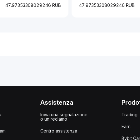
47.97353308029246 RUB
47.97353308029246 RUB
i
Assistenza
Prodot
k
Invia una segnalazione
Trading
o un reclamo
Earn
ram
Centro assistenza
Bybit Ca