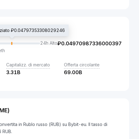
oziato ₽0.04797353308029246
24h Alto
₽
0.04970987336000397
eth
Capitalizz. di mercato
Offerta circolante
3.31B
69.00B
OME)
ertita in Rublo russo (RUB) su Bybit-eu. Il tasso di
6 RUB.