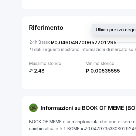
Riferimento
Ultimo prezzo neg
24h Basso
₽
0.046049700657701295
*I dati seguenti mostrano informazioni di mercato su 
Massimo storico
Minimo storico
₽
2.48
₽
0.00535555
Informazioni su BOOK OF MEME (B
BOOK OF MEME è una criptovaluta che può essere conv
cambio attuale è 1 BOME = ₽0.0479735330802924