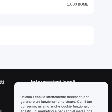
1,000 BOME
ti
Informazioni legali
Politica sul conflitto di interessi
Usiamo i cookie strettamente necessari per
Sintesi della *Custody and
garantire un funzionamento sicuro. Con il tuo
Administration Policy*
consenso, usiamo anche cookie funzionali,
rd
analitici, di marketing e per i social media che