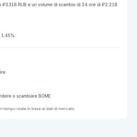
i ₽3.31B RUB e un volume di scambio di 24 ore di ₽2.21B
l 1.45%.
ire
vendere o scambiare BOME
n tempo reale in base ai dati di mercato.