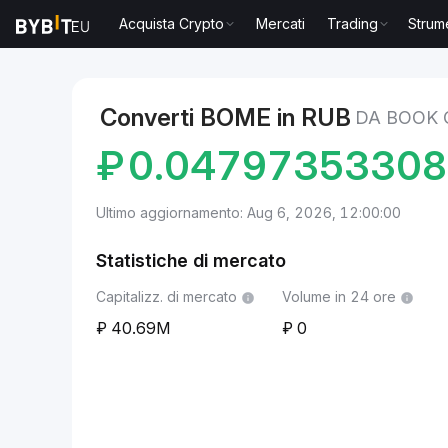
Acquista Crypto
Mercati
Trading
Strum
Mercati
Prezzo BOOK OF MEME BOME
BOOK OF ME
Converti BOME in RUB
DA BOOK 
₽
0.0479735330
Ultimo aggiornamento: Aug 6, 2026, 12:00:00
Statistiche di mercato
Capitalizz. di mercato
Volume in 24 ore
40.69M
0