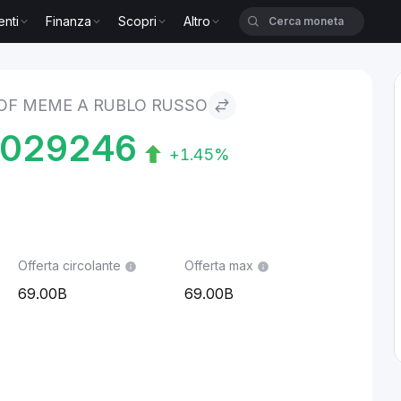
enti
Finanza
Scopri
Altro
ME to Rublo russo
OF MEME A RUBLO RUSSO
8029246
+1.45%
Offerta circolante
Offerta max
69.00B
69.00B