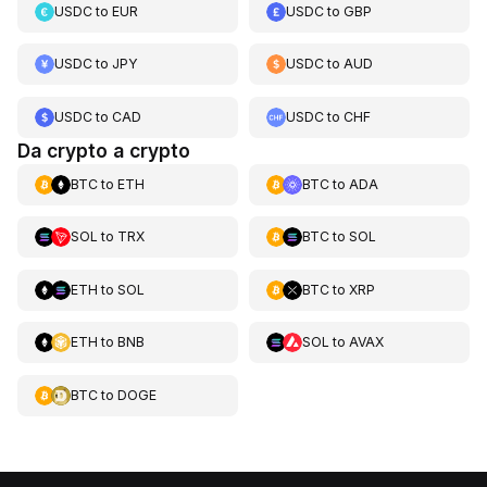
USDC
to
EUR
USDC
to
GBP
USDC
to
JPY
USDC
to
AUD
USDC
to
CAD
USDC
to
CHF
Da crypto a crypto
BTC
to
ETH
BTC
to
ADA
SOL
to
TRX
BTC
to
SOL
ETH
to
SOL
BTC
to
XRP
ETH
to
BNB
SOL
to
AVAX
BTC
to
DOGE