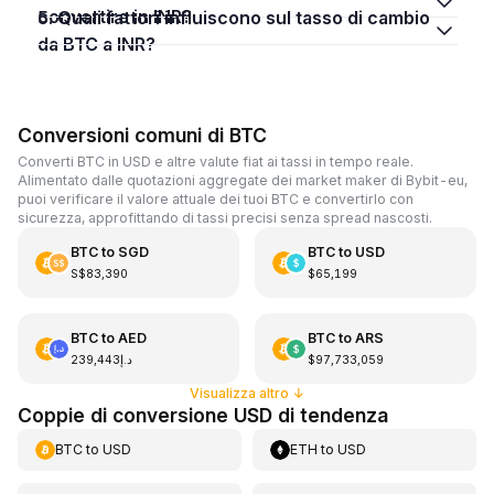
convertire in INR?
5. Quali fattori influiscono sul tasso di cambio
da BTC a INR?
Conversioni comuni di BTC
Converti BTC in USD e altre valute fiat ai tassi in tempo reale.
Alimentato dalle quotazioni aggregate dei market maker di Bybit-eu,
puoi verificare il valore attuale dei tuoi BTC e convertirlo con
sicurezza, approfittando di tassi precisi senza spread nascosti.
BTC
to
SGD
BTC
to
USD
S$83,390
$65,199
BTC
to
AED
BTC
to
ARS
د.إ239,443
$97,733,059
Visualizza altro
↓
Coppie di conversione USD di tendenza
BTC
to
USD
ETH
to
USD