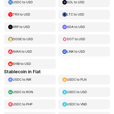
USDC
to
USD
SOL
to
USD
TRX
to
USD
LTC
to
USD
XRP
to
USD
ADA
to
USD
DOGE
to
USD
DOT
to
USD
AVAX
to
USD
LINK
to
USD
SHIB
to
USD
Stablecoin in Fiat
USDC
to
INR
USDC
to
PLN
USDC
to
RON
USDC
to
USD
USDC
to
PHP
USDC
to
VND