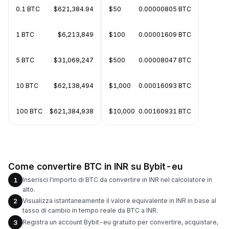
0.1 BTC
$621,384.94
$50
0.00000805 BTC
1 BTC
$6,213,849
$100
0.00001609 BTC
5 BTC
$31,069,247
$500
0.00008047 BTC
10 BTC
$62,138,494
$1,000
0.00016093 BTC
100 BTC
$621,384,938
$10,000
0.00160931 BTC
Come convertire BTC in INR su Bybit-eu
Inserisci l'importo di BTC da convertire in INR nel calcolatore in
1
alto.
Visualizza istantaneamente il valore equivalente in INR in base al
2
tasso di cambio in tempo reale da BTC a INR.
Registra un account Bybit-eu gratuito per convertire, acquistare,
3