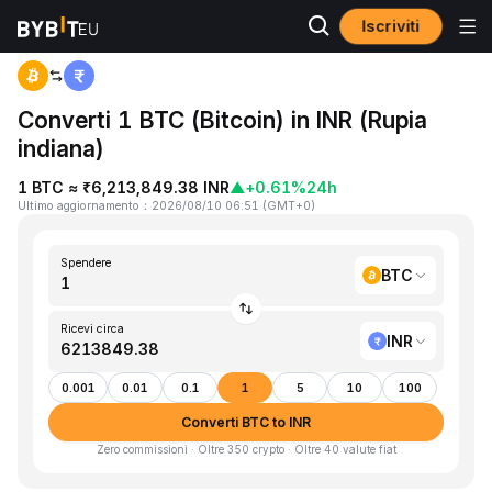
Iscriviti
Home
BTC to INR
Converti 1 BTC (Bitcoin) in INR (Rupia
indiana)
1 BTC ≈ ₹6,213,849.38 INR
▲
+0.61%
24h
Ultimo aggiornamento
：
2026/08/10 06:51
(
GMT+0
)
Spendere
BTC
Ricevi circa
INR
0.001
0.01
0.1
1
5
10
100
Converti BTC to INR
Zero commissioni · Oltre 350 crypto · Oltre 40 valute fiat