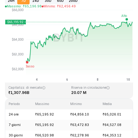
24H
7D
14D
30D
60D
200D
Massimo
:
₹
65,196.98
Minimo
:
₹
62,456.49
Ultimo aggiornamento: 2026-08-10, 06:51 GMT+0
Massimo storico
Minimo storico
₹126,080.00
₹67.81
Capitalizz. di mercato
Riserva in circolazione
₹1,307.96B
20.07 M
Periodo
Massimo
Minimo
Media
C
24 ore
₹65,195.92
₹64,856.10
₹65,026.01
+
7 giorni
₹65,195.92
₹63,472.83
₹64,527.08
+
30 giorni
₹66,520.98
₹62,278.96
₹64,353.12
+