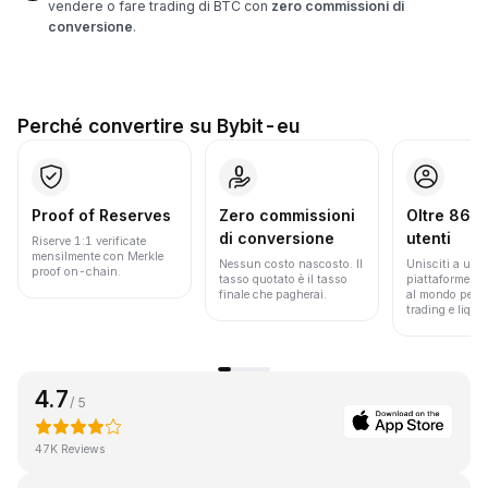
vendere o fare trading di BTC con
zero commissioni di
conversione
.
Perché convertire su Bybit-eu
Proof of Reserves
Zero commissioni
Oltre 86 mi
di conversione
utenti
Riserve 1:1 verificate
mensilmente con Merkle
Nessun costo nascosto. Il
Unisciti a una 
proof on-chain.
tasso quotato è il tasso
piattaforme pi
finale che pagherai.
al mondo per v
trading e liquid
4.7
/ 5
47K Reviews