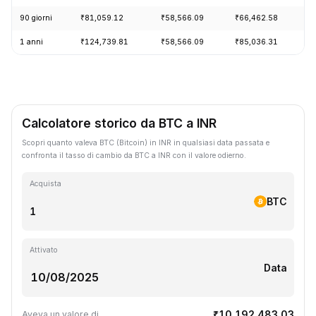
90 giorni
₹81,059.12
₹58,566.09
₹66,462.58
+
1 anni
₹124,739.81
₹58,566.09
₹85,036.31
-
Calcolatore storico da BTC a INR
Scopri quanto valeva BTC (Bitcoin) in INR in qualsiasi data passata e
confronta il tasso di cambio da BTC a INR con il valore odierno.
Acquista
BTC
Attivato
Data
₹10,192,483.03
Aveva un valore di