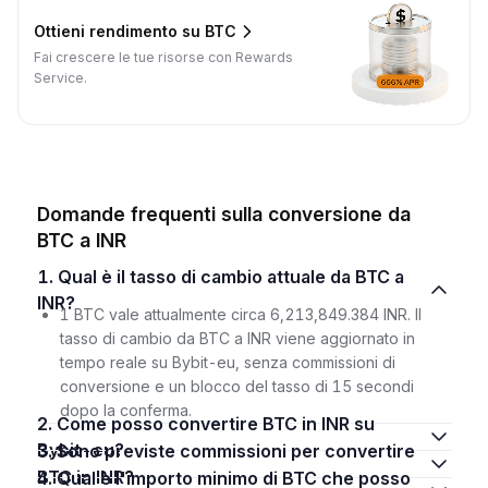
Ottieni rendimento su BTC
Fai crescere le tue risorse con Rewards
Service.
Domande frequenti sulla conversione da
BTC a INR
1. Qual è il tasso di cambio attuale da BTC a
INR?
1 BTC vale attualmente circa 6,213,849.384 INR. Il
tasso di cambio da BTC a INR viene aggiornato in
tempo reale su Bybit-eu, senza commissioni di
conversione e un blocco del tasso di 15 secondi
dopo la conferma.
2. Come posso convertire BTC in INR su
Bybit-eu?
3. Sono previste commissioni per convertire
BTC in INR?
4. Qual è l'importo minimo di BTC che posso