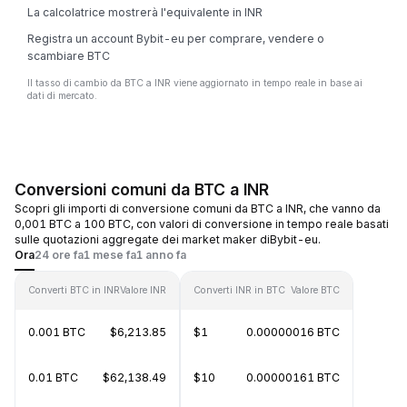
La calcolatrice mostrerà l'equivalente in INR
Registra un account Bybit-eu per comprare, vendere o
scambiare BTC
Il tasso di cambio da BTC a INR viene aggiornato in tempo reale in base ai
dati di mercato.
Conversioni comuni da BTC a INR
Scopri gli importi di conversione comuni da BTC a INR, che vanno da
0,001 BTC a 100 BTC, con valori di conversione in tempo reale basati
sulle quotazioni aggregate dei market maker diBybit-eu.
Ora
24 ore fa
1 mese fa
1 anno fa
Converti BTC in INR
Valore INR
Converti INR in BTC
Valore BTC
0.001 BTC
$6,213.85
$1
0.00000016 BTC
0.01 BTC
$62,138.49
$10
0.00000161 BTC