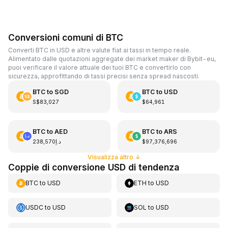
Conversioni comuni di BTC
Converti BTC in USD e altre valute fiat ai tassi in tempo reale.
Alimentato dalle quotazioni aggregate dei market maker di Bybit-eu,
puoi verificare il valore attuale dei tuoi BTC e convertirlo con
sicurezza, approfittando di tassi precisi senza spread nascosti.
BTC
to
SGD
BTC
to
USD
S$83,027
$64,961
BTC
to
AED
BTC
to
ARS
د.إ238,570
$97,376,696
Visualizza altro
↓
Coppie di conversione USD di tendenza
BTC
to
USD
ETH
to
USD
USDC
to
USD
SOL
to
USD