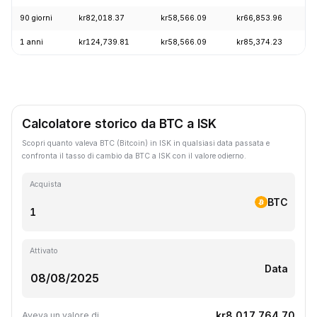
90 giorni
kr82,018.37
kr58,566.09
kr66,853.96
+
1 anni
kr124,739.81
kr58,566.09
kr85,374.23
-
Calcolatore storico da BTC a ISK
Scopri quanto valeva BTC (Bitcoin) in ISK in qualsiasi data passata e
confronta il tasso di cambio da BTC a ISK con il valore odierno.
Acquista
BTC
Attivato
Data
kr8,017,764.70
Aveva un valore di