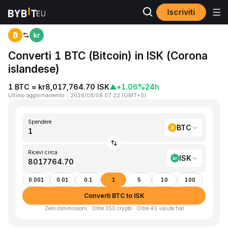
Iscriviti
Home
BTC to ISK
Converti 1 BTC (Bitcoin) in ISK (Corona
islandese)
1 BTC ≈ kr8,017,764.70 ISK
▲
+1.06%
24h
Ultimo aggiornamento
：
2026/08/08 07:22
(
GMT+0
)
Spendere
BTC
Ricevi circa
ISK
0.001
0.01
0.1
1
5
10
100
Converti BTC to ISK
Zero commissioni · Oltre 350 crypto · Oltre 40 valute fiat