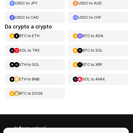
USDC
to
JPY
USDC
to
AUD
USDC
to
CAD
USDC
to
CHF
Da crypto a crypto
BTC
to
ETH
BTC
to
ADA
SOL
to
TRX
BTC
to
SOL
ETH
to
SOL
BTC
to
XRP
ETH
to
BNB
SOL
to
AVAX
BTC
to
DOGE
Informazioni