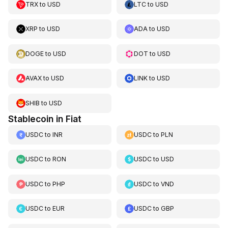
TRX
to
USD
LTC
to
USD
XRP
to
USD
ADA
to
USD
DOGE
to
USD
DOT
to
USD
AVAX
to
USD
LINK
to
USD
SHIB
to
USD
Stablecoin in Fiat
USDC
to
INR
USDC
to
PLN
USDC
to
RON
USDC
to
USD
USDC
to
PHP
USDC
to
VND
USDC
to
EUR
USDC
to
GBP