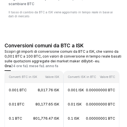
scambiare BTC
Il tasso di cambio da BTC a ISK viene aggiornato in tempo reale in base ai
dati di mercato.
Conversioni comuni da BTC a ISK
Scopri gli importi di conversione comuni da BTC a ISK, che vanno da
0,001 BTC a 100 BTC, con valori di conversione in tempo reale basati
sulle quotazioni aggregate dei market maker diBybit-eu.
Ora
24 ore fa
1 mese fa
1 anno fa
Converti BTC in ISK
Valore ISK
Converti ISK in BTC
Valore BTC
0.001 BTC
8,017.76 ISK
0.001 ISK
0.00000000 BTC
0.01 BTC
80,177.65 ISK
0.01 ISK
0.00000000 BTC
0.1 BTC
801,776.47 ISK
0.1 ISK
0.00000001 BTC