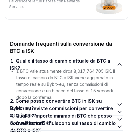
Fai crescere le tue risorse con Rewards
Service.
Domande frequenti sulla conversione da
BTC a ISK
1. Qual è il tasso di cambio attuale da BTC a
ISK?
1 BTC vale attualmente circa 8,017,764.705 ISK. Il
tasso di cambio da BTC a ISK viene aggiornato in
tempo reale su Bybit-eu, senza commissioni di
conversione e un blocco del tasso di 15 secondi
dopo la conferma.
2. Come posso convertire BTC in ISK su
Bybit-eu?
3. Sono previste commissioni per convertire
BTC in ISK?
4. Qual è l'importo minimo di BTC che posso
convertire in ISK?
5. Quali fattori influiscono sul tasso di cambio
da BTC a ISK?