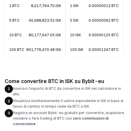
1 BTC
8,017,764.70 ISK
1 ISK
0.00000012 BTC
5 BTC
40,088,823.52 ISK
5 ISK
0.00000062 BTC
10 BTC
80,177,647.05 ISK
10 ISK
0.00000125 BTC
100 BTC
801,776,470.48 ISK
100 ISK
0.00001247 BTC
Come convertire BTC in ISK su Bybit-eu
Inserisci l'importo di BTC da convertire in ISK nel calcolatore in
1
alto.
Visualizza istantaneamente il valore equivalente in ISK in base al
2
tasso di cambio in tempo reale da BTC a ISK.
Registra un account Bybit-eu gratuito per convertire, acquistare,
3
vendere o fare trading di BTC con
zero commissioni di
conversione
.