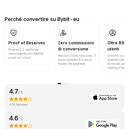
Perché convertire su Bybit-eu
Proof of Reserves
Zero commissioni
Oltre 86 mi
di conversione
utenti
Riserve 1:1 verificate
mensilmente con Merkle
Nessun costo nascosto. Il
Unisciti a una 
proof on-chain.
tasso quotato è il tasso
piattaforme pi
finale che pagherai.
al mondo per v
trading e liquid
4.7
/ 5
47K Reviews
4.6
/ 5