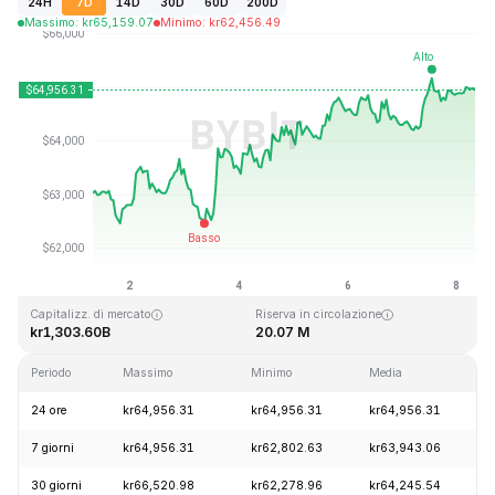
24H
7D
14D
30D
60D
200D
Massimo
:
kr
65,159.07
Minimo
:
kr
62,456.49
Ultimo aggiornamento: 2026-08-08, 07:22 GMT+0
Massimo storico
Minimo storico
kr126,080.00
kr67.81
Capitalizz. di mercato
Riserva in circolazione
kr1,303.60B
20.07 M
Periodo
Massimo
Minimo
Media
C
24 ore
kr64,956.31
kr64,956.31
kr64,956.31
+
7 giorni
kr64,956.31
kr62,802.63
kr63,943.06
+
30 giorni
kr66,520.98
kr62,278.96
kr64,245.54
+