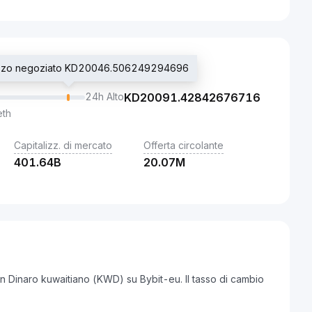
ezzo negoziato KD20046.506249294696
24h Alto
KD
20091.42842676716
eth
Capitalizz. di mercato
Offerta circolante
401.64B
20.07M
in Dinaro kuwaitiano (KWD) su Bybit-eu. Il tasso di cambio