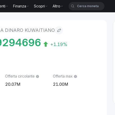
enti
Finanza
Scopri
Altro
itiano
 A DINARO KUWAITIANO
9294696
+1.19%
Offerta circolante
Offerta max
20.07M
21.00M