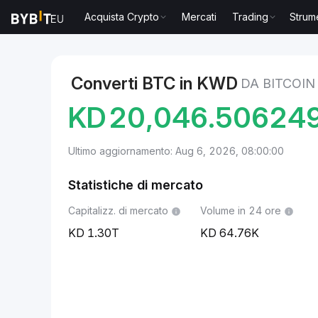
Acquista Crypto
Mercati
Trading
Strum
Mercati
Prezzo Bitcoin BTC
Bitcoin to Dinaro kuwa
Converti BTC in KWD
DA BITCOIN
KD
20,046.50624
Ultimo aggiornamento: Aug 6, 2026, 08:00:00
Statistiche di mercato
Capitalizz. di mercato
Volume in 24 ore
1.30T
64.76K