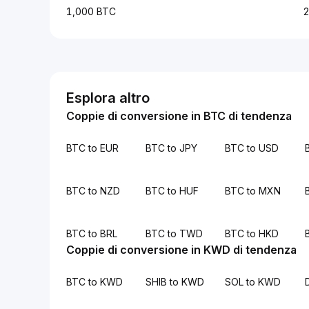
1,000 BTC
2
Esplora altro
Coppie di conversione in BTC di tendenza
BTC to EUR
BTC to JPY
BTC to USD
BTC to NZD
BTC to HUF
BTC to MXN
BTC to BRL
BTC to TWD
BTC to HKD
Coppie di conversione in KWD di tendenza
BTC to KWD
SHIB to KWD
SOL to KWD