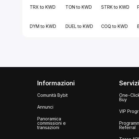
TRX to KWD
TON to KWD
STRK to KWD
DYM to KWD
DUEL to KWD
COQ to KWD
Informazioni
Serviz
Comunità Bybit
One-Clic
Buy
Annunci
VIP Prog
Panoramica
commissioni e
Program
transazioni
Referral