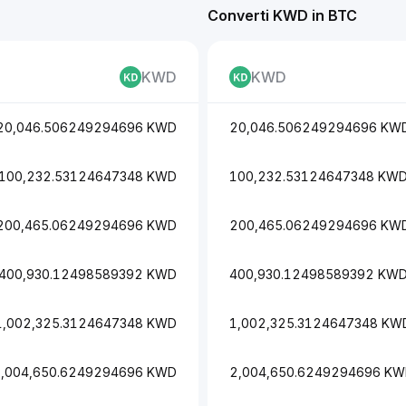
Converti KWD in BTC
KWD
KWD
20,046.506249294696 KWD
20,046.506249294696 KW
100,232.53124647348 KWD
100,232.53124647348 KW
200,465.06249294696 KWD
200,465.06249294696 KW
400,930.12498589392 KWD
400,930.12498589392 KW
1,002,325.3124647348 KWD
1,002,325.3124647348 KW
,004,650.6249294696 KWD
2,004,650.6249294696 K