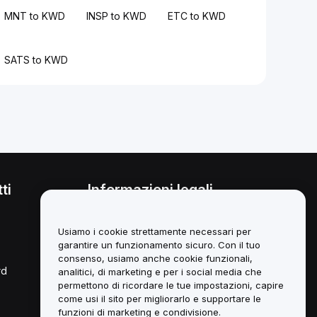
MNT to KWD
INSP to KWD
ETC to KWD
SATS to KWD
ti
Informazioni legali
Politica sul conflitto di interessi
Usiamo i cookie strettamente necessari per
Sintesi della *Custody and
garantire un funzionamento sicuro. Con il tuo
Administration Policy*
consenso, usiamo anche cookie funzionali,
rd
analitici, di marketing e per i social media che
Informazioni ESG
permettono di ricordare le tue impostazioni, capire
come usi il sito per migliorarlo e supportare le
Libri bianchi degli asset Crypto
funzioni di marketing e condivisione.