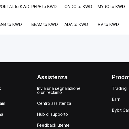
PORTAL to KWD
PEPE to KWD
ONDO to KWD
MYRO to KWD
BNB to KWD
BEAM to KWD
ADA to KWD
VV to KWD
i
Assistenza
Prodot
k
Invia una segnalazione
Trading
o un reclamo
Earn
ram
Centro assistenza
Bybit Ca
ma
Hub di supporto
Feedback utente