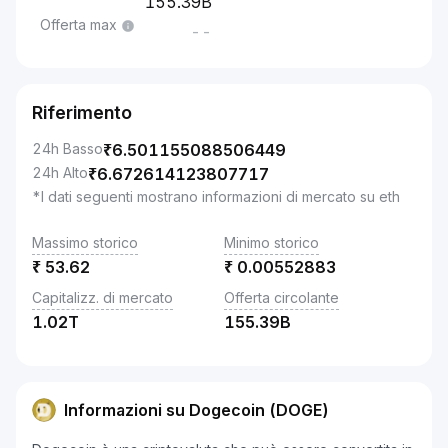
155.39B
Offerta max
--
Riferimento
24h Basso
₹
6.501155088506449
24h Alto
₹
6.672614123807717
*I dati seguenti mostrano informazioni di mercato su eth
Massimo storico
Minimo storico
₹
53.62
₹
0.00552883
Capitalizz. di mercato
Offerta circolante
1.02T
155.39B
Informazioni su Dogecoin (DOGE)