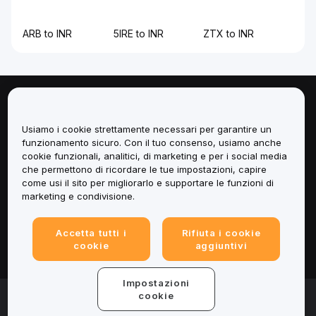
ARB to INR
5IRE to INR
ZTX to INR
Informazioni
Usiamo i cookie strettamente necessari per garantire un
Servizi
funzionamento sicuro. Con il tuo consenso, usiamo anche
cookie funzionali, analitici, di marketing e per i social media
che permettono di ricordare le tue impostazioni, capire
Assistenza
come usi il sito per migliorarlo e supportare le funzioni di
marketing e condivisione.
Prodotti
Accetta tutti i
Rifiuta i cookie
Informazioni legali
cookie
aggiuntivi
Impostazioni
© 2025-2026 Bybit.eu. All rights reserved.
cookie
Termini di utilizzo
|
Informativa sulla Privacy
|
Impressum