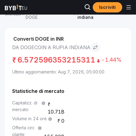
Iscriviti
Prezzo Dogecoin
Dogecoin to Rupia
Mercati
DOGE
indiana
Converti DOGE in INR
DA DOGECOIN A RUPIA INDIANA
₹
6.572596353215311
-1.44%
Ultimo aggiornamento: Aug 7, 2026, 05:00:00
Statistiche di mercato
Capitalizz. di
mercato
10.71B
Volume in 24 ore
0
Offerta circ
olante