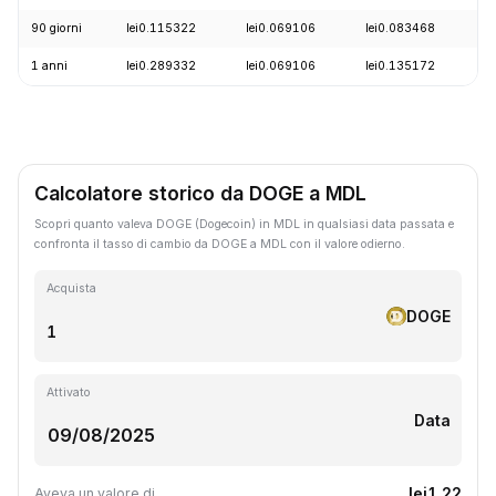
90 giorni
lei0.115322
lei0.069106
lei0.083468
-
1 anni
lei0.289332
lei0.069106
lei0.135172
-
Calcolatore storico da DOGE a MDL
Scopri quanto valeva DOGE (Dogecoin) in MDL in qualsiasi data passata e
confronta il tasso di cambio da DOGE a MDL con il valore odierno.
Acquista
DOGE
Attivato
Data
lei1.22
Aveva un valore di