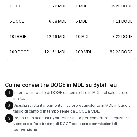
1 DOGE
1.22 MDL
1 MDL
0.8223 DOGE
5 DOGE
6.08 MDL
5 MDL
4.11 DOGE
10 DOGE
12.16 MDL
10 MDL
8.22 DOGE
100 DOGE
121.61 MDL
100 MDL
82.23 DOGE
Come convertire DOGE in MDL su Bybit-eu
Inserisci l'importo di DOGE da convertire in MDL nel calcolatore
1
in alto.
Visualizza istantaneamente il valore equivalente in MDL in base al
2
tasso di cambio in tempo reale da DOGE a MDL.
Registra un account Bybit-eu gratuito per convertire, acquistare,
3
vendere o fare trading di DOGE con
zero commissioni di
conversione
.