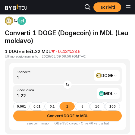
Iscriviti
Home
DOGE to MDL
Converti 1 DOGE (Dogecoin) in MDL (Leu
moldavo)
1 DOGE ≈ lei1.22 MDL
▼
-0.43%
24h
Ultimo aggiornamento
：
2026/08/09 08:58
(
GMT+0
)
Spendere
DOGE
Ricevi circa
MDL
0.001
0.01
0.1
1
5
10
100
Converti DOGE to MDL
Zero commissioni · Oltre 350 crypto · Oltre 40 valute fiat