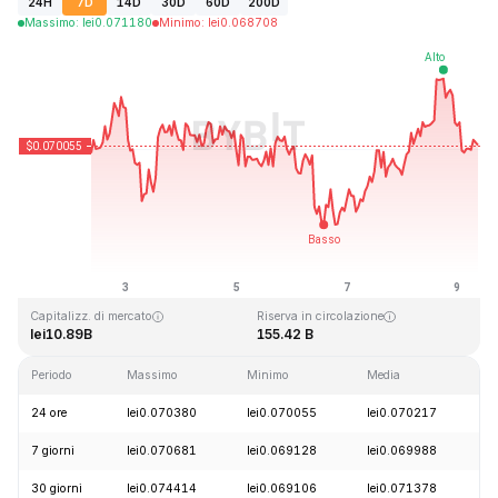
24H
7D
14D
30D
60D
200D
Massimo
:
lei
0.071180
Minimo
:
lei
0.068708
Ultimo aggiornamento: 2026-08-09, 08:58 GMT+0
Massimo storico
Minimo storico
lei0.731578
lei0.000087
Capitalizz. di mercato
Riserva in circolazione
lei10.89B
155.42 B
Periodo
Massimo
Minimo
Media
C
24 ore
lei0.070380
lei0.070055
lei0.070217
-
7 giorni
lei0.070681
lei0.069128
lei0.069988
-
30 giorni
lei0.074414
lei0.069106
lei0.071378
-