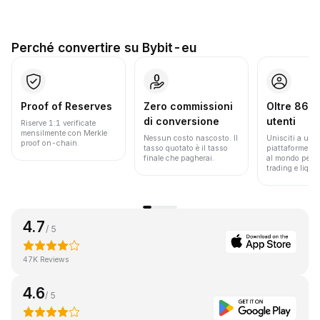
Perché convertire su Bybit-eu
Proof of Reserves
Zero commissioni
Oltre 86 mi
di conversione
utenti
Riserve 1:1 verificate
mensilmente con Merkle
Nessun costo nascosto. Il
Unisciti a una 
proof on-chain.
tasso quotato è il tasso
piattaforme pi
finale che pagherai.
al mondo per v
trading e liquid
4.7
/ 5
47K Reviews
4.6
/ 5