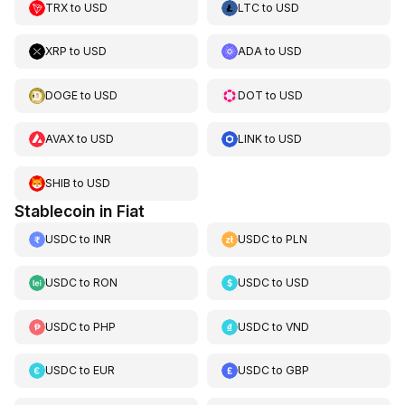
TRX
to
USD
LTC
to
USD
XRP
to
USD
ADA
to
USD
DOGE
to
USD
DOT
to
USD
AVAX
to
USD
LINK
to
USD
SHIB
to
USD
Stablecoin in Fiat
USDC
to
INR
USDC
to
PLN
USDC
to
RON
USDC
to
USD
USDC
to
PHP
USDC
to
VND
USDC
to
EUR
USDC
to
GBP