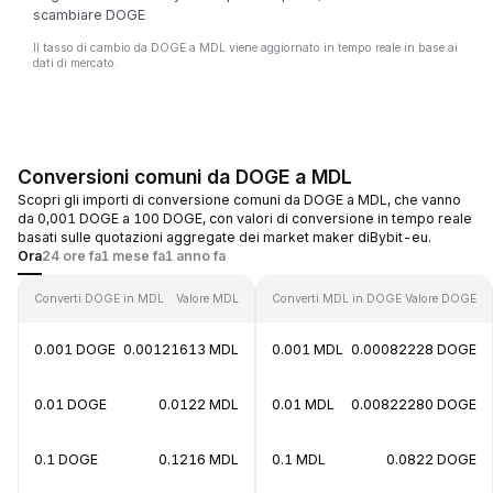
scambiare DOGE
Il tasso di cambio da DOGE a MDL viene aggiornato in tempo reale in base ai
dati di mercato.
Conversioni comuni da DOGE a MDL
Scopri gli importi di conversione comuni da DOGE a MDL, che vanno
da 0,001 DOGE a 100 DOGE, con valori di conversione in tempo reale
basati sulle quotazioni aggregate dei market maker diBybit-eu.
Ora
24 ore fa
1 mese fa
1 anno fa
Converti DOGE in MDL
Valore MDL
Converti MDL in DOGE
Valore DOGE
0.001 DOGE
0.00121613 MDL
0.001 MDL
0.00082228 DOGE
0.01 DOGE
0.0122 MDL
0.01 MDL
0.00822280 DOGE
0.1 DOGE
0.1216 MDL
0.1 MDL
0.0822 DOGE