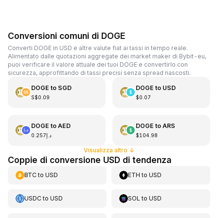
Conversioni comuni di DOGE
Converti DOGE in USD e altre valute fiat ai tassi in tempo reale.
Alimentato dalle quotazioni aggregate dei market maker di Bybit-eu,
puoi verificare il valore attuale dei tuoi DOGE e convertirlo con
sicurezza, approfittando di tassi precisi senza spread nascosti.
DOGE
to
SGD
DOGE
to
USD
S$0.09
$0.07
DOGE
to
AED
DOGE
to
ARS
د.إ0.257
$104.98
Visualizza altro
↓
Coppie di conversione USD di tendenza
BTC
to
USD
ETH
to
USD
USDC
to
USD
SOL
to
USD