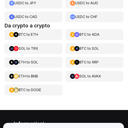
USDC
to
JPY
USDC
to
AUD
USDC
to
CAD
USDC
to
CHF
Da crypto a crypto
BTC
to
ETH
BTC
to
ADA
SOL
to
TRX
BTC
to
SOL
ETH
to
SOL
BTC
to
XRP
ETH
to
BNB
SOL
to
AVAX
BTC
to
DOGE
Informazioni