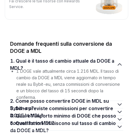
Fai crescere le tue risorse con Rewards
Service.
Domande frequenti sulla conversione da
DOGE a MDL
1. Qual è il tasso di cambio attuale da DOGE a
MDL?
1 DOGE vale attualmente circa 1.216 MDL. Il tasso di
cambio da DOGE a MDL viene aggiornato in tempo
reale su Bybit-eu, senza commissioni di conversione
e un blocco del tasso di 15 secondi dopo la
conferma.
2. Come posso convertire DOGE in MDL su
Bybit-eu?
3. Sono previste commissioni per convertire
DOGE in MDL?
4. Qual è l'importo minimo di DOGE che posso
convertire in MDL?
5. Quali fattori influiscono sul tasso di cambio
da DOGE a MDL?