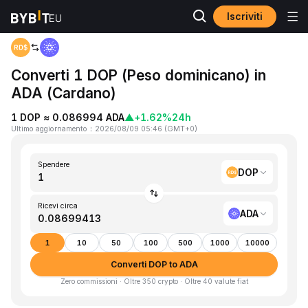
Iscriviti
Home
DOP to ADA
Converti 1 DOP (Peso dominicano) in
ADA (Cardano)
1 DOP ≈ 0.086994 ADA
▲
+1.62%
24h
Ultimo aggiornamento
：
2026/08/09 05:46
(
GMT+0
)
Spendere
DOP
Ricevi circa
ADA
1
10
50
100
500
1000
10000
Converti DOP to ADA
Zero commissioni · Oltre 350 crypto · Oltre 40 valute fiat