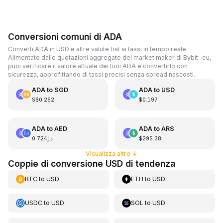
Conversioni comuni di ADA
Converti ADA in USD e altre valute fiat ai tassi in tempo reale.
Alimentato dalle quotazioni aggregate dei market maker di Bybit-eu,
puoi verificare il valore attuale dei tuoi ADA e convertirlo con
sicurezza, approfittando di tassi precisi senza spread nascosti.
ADA
to
SGD
ADA
to
USD
S$0.252
$0.197
ADA
to
AED
ADA
to
ARS
د.إ0.724
$295.38
Visualizza altro
↓
Coppie di conversione USD di tendenza
BTC
to
USD
ETH
to
USD
USDC
to
USD
SOL
to
USD