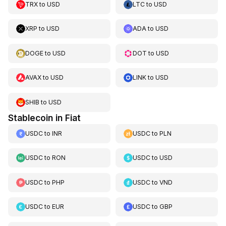
TRX
to
USD
LTC
to
USD
XRP
to
USD
ADA
to
USD
DOGE
to
USD
DOT
to
USD
AVAX
to
USD
LINK
to
USD
SHIB
to
USD
Stablecoin in Fiat
USDC
to
INR
USDC
to
PLN
USDC
to
RON
USDC
to
USD
USDC
to
PHP
USDC
to
VND
USDC
to
EUR
USDC
to
GBP