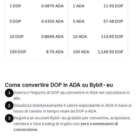
1 DOP
0.0870 ADA
1 ADA
11.50 DOP
5 DOP
0.4350 ADA
5 ADA
57.48 DOP
10 DOP
0.8699 ADA
10 ADA
114.95 DOP
100 DOP
8.70 ADA
100 ADA
1,149.50 DOP
Come convertire DOP in ADA su Bybit-eu
Inserisci l'importo di DOP da convertire in ADA nel calcolatore in
1
alto.
Visualizza istantaneamente il valore equivalente in ADA in base al
2
tasso di cambio in tempo reale da DOP a ADA.
Registra un account Bybit-eu gratuito per convertire, acquistare,
3
vendere o fare trading di crypto con
zero commissioni di
conversione
.