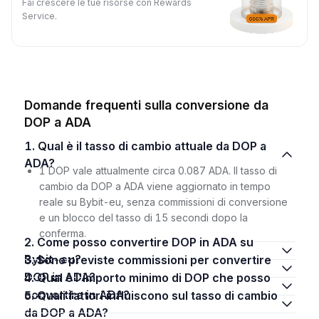
Fai crescere le tue risorse con Rewards
Service.
Domande frequenti sulla conversione da
DOP a ADA
1. Qual è il tasso di cambio attuale da DOP a
ADA?
1 DOP vale attualmente circa 0.087 ADA. Il tasso di
cambio da DOP a ADA viene aggiornato in tempo
reale su Bybit-eu, senza commissioni di conversione
e un blocco del tasso di 15 secondi dopo la
conferma.
2. Come posso convertire DOP in ADA su
Bybit-eu?
3. Sono previste commissioni per convertire
DOP in ADA?
4. Qual è l'importo minimo di DOP che posso
convertire in ADA?
5. Quali fattori influiscono sul tasso di cambio
da DOP a ADA?