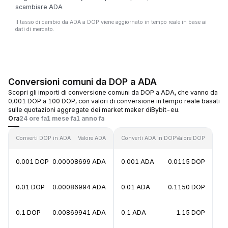
scambiare ADA
Il tasso di cambio da ADA a DOP viene aggiornato in tempo reale in base ai
dati di mercato.
Conversioni comuni da DOP a ADA
Scopri gli importi di conversione comuni da DOP a ADA, che vanno da
0,001 DOP a 100 DOP, con valori di conversione in tempo reale basati
sulle quotazioni aggregate dei market maker diBybit-eu.
Ora
24 ore fa
1 mese fa
1 anno fa
Converti DOP in ADA
Valore ADA
Converti ADA in DOP
Valore DOP
0.001 DOP
0.00008699 ADA
0.001 ADA
0.0115 DOP
0.01 DOP
0.00086994 ADA
0.01 ADA
0.1150 DOP
0.1 DOP
0.00869941 ADA
0.1 ADA
1.15 DOP