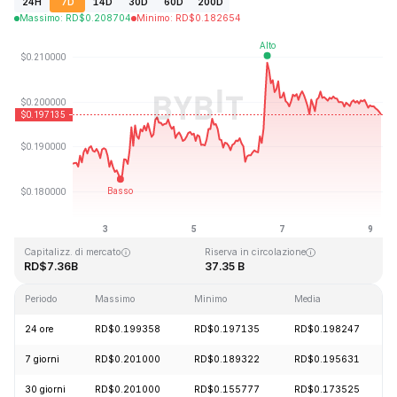
24H
7D
14D
30D
60D
200D
Massimo
:
RD$
0.208704
Minimo
:
RD$
0.182654
Ultimo aggiornamento: 2026-08-09, 05:46 GMT+0
Massimo storico
Minimo storico
RD$3.09
RD$0.019253
Capitalizz. di mercato
Riserva in circolazione
RD$7.36B
37.35 B
Periodo
Massimo
Minimo
Media
24 ore
RD$0.199358
RD$0.197135
RD$0.198247
7 giorni
RD$0.201000
RD$0.189322
RD$0.195631
30 giorni
RD$0.201000
RD$0.155777
RD$0.173525