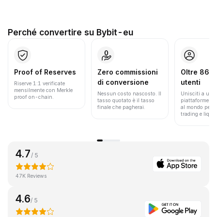
Perché convertire su Bybit-eu
Proof of Reserves
Zero commissioni
Oltre 86 mi
di conversione
utenti
Riserve 1:1 verificate
mensilmente con Merkle
Nessun costo nascosto. Il
Unisciti a una 
proof on-chain.
tasso quotato è il tasso
piattaforme pi
finale che pagherai.
al mondo per v
trading e liquid
4.7
/ 5
47K Reviews
4.6
/ 5