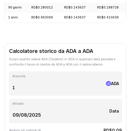
90 giorni
RD$0.280012
RD$0.143637
RD$0.188728
1 anni
RD$0.963099
RD$0.143637
RD$0.410636
Calcolatore storico da ADA a ADA
Scopri quanto valeva ADA (Cardano) in ADA in qualsiasi data passata e
confronta il tasso di cambio da ADA a ADA con il valore odierno.
Acquista
ADA
Attivato
Data
RD$0.09
Aveva un valore di