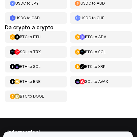
USDC
to
JPY
USDC
to
AUD
USDC
to
CAD
USDC
to
CHF
Da crypto a crypto
BTC
to
ETH
BTC
to
ADA
SOL
to
TRX
BTC
to
SOL
ETH
to
SOL
BTC
to
XRP
ETH
to
BNB
SOL
to
AVAX
BTC
to
DOGE
Informazioni