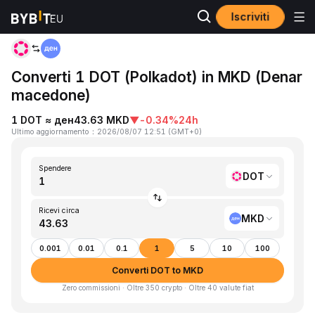
Iscriviti
Home
DOT to MKD
Converti 1 DOT (Polkadot) in MKD (Denar
macedone)
1 DOT ≈ ден43.63 MKD
▼
-0.34%
24h
Ultimo aggiornamento
：
2026/08/07 12:51
(
GMT+0
)
Spendere
DOT
Ricevi circa
MKD
0.001
0.01
0.1
1
5
10
100
Converti DOT to MKD
Zero commissioni · Oltre 350 crypto · Oltre 40 valute fiat