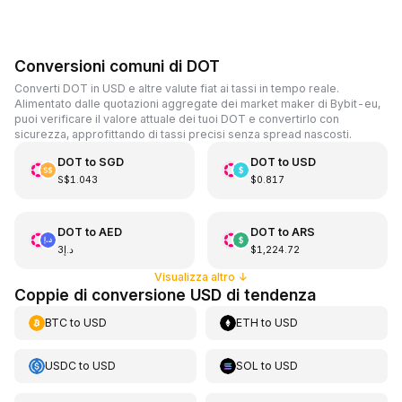
Conversioni comuni di DOT
Converti DOT in USD e altre valute fiat ai tassi in tempo reale.
Alimentato dalle quotazioni aggregate dei market maker di Bybit-eu,
puoi verificare il valore attuale dei tuoi DOT e convertirlo con
sicurezza, approfittando di tassi precisi senza spread nascosti.
DOT
to
SGD
DOT
to
USD
S$1.043
$0.817
DOT
to
AED
DOT
to
ARS
د.إ3
$1,224.72
Visualizza altro
↓
Coppie di conversione USD di tendenza
BTC
to
USD
ETH
to
USD
USDC
to
USD
SOL
to
USD