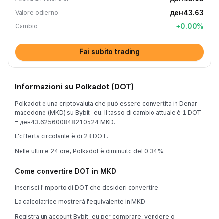
ден43.63
Valore odierno
+
0.00
%
Cambio
Fai subito trading
Informazioni su Polkadot (DOT)
Polkadot è una criptovaluta che può essere convertita in Denar
macedone (MKD) su Bybit-eu. Il tasso di cambio attuale è 1 DOT
= ден43.625600848210524 MKD.
L'offerta circolante è di 2B DOT.
Nelle ultime 24 ore, Polkadot è diminuito del 0.34%.
Come convertire DOT in MKD
Inserisci l'importo di DOT che desideri convertire
La calcolatrice mostrerà l'equivalente in MKD
Registra un account Bybit-eu per comprare, vendere o