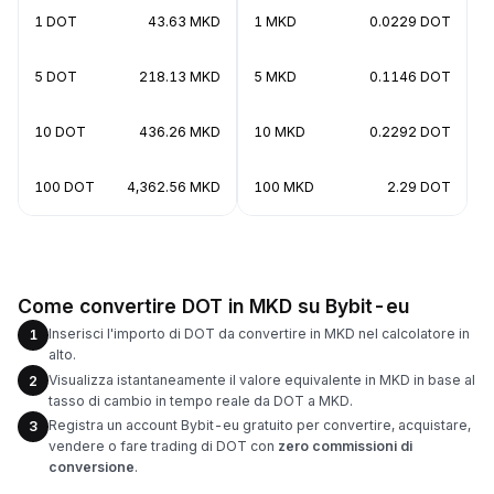
1 DOT
43.63 MKD
1 MKD
0.0229 DOT
5 DOT
218.13 MKD
5 MKD
0.1146 DOT
10 DOT
436.26 MKD
10 MKD
0.2292 DOT
100 DOT
4,362.56 MKD
100 MKD
2.29 DOT
Come convertire DOT in MKD su Bybit-eu
Inserisci l'importo di DOT da convertire in MKD nel calcolatore in
1
alto.
Visualizza istantaneamente il valore equivalente in MKD in base al
2
tasso di cambio in tempo reale da DOT a MKD.
Registra un account Bybit-eu gratuito per convertire, acquistare,
3
vendere o fare trading di DOT con
zero commissioni di
conversione
.