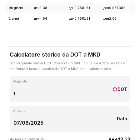
90 giorni
ден1.38
ден0.758151
ден0.981382
1 anni
ден4.54
ден0.758151
ден2.05
Calcolatore storico da DOT a MKD
Scopri quanto valeva DOT (Polkadot) in MKD in qualsiasi data passata e
confronta il tasso di cambio da DOT a MKD con il valore odierno.
Acquista
DOT
Attivato
Data
ден43.63
Aveva un valore di