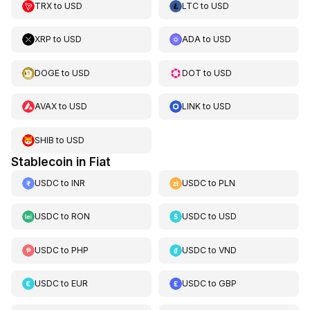
TRX
to
USD
LTC
to
USD
XRP
to
USD
ADA
to
USD
DOGE
to
USD
DOT
to
USD
AVAX
to
USD
LINK
to
USD
SHIB
to
USD
Stablecoin in Fiat
USDC
to
INR
USDC
to
PLN
USDC
to
RON
USDC
to
USD
USDC
to
PHP
USDC
to
VND
USDC
to
EUR
USDC
to
GBP