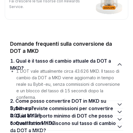
Fai crescere le tue risorse con Rewards
Service.
Domande frequenti sulla conversione da
DOT a MKD
1. Qual è il tasso di cambio attuale da DOT a
MKD?
1 DOT vale attualmente circa 43.626 MKD. Il tasso di
cambio da DOT a MKD viene aggiornato in tempo
reale su Bybit-eu, senza commissioni di conversione
e un blocco del tasso di 15 secondi dopo la
conferma.
2. Come posso convertire DOT in MKD su
Bybit-eu?
3. Sono previste commissioni per convertire
DOT in MKD?
4. Qual è l'importo minimo di DOT che posso
convertire in MKD?
5. Quali fattori influiscono sul tasso di cambio
da DOT a MKD?