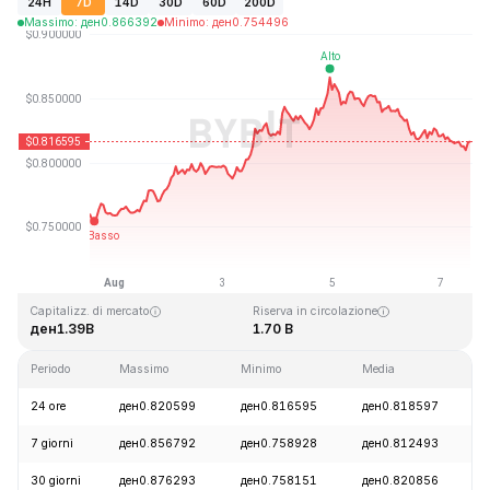
24H
7D
14D
30D
60D
200D
Massimo
:
ден
0.866392
Minimo
:
ден
0.754496
Ultimo aggiornamento: 2026-08-07, 12:51 GMT+0
Massimo storico
Minimo storico
ден54.98
ден0.746764
Capitalizz. di mercato
Riserva in circolazione
ден1.39B
1.70 B
Periodo
Massimo
Minimo
Media
24 ore
ден0.820599
ден0.816595
ден0.818597
7 giorni
ден0.856792
ден0.758928
ден0.812493
30 giorni
ден0.876293
ден0.758151
ден0.820856