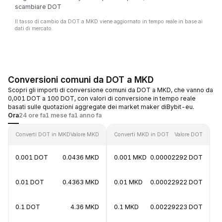
scambiare DOT
Il tasso di cambio da DOT a MKD viene aggiornato in tempo reale in base ai
dati di mercato.
Conversioni comuni da DOT a MKD
Scopri gli importi di conversione comuni da DOT a MKD, che vanno da
0,001 DOT a 100 DOT, con valori di conversione in tempo reale
basati sulle quotazioni aggregate dei market maker diBybit-eu.
Ora
24 ore fa
1 mese fa
1 anno fa
Converti DOT in MKD
Valore MKD
Converti MKD in DOT
Valore DOT
0.001 DOT
0.0436 MKD
0.001 MKD
0.00002292 DOT
0.01 DOT
0.4363 MKD
0.01 MKD
0.00022922 DOT
0.1 DOT
4.36 MKD
0.1 MKD
0.00229223 DOT