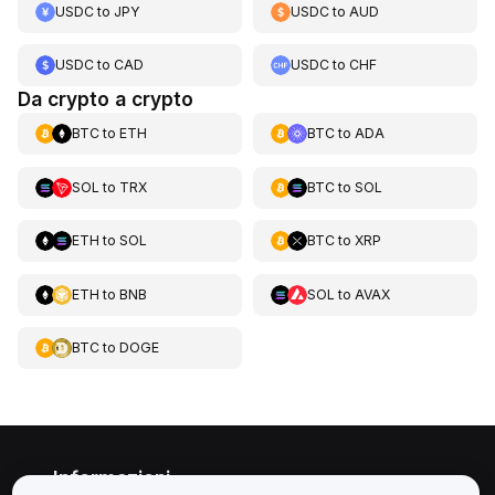
USDC
to
JPY
USDC
to
AUD
USDC
to
CAD
USDC
to
CHF
Da crypto a crypto
BTC
to
ETH
BTC
to
ADA
SOL
to
TRX
BTC
to
SOL
ETH
to
SOL
BTC
to
XRP
ETH
to
BNB
SOL
to
AVAX
BTC
to
DOGE
Informazioni