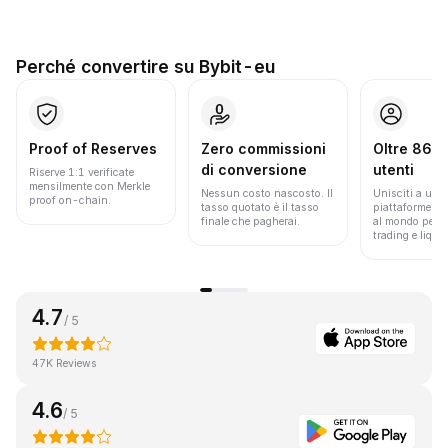
Perché convertire su Bybit-eu
Proof of Reserves
Zero commissioni
Oltre 86 mi
di conversione
utenti
Riserve 1:1 verificate
mensilmente con Merkle
Nessun costo nascosto. Il
Unisciti a una 
proof on-chain.
tasso quotato è il tasso
piattaforme pi
finale che pagherai.
al mondo per v
trading e liquid
4.7
/ 5
47K Reviews
4.6
/ 5