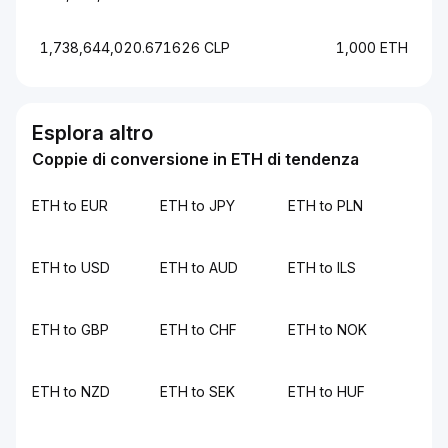
1,738,644,020.671626 CLP
1,000 ETH
Esplora altro
Coppie di conversione in ETH di tendenza
ETH to EUR
ETH to JPY
ETH to PLN
ETH to USD
ETH to AUD
ETH to ILS
ETH to GBP
ETH to CHF
ETH to NOK
ETH to NZD
ETH to SEK
ETH to HUF