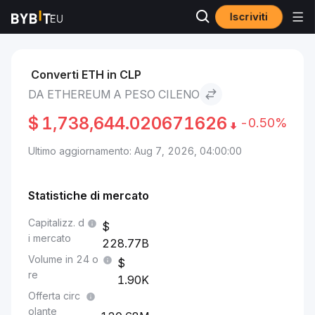
Iscriviti
Mercati
Prezzo Ethereum ETH
Ethereum to Peso cileno
Converti ETH in CLP
DA ETHEREUM A PESO CILENO
$
1,738,644.020671626
-0.50%
Ultimo aggiornamento: Aug 7, 2026, 04:00:00
Statistiche di mercato
Capitalizz. d
i mercato
228.77B
Volume in 24 o
re
1.90K
Offerta circ
olante