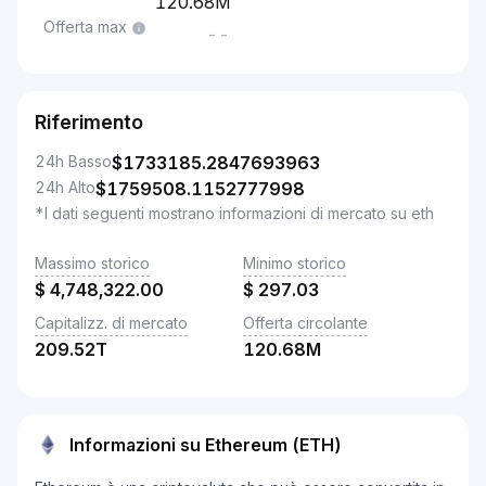
120.68M
Offerta max
--
Riferimento
24h Basso
$
1733185.2847693963
24h Alto
$
1759508.1152777998
*I dati seguenti mostrano informazioni di mercato su eth
Massimo storico
Minimo storico
$
4,748,322.00
$
297.03
Capitalizz. di mercato
Offerta circolante
209.52T
120.68M
Informazioni su Ethereum (ETH)