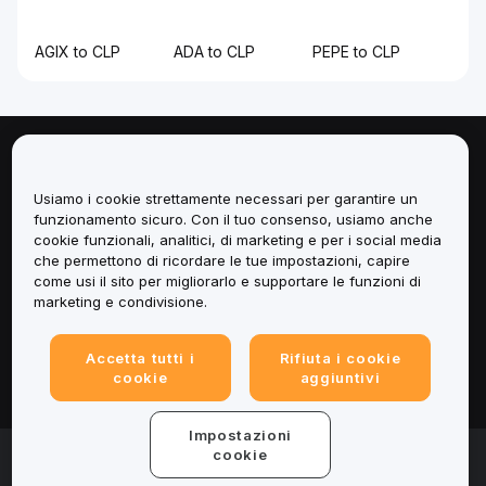
AGIX to CLP
ADA to CLP
PEPE to CLP
Informazioni
Usiamo i cookie strettamente necessari per garantire un
Servizi
funzionamento sicuro. Con il tuo consenso, usiamo anche
cookie funzionali, analitici, di marketing e per i social media
che permettono di ricordare le tue impostazioni, capire
Assistenza
come usi il sito per migliorarlo e supportare le funzioni di
marketing e condivisione.
Prodotti
Accetta tutti i
Rifiuta i cookie
Informazioni legali
cookie
aggiuntivi
Impostazioni
© 2025-2026 Bybit.eu. All rights reserved.
cookie
Termini di utilizzo
|
Informativa sulla Privacy
|
Impressum