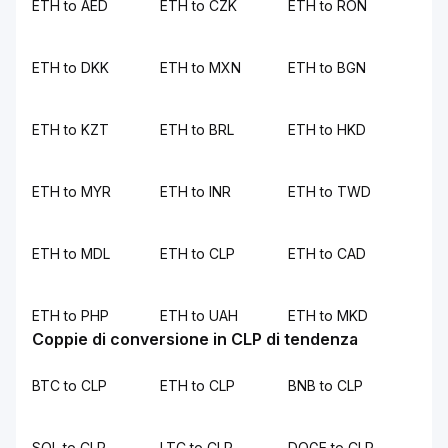
ETH to AED
ETH to CZK
ETH to RON
ETH to DKK
ETH to MXN
ETH to BGN
ETH to KZT
ETH to BRL
ETH to HKD
ETH to MYR
ETH to INR
ETH to TWD
ETH to MDL
ETH to CLP
ETH to CAD
ETH to PHP
ETH to UAH
ETH to MKD
Coppie di conversione in CLP di tendenza
BTC to CLP
ETH to CLP
BNB to CLP
SOL to CLP
LTC to CLP
DOGE to CLP