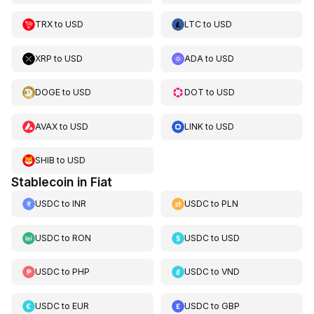
TRX
to
USD
LTC
to
USD
XRP
to
USD
ADA
to
USD
DOGE
to
USD
DOT
to
USD
AVAX
to
USD
LINK
to
USD
SHIB
to
USD
Stablecoin in Fiat
USDC
to
INR
USDC
to
PLN
USDC
to
RON
USDC
to
USD
USDC
to
PHP
USDC
to
VND
USDC
to
EUR
USDC
to
GBP