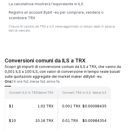
La calcolatrice mostrerà l'equivalente in ILS
Registra un account Bybit-eu per comprare, vendere o
scambiare TRX
Il tasso di cambio da TRX a ILS viene aggiornato in tempo reale in base ai
dati di mercato.
Conversioni comuni da ILS a TRX
Scopri gli importi di conversione comuni da ILS a TRX, che vanno da
0,001 ILS a 100 ILS, con valori di conversione in tempo reale basati
sulle quotazioni aggregate dei market maker diBybit-eu.
Ora
24 ore fa
1 mese fa
1 anno fa
Converti ILS in TRX
Valore TRX
Converti TRX in ILS
Valore ILS
$1
1.02 TRX
0.001 TRX
$0.00098435
$10
10.16 TRX
0.01 TRX
$0.00984354