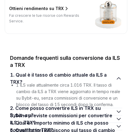
Ottieni rendimento su TRX
Fai crescere le tue risorse con Rewards
Service.
Domande frequenti sulla conversione da ILS
a TRX
1. Qual è il tasso di cambio attuale da ILS a
TRX?
1 ILS vale attualmente circa 1.016 TRX. Il tasso di
cambio da ILS a TRX viene aggiornato in tempo reale
su Bybit-eu, senza commissioni di conversione e un
blocco del tasso di 15 secondi dopo la conferma.
2. Come posso convertire ILS in TRX su
Bybit-eu?
3. Sono previste commissioni per convertire
ILS in TRX?
4. Qual è l'importo minimo di ILS che posso
convertire in TRX?
5. Quali fattori influiscono sul tasso di cambio