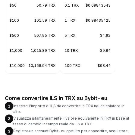
$50
50.79 TRX
0.1 TRX
$0.09843543
$100
101.59 TRX
1 TRX
$0.98435425
$500
507.95 TRX
5 TRX
$4.92
$1,000
1,015.89 TRX
10 TRX
$9.84
$10,000
10,158.94 TRX
100 TRX
$98.44
Come convertire ILS in TRX su Bybit-eu
Inserisci l'importo di ILS da convertire in TRX nel calcolatore in
1
alto.
Visualizza istantaneamente il valore equivalente in TRX in base al
2
tasso di cambio in tempo reale da ILS a TRX.
Registra un account Bybit-eu gratuito per convertire, acquistare,
3