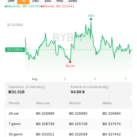
24H
7D
14D
30D
60D
200D
Massimo
:
₪
0.330395
Minimo
:
₪
0.325441
Ultimo aggiornamento: 2026-08-07, 09:09 GMT+0
Massimo storico
Minimo storico
₪0.431288
₪0.001804
Capitalizz. di mercato
Riserva in circolazione
₪31.02B
94.89 B
Periodo
Massimo
Minimo
Media
24 ore
₪0.326889
₪0.326880
₪0.326884
7 giorni
₪0.328706
₪0.325728
₪0.327074
30 giorni
₪0.332011
₪0.322568
₪0.327442