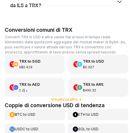
da ILS a TRX?
Conversioni comuni di TRX
Converti TRX in USD e altre valute fiat ai tassi in tempo reale.
Alimentato dalle quotazioni aggregate dei market maker di Bybit-eu,
puoi verificare il valore attuale dei tuoi TRX e convertirlo con
sicurezza, approfittando di tassi precisi senza spread nascosti.
TRX
to
SGD
TRX
to
USD
S$0.419
$0.327
TRX
to
AED
TRX
to
ARS
د.إ1.2
$490.32
Visualizza altro
↓
Coppie di conversione USD di tendenza
BTC
to
USD
ETH
to
USD
USDC
to
USD
SOL
to
USD