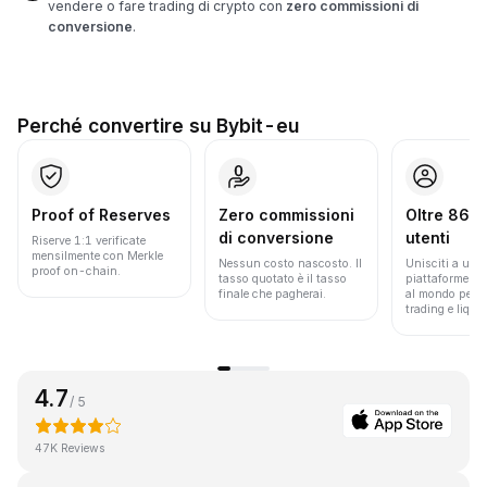
vendere o fare trading di crypto con
zero commissioni di
conversione
.
Perché convertire su Bybit-eu
Proof of Reserves
Zero commissioni
Oltre 86 mi
di conversione
utenti
Riserve 1:1 verificate
mensilmente con Merkle
Nessun costo nascosto. Il
Unisciti a una 
proof on-chain.
tasso quotato è il tasso
piattaforme pi
finale che pagherai.
al mondo per v
trading e liquid
4.7
/ 5
47K Reviews