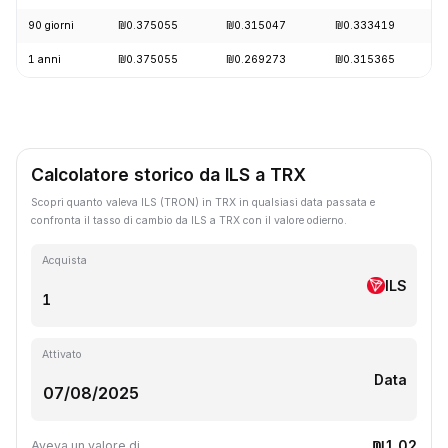
90 giorni
₪0.375055
₪0.315047
₪0.333419
1 anni
₪0.375055
₪0.269273
₪0.315365
Calcolatore storico da ILS a TRX
Scopri quanto valeva ILS (TRON) in TRX in qualsiasi data passata e
confronta il tasso di cambio da ILS a TRX con il valore odierno.
Acquista
ILS
Attivato
Data
₪1.02
Aveva un valore di