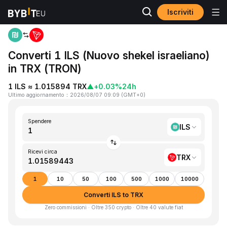
Iscriviti
Home
ILS to TRX
Converti 1 ILS (Nuovo shekel israeliano)
in TRX (TRON)
1 ILS ≈ 1.015894 TRX
▲
+0.03%
24h
Ultimo aggiornamento
：
2026/08/07 09:09
(
GMT+0
)
Spendere
ILS
Ricevi circa
TRX
1
10
50
100
500
1000
10000
Converti ILS to TRX
Zero commissioni · Oltre 350 crypto · Oltre 40 valute fiat