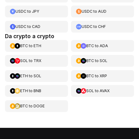
USDC
to
JPY
USDC
to
AUD
USDC
to
CAD
USDC
to
CHF
Da crypto a crypto
BTC
to
ETH
BTC
to
ADA
SOL
to
TRX
BTC
to
SOL
ETH
to
SOL
BTC
to
XRP
ETH
to
BNB
SOL
to
AVAX
BTC
to
DOGE