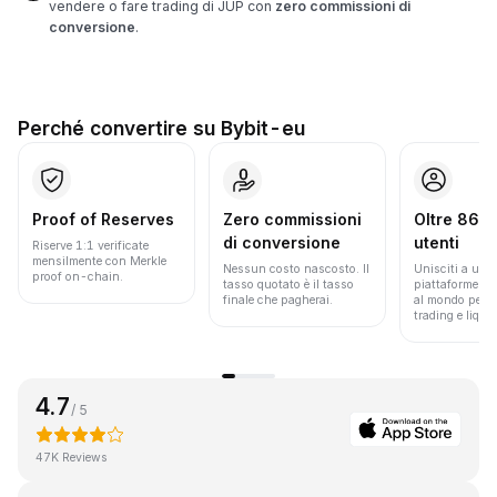
vendere o fare trading di JUP con
zero commissioni di
conversione
.
Perché convertire su Bybit-eu
Proof of Reserves
Zero commissioni
Oltre 86 mi
di conversione
utenti
Riserve 1:1 verificate
mensilmente con Merkle
Nessun costo nascosto. Il
Unisciti a una 
proof on-chain.
tasso quotato è il tasso
piattaforme pi
finale che pagherai.
al mondo per v
trading e liquid
4.7
/ 5
47K Reviews