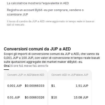
La calcolatrice mostrerà l'equivalente in AED
Registra un account Bybit-eu per comprare, vendere o
scambiare JUP
Il tasso di cambio da JUP a AED viene aggiornato in tempo reale in base ai
dati di mercato.
Conversioni comuni da JUP a AED
Scopri gli importi di conversione comuni da JUP a AED, che vanno da
0,001 JUP a 100 JUP, con valori di conversione in tempo reale basati
sulle quotazioni aggregate dei market maker diBybit-eu.
Ora
24 ore fa
1 mese fa
1 anno fa
Converti JUP in AED
Valore AED
Converti AED in JUP
Valore JUP
0.001 JUP
$0.00066333
$1
1.51 JUP
0.01 JUP
$0.00663326
$10
15.08 JUP