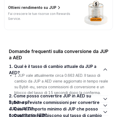
Ottieni rendimento su JUP
Fai crescere le tue risorse con Rewards
Service.
Domande frequenti sulla conversione da JUP
a AED
1. Qual è il tasso di cambio attuale da JUP a
AED?
1 JUP vale attualmente circa 0.663 AED. Il tasso di
cambio da JUP a AED viene aggiornato in tempo reale
su Bybit-eu, senza commissioni di conversione e un
blocco del tasso di 15 secondi dopo la conferma.
2. Come posso convertire JUP in AED su
Bybit-eu?
3. Sono previste commissioni per convertire
JUP in AED?
4. Qual è l'importo minimo di JUP che posso
convertire in AED?
5. Quali fattori influiscono sul tasso di cambio