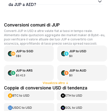
da JUP a AED?
Conversioni comuni di JUP
Converti JUP in USD e altre valute fiat ai tassi in tempo reale.
Alimentato dalle quotazioni aggregate dei market maker di Bybit-eu,
puoi verificare il valore attuale dei tuoi JUP e convertirlo con
sicurezza, approfittando di tassi precisi senza spread nascosti.
JUP
to
SGD
JUP
to
USD
S$0
$0
JUP
to
ARS
JUP
to
AUD
$0.413
$0
Visualizza altro
↓
Coppie di conversione USD di tendenza
BTC
to
USD
ETH
to
USD
USDC
to
USD
SOL
to
USD