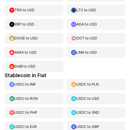
TRX
to
USD
LTC
to
USD
XRP
to
USD
ADA
to
USD
DOGE
to
USD
DOT
to
USD
AVAX
to
USD
LINK
to
USD
SHIB
to
USD
Stablecoin in Fiat
USDC
to
INR
USDC
to
PLN
USDC
to
RON
USDC
to
USD
USDC
to
PHP
USDC
to
VND
USDC
to
EUR
USDC
to
GBP