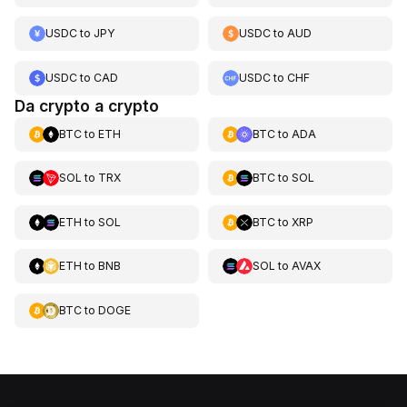
USDC
to
JPY
USDC
to
AUD
USDC
to
CAD
USDC
to
CHF
Da crypto a crypto
BTC
to
ETH
BTC
to
ADA
SOL
to
TRX
BTC
to
SOL
ETH
to
SOL
BTC
to
XRP
ETH
to
BNB
SOL
to
AVAX
BTC
to
DOGE