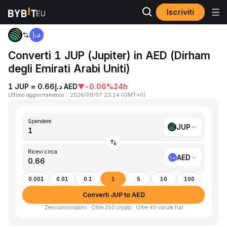
Iscriviti
Home
JUP to AED
Converti 1 JUP (Jupiter) in AED (Dirham
degli Emirati Arabi Uniti)
1 JUP ≈ د.إ0.66 AED
▼
-0.06%
24h
Ultimo aggiornamento
：
2026/08/07 23:14
(
GMT+0
)
Spendere
JUP
Ricevi circa
AED
0.001
0.01
0.1
1
5
10
100
Converti JUP to AED
Zero commissioni · Oltre 350 crypto · Oltre 40 valute fiat