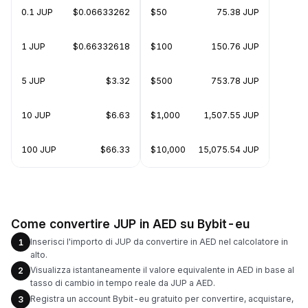
0.1 JUP
$0.06633262
$50
75.38 JUP
1 JUP
$0.66332618
$100
150.76 JUP
5 JUP
$3.32
$500
753.78 JUP
10 JUP
$6.63
$1,000
1,507.55 JUP
100 JUP
$66.33
$10,000
15,075.54 JUP
Come convertire JUP in AED su Bybit-eu
Inserisci l'importo di JUP da convertire in AED nel calcolatore in
1
alto.
Visualizza istantaneamente il valore equivalente in AED in base al
2
tasso di cambio in tempo reale da JUP a AED.
Registra un account Bybit-eu gratuito per convertire, acquistare,
3