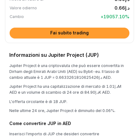
د.إ0.66
Valore odierno
+
19057.10
%
Cambio
Fai subito trading
Informazioni su Jupiter Project (JUP)
Jupiter Project è una criptovaluta che può essere convertita in
Dirham degli Emirati Arabi Uniti (AED) su Bybit-eu. Il tasso di
cambio attuale è 1 JUP = د.إ0.6633261810625426 AED.
Jupiter Project ha una capitalizzazione di mercato di د.إ1.01M
AED e un volume di scambio di 24 ore di د.إ84.90K AED.
L'offerta circolante è di 1B JUP.
Nelle ultime 24 ore, Jupiter Project è diminuito del 0.06%.
Come convertire JUP in AED
Inserisci l'importo di JUP che desideri convertire