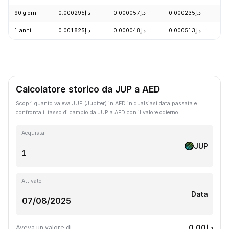
90 giorni
د.إ0.000295
د.إ0.000057
د.إ0.000235
+
1 anni
د.إ0.001825
د.إ0.000048
د.إ0.000513
-
Calcolatore storico da JUP a AED
Scopri quanto valeva JUP (Jupiter) in AED in qualsiasi data passata e
confronta il tasso di cambio da JUP a AED con il valore odierno.
Acquista
JUP
Attivato
Data
د.إ0.00
Aveva un valore di