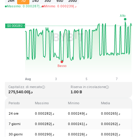
24H
7D
14D
30D
60D
200D
Massimo
:
0.000287
د.إ
Minimo
:
0.000239
د.إ
Ultimo aggiornamento: 2026-08-07, 23:14 GMT+0
Massimo storico
Minimo storico
د.إ0.000004
د.إ0.128999
Capitalizz. di mercato
Riserva in circolazione
د.إ275,540.00
1.00 B
Periodo
Massimo
Minimo
Media
C
24 ore
د.إ0.000282
د.إ0.000249
د.إ0.000265
+
7 giorni
د.إ0.000282
د.إ0.000241
د.إ0.000262
+
30 giorni
د.إ0.000290
د.إ0.000226
د.إ0.000262
+