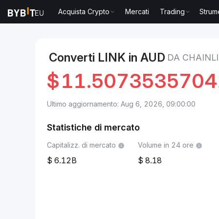
Acquista Crypto
Mercati
Trading
Strum
Mercati
Prezzo Chainlink LINK
Chainlink to AUD
Converti LINK in AUD
DA CHAINL
$
11.507353570
Ultimo aggiornamento: Aug 6, 2026, 09:00:00
Statistiche di mercato
Capitalizz. di mercato
Volume in 24 ore
6.12B
8.18