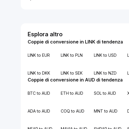
Esplora altro
Coppie di conversione in LINK di tendenza
LINK to EUR
LINK to PLN
LINK to USD
L
LINK to DKK
LINK to SEK
LINK to NZD
Coppie di conversione in AUD di tendenza
BTC to AUD
ETH to AUD
SOL to AUD
ADA to AUD
COQ to AUD
MNT to AUD
NEAR to AUD
MAVIA to AUD
SHRAP to AUD