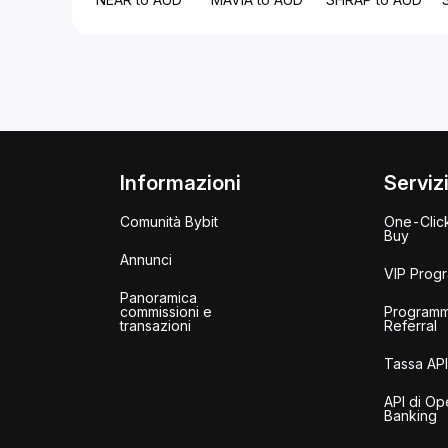
Informazioni
Serviz
Comunità Bybit
One-Clic
Buy
Annunci
VIP Prog
Panoramica
commissioni e
Program
transazioni
Referral
Tassa AP
API di Op
Banking