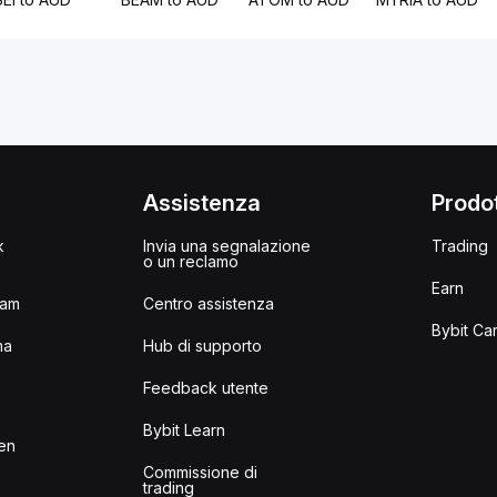
i
Assistenza
Prodot
k
Invia una segnalazione
Trading
o un reclamo
Earn
ram
Centro assistenza
Bybit Ca
ma
Hub di supporto
Feedback utente
I
Bybit Learn
en
Commissione di
trading