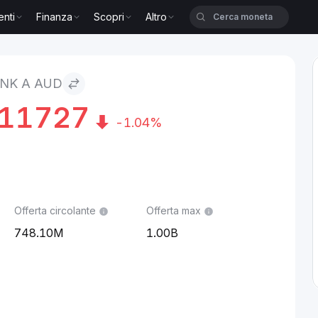
enti
Finanza
Scopri
Altro
INK A AUD
411727
-1.04%
Offerta circolante
Offerta max
748.10M
1.00B