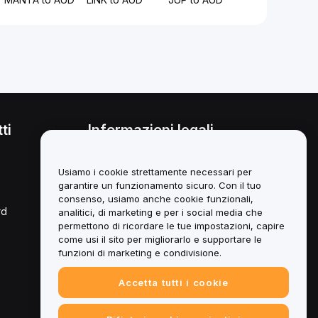
ti
Informazioni legali
Politica sul conflitto di interessi
Usiamo i cookie strettamente necessari per
Sintesi della *Custody and
garantire un funzionamento sicuro. Con il tuo
Administration Policy*
consenso, usiamo anche cookie funzionali,
rd
analitici, di marketing e per i social media che
Informazioni ESG
permettono di ricordare le tue impostazioni, capire
come usi il sito per migliorarlo e supportare le
Libri bianchi degli asset Crypto
funzioni di marketing e condivisione.
Accetta tutti i cookie