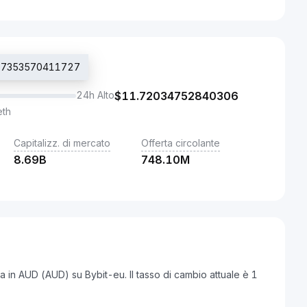
.507353570411727
24h Alto
$
11.72034752840306
eth
Capitalizz. di mercato
Offerta circolante
8.69B
748.10M
a in AUD (AUD) su Bybit-eu. Il tasso di cambio attuale è 1